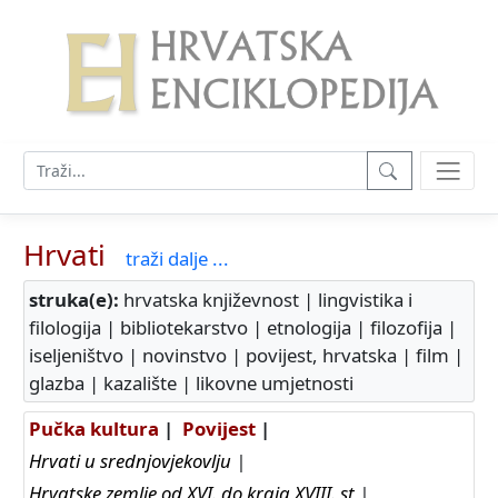
Hrvati
traži dalje ...
struka(e):
hrvatska književnost | lingvistika i
filologija | bibliotekarstvo | etnologija | filozofija |
iseljeništvo | novinstvo | povijest, hrvatska | film |
glazba | kazalište | likovne umjetnosti
Pučka kultura
|
Povijest
|
Hrvati u srednjovjekovlju
|
Hrvatske zemlje od XVI. do kraja XVIII. st
|