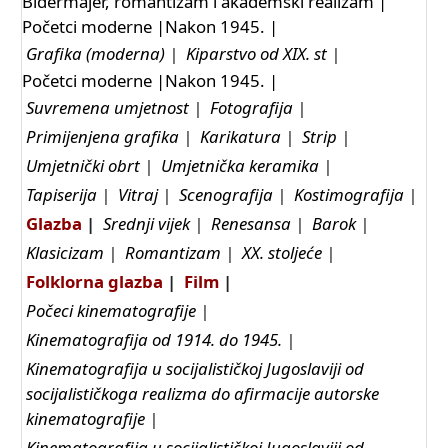
Bidermajer, romantizam i akademski realizam
|
Početci moderne
|
Nakon 1945.
|
Grafika (moderna)
|
Kiparstvo od XIX. st
|
Početci moderne
|
Nakon 1945.
|
Suvremena umjetnost
|
Fotografija
|
Primijenjena grafika
|
Karikatura
|
Strip
|
Umjetnički obrt
|
Umjetnička keramika
|
Tapiserija
|
Vitraj
|
Scenografija
|
Kostimografija
|
Glazba
|
Srednji vijek
|
Renesansa
|
Barok
|
Klasicizam
|
Romantizam
|
XX. stoljeće
|
Folklorna glazba
|
Film
|
Počeci kinematografije
|
Kinematografija od 1914. do 1945.
|
Kinematografija u socijalističkoj Jugoslaviji od
socijalističkoga realizma do afirmacije autorske
kinematografije
|
Kinematografija u socijalističkoj Jugoslaviji od