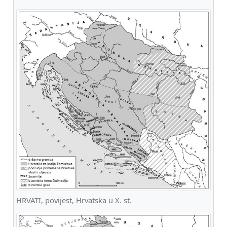
HRVATI, povijest, Hrvatska u X. st.