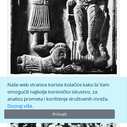
HRVATI, povijest, starohrvatski plutej s prikazom
Naše web stranice koriste kolačiće kako bi Vam
vladara, krstionica katedrale u Splitu
omogućili najbolje korisničko iskustvo, za
analizu prometa i korištenje društvenih mreža.
Doznaj više.
Prihvati