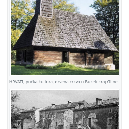
HRVATI, pučka kultura, drvena crkva u Buzeti kraj Gline