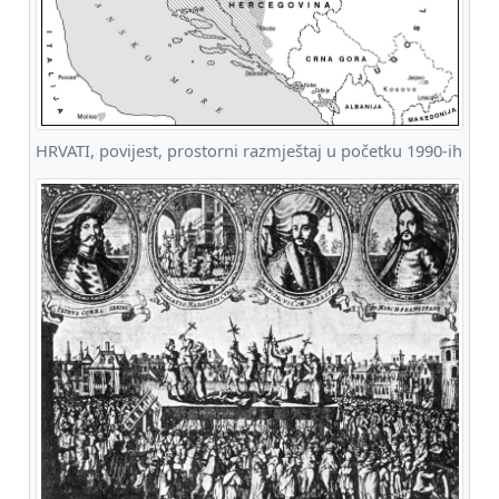
HRVATI, povijest, prostorni razmještaj u početku 1990-ih