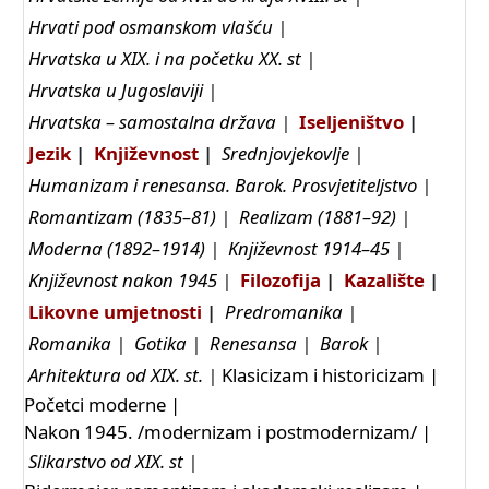
Hrvati pod osmanskom vlašću
|
Hrvatska u XIX. i na početku XX. st
|
Hrvatska u Jugoslaviji
|
Hrvatska – samostalna država
|
Iseljeništvo
|
Jezik
|
Književnost
|
Srednjovjekovlje
|
Humanizam i renesansa. Barok. Prosvjetiteljstvo
|
Romantizam (1835–81)
|
Realizam (1881–92)
|
Moderna (1892–1914)
|
Književnost 1914–45
|
Književnost nakon 1945
|
Filozofija
|
Kazalište
|
Likovne umjetnosti
|
Predromanika
|
Romanika
|
Gotika
|
Renesansa
|
Barok
|
Arhitektura od XIX. st.
|
Klasicizam i historicizam
|
Početci moderne
|
Nakon 1945. /modernizam i postmodernizam/
|
Slikarstvo od XIX. st
|