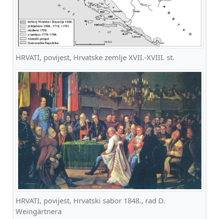
HRVATI, povijest, Hrvatske zemlje XVII.-XVIII. st.
HRVATI, povijest, Hrvatski sabor 1848., rad D.
Weingärtnera