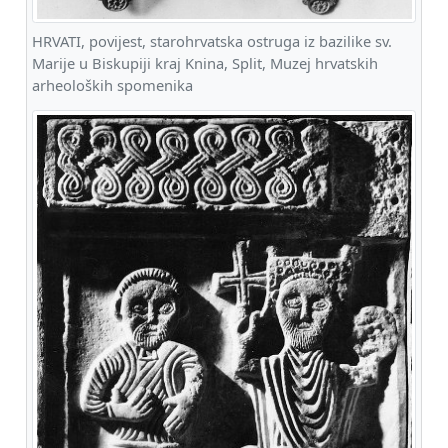
HRVATI, povijest, starohrvatska ostruga iz bazilike sv.
Marije u Biskupiji kraj Knina, Split, Muzej hrvatskih
arheoloških spomenika