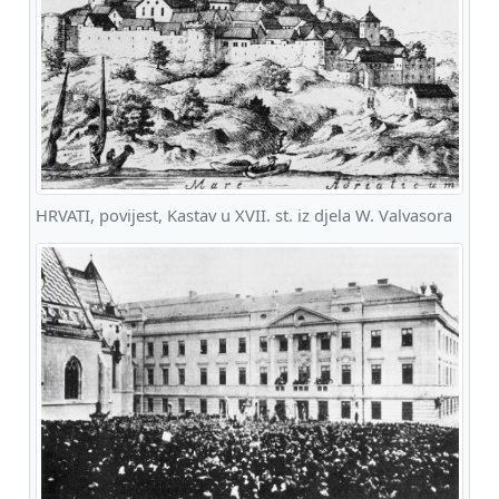
HRVATI, povijest, Kastav u XVII. st. iz djela W. Valvasora