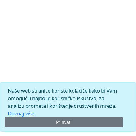
Naše web stranice koriste kolačiće kako bi Vam
omogućili najbolje korisničko iskustvo, za
analizu prometa i korištenje društvenih mreža.
Doznaj više.
Prihvati
© 2026.
Leksikografski zavod
Miroslav Krleža