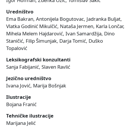
Igor Hofman, Zdenka Ožić, Tomislav Šakić
Uredništvo
Ema Bakran, Antonijela Bogutovac, Jadranka Buljat,
Vlatka Godinić Mikulčić, Nataša Jermen, Karla Lončar,
Mihela Melem Hajdarović, Ivan Samardžija, Dino
Staničić, Filip Šimunjak, Darja Tomić, Duško
Topalović
Leksikografski konzultanti
Sanja Fabijanić, Slaven Ravlić
Jezično uredništvo
Ivana Jović, Marija Bošnjak
Ilustracije
Bojana Franić
Tehničke ilustracije
Marijana Jelić