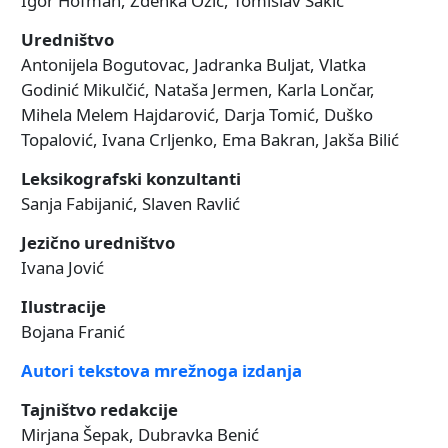
Igor Hofman, Zdenka Ožić, Tomislav Šakić
Uredništvo
Antonijela Bogutovac, Jadranka Buljat, Vlatka
Godinić Mikulčić, Nataša Jermen, Karla Lončar,
Mihela Melem Hajdarović, Darja Tomić, Duško
Topalović, Ivana Crljenko, Ema Bakran, Jakša Bilić
Leksikografski konzultanti
Sanja Fabijanić, Slaven Ravlić
Jezično uredništvo
Ivana Jović
Ilustracije
Bojana Franić
Autori tekstova mrežnoga izdanja
Tajništvo redakcije
Mirjana Šepak, Dubravka Benić