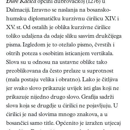
Đure Kačića
općini dubrovačkoj (1276) u
Dalmaciji. Izravno se naslanja na bosansko-
humsku diplomatičku kurzivnu ćirilicu XIV. i
XV. st. Od ostalih je oblika kurzivne ćirilice
toliko udaljena da odaje sliku sasvim drukčijega
pisma. Izgledom je to otežalo pismo, čvrstih i
oštrih poteza s osobitim isticanjem vertikala.
Slova su u odnosu na ustavne oblike tako
preoblikovana da često prelaze u suprotnost
(mala postaju velika i obratno). Lako je čitljiva
jer svako slovo prikazuje uvijek isti glas koji ne
prikazuje nijedno drugo slovo. Grafija sadrži
slova koja se drugdje u ćirilici ne pojavljuju. U
ćirilici je nad slovima mnogo znakova, a u
bosančici samo title. Općenito je izražen utjecaj