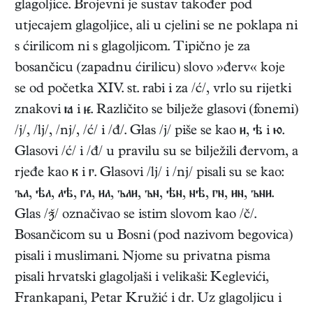
glagoljice. Brojevni je sustav također pod
utjecajem glagoljice, ali u cjelini se ne poklapa ni
s ćirilicom ni s glagoljicom. Tipično je za
bosančicu (zapadnu ćirilicu) slovo »đerv« koje
se od početka XIV. st. rabi i za /ć/, vrlo su rijetki
znakovi  i . Različito se bilježe glasovi (fonemi)
/j/, /lj/, /nj/, /ć/ i /đ/. Glas /j/ piše se kao ,  i .
Glasovi /ć/ i /đ/ u pravilu su se bilježili đervom, a
rjeđe kao  i . Glasovi /lj/ i /nj/ pisali su se kao:
, , , , , , , , , , , .
Glas /

/ označivao se istim slovom kao /č/.
Bosančicom su u Bosni (pod nazivom begovica)
pisali i muslimani. Njome su privatna pisma
pisali hrvatski glagoljaši i velikaši: Keglevići,
Frankapani, Petar Kružić i dr. Uz glagoljicu i