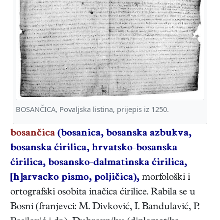
BOSANČICA, Povaljska listina, prijepis iz 1250.
bosančica
(bosanica, bosanska azbukva,
bosanska ćirilica, hrvatsko-bosanska
ćirilica, bosansko-dalmatinska ćirilica,
[h]arvacko pismo, poljičica),
morfološki i
ortografski osobita inačica ćirilice. Rabila se u
Bosni (franjevci: M. Divković, I. Bandulavić, P.