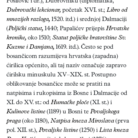
Posilović i dr.), Dubrovniku (diplomatika,
Dubrovački lekcionar,
početak XVI. st.;
Libro od
mnozijeh razloga,
1520. itd.) i srednjoj Dalmaciji
(
Poljički statut,
1440; Papalićev prijepis
Hrvatske
kronike,
oko 1510;
Statut poljičke bratovštine Sv.
Kuzme i Damjana,
1619. itd.). Često se pod
bosančicom razumijeva hrvatska (zapadna)
ćirilica općenito, ali taj naziv označuje zapravo
ćirilsku minuskulu XV–XIX. st. Postupno
oblikovanje bosančice može se pratiti na
natpisima i rukopisima iz Bosne i Dalmacije od
XI. do XV. st.: od
Humačke ploče
(XI. st.) i
Kulinove listine
(1189) u Bosni te
Povaljskoga
praga
(oko 1180),
Natpisa kneza Miroslava
(prva
pol. XII. st.),
Povaljske listine
(1250) i
Lista kneza