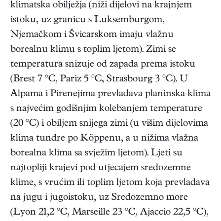
klimatska obilježja (niži dijelovi na krajnjem
istoku, uz granicu s Luksemburgom,
Njemačkom i Švicarskom imaju vlažnu
borealnu klimu s toplim ljetom). Zimi se
temperatura snizuje od zapada prema istoku
(Brest 7 °C, Pariz 5 °C, Strasbourg 3 °C). U
Alpama i Pirenejima prevladava planinska klima
s najvećim godišnjim kolebanjem temperature
(20 °C) i obiljem snijega zimi (u višim dijelovima
klima tundre po Köppenu, a u nižima vlažna
borealna klima sa svježim ljetom). Ljeti su
najtopliji krajevi pod utjecajem sredozemne
klime, s vrućim ili toplim ljetom koja prevladava
na jugu i jugoistoku, uz Sredozemno more
(Lyon 21,2 °C, Marseille 23 °C, Ajaccio 22,5 °C),