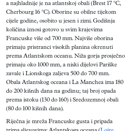
a najhladnije je na atlantskoj obali (Brest 17 °C,
Cherbourg 16 °C). Oborine su obilne tijekom
cijele godine, osobito u jesen i zimi. Godišnja
količina iznosi gotovo u svim krajevima
Francuske više od 700 mm. Najviše oborina
primaju pristranci visokih planina okrenuti
prema Atlantskom oceanu. Niža gorja prosječno
primaju oko 1000 mm, a niski dijelovi Pariške
zavale i Lionskoga zaljeva 500 do 700 mm.
Obala Atlantskog oceana i La Manchea ima 180
do 200 kišnih dana na godinu; taj broj opada
prema istoku (130 do 160) i Sredozemnoj obali
(80 do 100 kišnih dana).
Riječna je mreža Francuske gusta i pripada
trima sljevovima: Atlantskoga oceana (
Loire
,