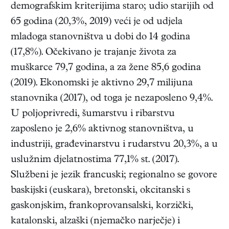
demografskim kriterijima staro; udio starijih od
65 godina (20,3%, 2019) veći je od udjela
mladoga stanovništva u dobi do 14 godina
(17,8%). Očekivano je trajanje života za
muškarce 79,7 godina, a za žene 85,6 godina
(2019). Ekonomski je aktivno 29,7 milijuna
stanovnika (2017), od toga je nezaposleno 9,4%.
U poljoprivredi, šumarstvu i ribarstvu
zaposleno je 2,6% aktivnog stanovništva, u
industriji, građevinarstvu i rudarstvu 20,3%, a u
uslužnim djelatnostima 77,1% st. (2017).
Službeni je jezik francuski; regionalno se govore
baskijski (euskara), bretonski, okcitanski s
gaskonjskim, frankoprovansalski, korzički,
katalonski, alzaški (njemačko narječje) i