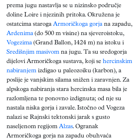
prema jugu nastavlja se u nizinsko područje
doline Loire i njezinih pritoka. Okružena je
ostatcima staroga
Armoričkoga gorja
na zapadu,
Ardenima
(do 500 m visine) na sjeveroistoku,
Vogezima
(Grand Ballon, 1424 m) na istoku i
Središnjim masivom
na jugu. Ta su sredogorja
dijelovi Armoričkoga sustava, koji se
hercinskim
nabiranjem
izdigao u paleozoiku (karbon), a
poslije je vanjskim silama snižen i zaravnjen. Za
alpskoga nabiranja stara hercinska masa bila je
razlomljena te ponovno izdignuta; od nje su
nastala niska gorja i zavale. Istočno od Vogeza
nalazi se Rajnski tektonski jarak s gusto
naseljenom regijom
Alzas
. Ogranak
Armoričkoga gorja na zapadu obuhvaća