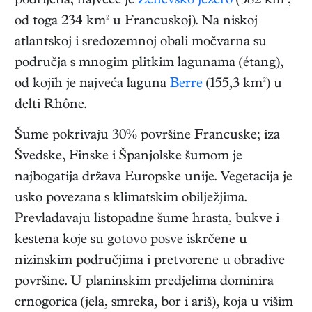
podrijetla; najveće je
Ženevsko jezero
(582 km²,
od toga 234 km² u Francuskoj). Na niskoj
atlantskoj i sredozemnoj obali močvarna su
područja s mnogim plitkim lagunama (étang),
od kojih je najveća laguna
Berre
(155,3 km²) u
delti Rhône.
Šume pokrivaju 30% površine Francuske; iza
Švedske, Finske i Španjolske šumom je
najbogatija država Europske unije. Vegetacija je
usko povezana s klimatskim obilježjima.
Prevladavaju listopadne šume hrasta, bukve i
kestena koje su gotovo posve iskrčene u
nizinskim područjima i pretvorene u obradive
površine. U planinskim predjelima dominira
crnogorica (jela, smreka, bor i ariš), koja u višim