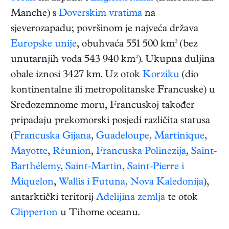
Manche) s
Doverskim vratima
na
sjeverozapadu; površinom je najveća država
Europske unije
, obuhvaća 551 500 km² (bez
unutarnjih voda 543 940 km²). Ukupna duljina
obale iznosi 3427 km. Uz otok
Korziku
(dio
kontinentalne ili metropolitanske Francuske) u
Sredozemnome moru, Francuskoj također
pripadaju prekomorski posjedi različita statusa
(
Francuska Gijana
,
Guadeloupe
,
Martinique
,
Mayotte
,
Réunion
,
Francuska Polinezija
,
Saint-
Barthélemy
,
Saint-Martin
,
Saint-Pierre i
Miquelon
,
Wallis i Futuna
,
Nova Kaledonija
),
antarktički teritorij
Adelijina zemlja
te otok
Clipperton
u Tihome oceanu.