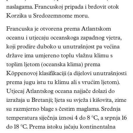
naslagama. Francuskoj pripada i brdovit otok
Korzika u Sredozemnome moru.
Francuska je otvorena prema Atlantskom
oceanu i utjecaju oceanskoga zapadnog vjetra,
koji prodire duboko u unutrašnjost pa većina
države ima umjereno toplu vlažnu klimu s
toplim ljetom (oceanska klima) prema
Köppenovoj klasifikaciji (a dijelovi unutrašnjosti
prema jugu istu tu klimu ali s vrućim ljetom).
Utjecaj Atlantskog oceana najjače dolazi do
izražaja u Bretanji; ljeta su svježa i kišovita, zime
su razmjerno blage s čestim maglama. Srednja
temperatura siječnja iznosi 4 do 8 °C, a srpnja 16
do 18 °C. Prema istoku jačaju kontinentalna