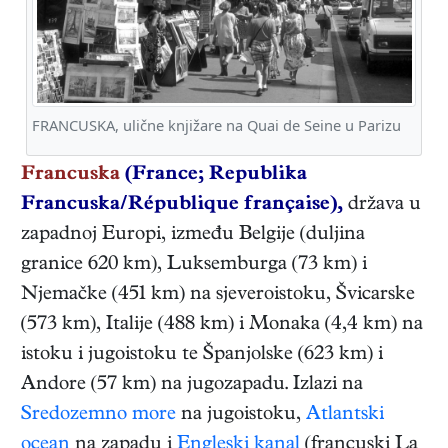
FRANCUSKA, ulične knjižare na Quai de Seine u Parizu
Francuska
(France; Republika
Francuska/République française),
država u
zapadnoj Europi, između Belgije (duljina
granice 620 km), Luksemburga (73 km) i
Njemačke (451 km) na sjeveroistoku, Švicarske
(573 km), Italije (488 km) i Monaka (4,4 km) na
istoku i jugoistoku te Španjolske (623 km) i
Andore (57 km) na jugozapadu. Izlazi na
Sredozemno more
na jugoistoku,
Atlantski
ocean
na zapadu i
Engleski kanal
(francuski La