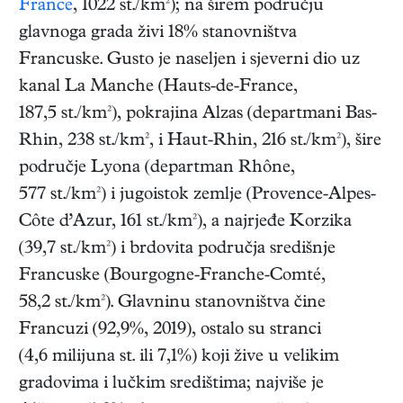
France
, 1022 st./km²); na širem području
glavnoga grada živi 18% stanovništva
Francuske. Gusto je naseljen i sjeverni dio uz
kanal La Manche (Hauts-de-France,
187,5 st./km²), pokrajina Alzas (departmani Bas-
Rhin, 238 st./km², i Haut-Rhin, 216 st./km²), šire
područje Lyona (departman Rhône,
577 st./km²) i jugoistok zemlje (Provence-Alpes-
Côte d’Azur, 161 st./km²), a najrjeđe Korzika
(39,7 st./km²) i brdovita područja središnje
Francuske (Bourgogne-Franche-Comté,
58,2 st./km²). Glavninu stanovništva čine
Francuzi (92,9%, 2019), ostalo su stranci
(4,6 milijuna st. ili 7,1%) koji žive u velikim
gradovima i lučkim središtima; najviše je