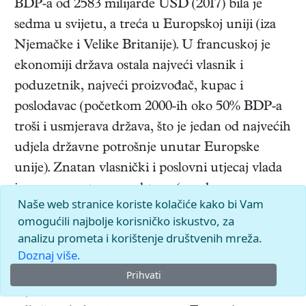
BDP-a od 2583 milijarde USD (2017) bila je
sedma u svijetu, a treća u Europskoj uniji (iza
Njemačke i Velike Britanije). U francuskoj je
ekonomiji država ostala najveći vlasnik i
poduzetnik, najveći proizvođač, kupac i
poslodavac (početkom 2000-ih oko 50% BDP-a
troši i usmjerava država, što je jedan od najvećih
udjela državne potrošnje unutar Europske
unije). Znatan vlasnički i poslovni utjecaj vlada
ima u prometnome sektoru (posebno u
Naše web stranice koriste kolačiće kako bi Vam
željezničkom i zračnom), te u elektroprivredi,
omogućili najbolje korisničko iskustvo, za
telekomunikacijama i proizvodnji oružja, iako se
analizu prometa i korištenje društvenih mreža.
privatizacijom od početka 1990-ih smanjuju
Doznaj više.
njezini dionički paketi. Francuska je s
Prihvati
Njemačkom i državama Beneluxa dala