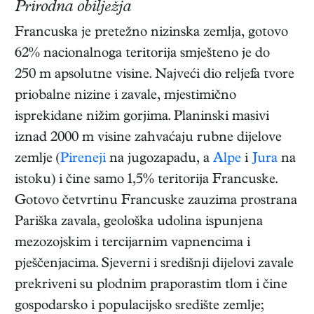
Prirodna obilježja
Francuska je pretežno nizinska zemlja, gotovo
62% nacionalnoga teritorija smješteno je do
250 m apsolutne visine. Najveći dio reljefa tvore
priobalne nizine i zavale, mjestimično
isprekidane nižim gorjima. Planinski masivi
iznad 2000 m visine zahvaćaju rubne dijelove
zemlje (
Pireneji
na jugozapadu, a
Alpe
i
Jura
na
istoku) i čine samo 1,5% teritorija Francuske.
Gotovo četvrtinu Francuske zauzima prostrana
Pariška zavala, geološka udolina ispunjena
mezozojskim i tercijarnim vapnencima i
pješčenjacima. Sjeverni i središnji dijelovi zavale
prekriveni su plodnim praporastim tlom i čine
gospodarsko i populacijsko središte zemlje;