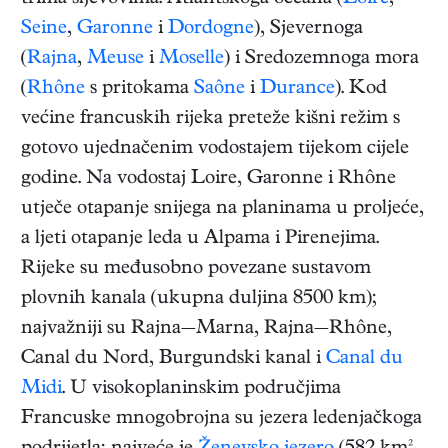
Seine
,
Garonne
i
Dordogne
), Sjevernoga
(
Rajna
,
Meuse
i
Moselle
) i Sredozemnoga mora
(
Rhône
s pritokama
Saône
i
Durance
). Kod
većine francuskih rijeka preteže kišni režim s
gotovo ujednačenim vodostajem tijekom cijele
godine. Na vodostaj Loire, Garonne i Rhône
utječe otapanje snijega na planinama u proljeće,
a ljeti otapanje leda u Alpama i Pirenejima.
Rijeke su međusobno povezane sustavom
plovnih kanala (ukupna duljina 8500 km);
najvažniji su Rajna‒Marna, Rajna‒Rhône,
Canal du Nord, Burgundski kanal i
Canal du
Midi
. U visokoplaninskim područjima
Francuske mnogobrojna su jezera ledenjačkoga