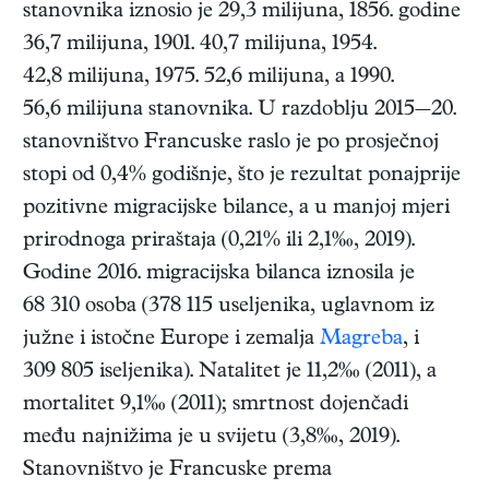
stanovnika iznosio je 29,3 milijuna, 1856. godine
36,7 milijuna, 1901. 40,7 milijuna, 1954.
42,8 milijuna, 1975. 52,6 milijuna, a 1990.
56,6 milijuna stanovnika. U razdoblju 2015‒20.
stanovništvo Francuske raslo je po prosječnoj
stopi od 0,4% godišnje, što je rezultat ponajprije
pozitivne migracijske bilance, a u manjoj mjeri
prirodnoga priraštaja (0,21% ili 2,1‰, 2019).
Godine 2016. migracijska bilanca iznosila je
68 310 osoba (378 115 useljenika, uglavnom iz
južne i istočne Europe i zemalja
Magreba
, i
309 805 iseljenika). Natalitet je 11,2‰ (2011), a
mortalitet 9,1‰ (2011); smrtnost dojenčadi
među najnižima je u svijetu (3,8‰, 2019).
Stanovništvo je Francuske prema