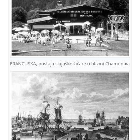
FRANCUSKA, postaja skijaške žičare u blizini Chamonixa