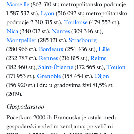
Marseille
(863 310 st.; metropolitansko područje
1 587 537 st.),
Lyon
(516 092 st.; metropolitansko
područje 2 310 315 st.),
Toulouse
(479 553 st.),
Nica
(340 017 st.),
Nantes
(309 346 st.),
Montpellier
(285 121 st.),
Strasbourg
(280 966 st.),
Bordeaux
(254 436 st.),
Lille
(232 787 st.),
Rennes
(216 815 st.),
Reims
(182 460 st.),
Saint-Étienne
(172 565 st.),
Toulon
(171 953 st.),
Grenoble
(158 454 st.),
Dijon
(156 920 st.) i dr.; u gradovima živi 81,5% st.
(2019).
Gospodarstvo
Početkom 2000-ih Francuska je ostala među
gospodarski vodećim zemljama; po veličini