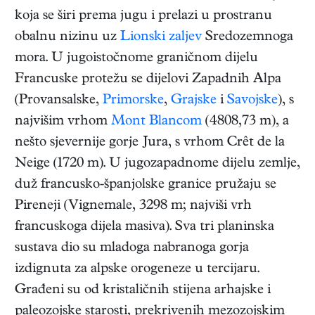
koja se širi prema jugu i prelazi u prostranu
obalnu nizinu uz
Lionski zaljev
Sredozemnoga
mora. U jugoistočnome graničnom dijelu
Francuske protežu se dijelovi Zapadnih Alpa
(Provansalske,
Primorske
,
Grajske
i
Savojske
), s
najvišim vrhom
Mont Blancom
(4808,73 m), a
nešto sjevernije gorje Jura, s vrhom Crêt de la
Neige (1720 m). U jugozapadnome dijelu zemlje,
duž francusko-španjolske granice pružaju se
Pireneji (Vignemale, 3298 m; najviši vrh
francuskoga dijela masiva). Sva tri planinska
sustava dio su mladoga nabranoga gorja
izdignuta za alpske orogeneze u tercijaru.
Građeni su od kristaličnih stijena arhajske i
paleozojske starosti, prekrivenih mezozojskim