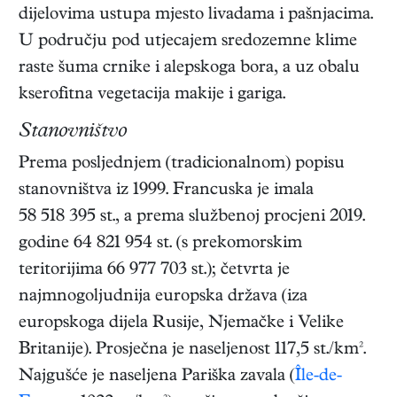
dijelovima ustupa mjesto livadama i pašnjacima.
U području pod utjecajem sredozemne klime
raste šuma crnike i alepskoga bora, a uz obalu
kserofitna vegetacija makije i gariga.
Stanovništvo
Prema posljednjem (tradicionalnom) popisu
stanovništva iz 1999. Francuska je imala
58 518 395 st., a prema službenoj procjeni 2019.
godine 64 821 954 st. (s prekomorskim
teritorijima 66 977 703 st.); četvrta je
najmnogoljudnija europska država (iza
europskoga dijela Rusije, Njemačke i Velike
Britanije). Prosječna je naseljenost 117,5 st./km².
Najgušće je naseljena Pariška zavala (
Île-de-