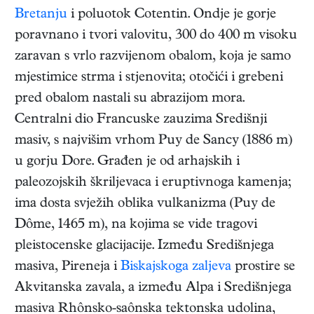
Bretanju
i poluotok Cotentin. Ondje je gorje
poravnano i tvori valovitu, 300 do 400 m visoku
zaravan s vrlo razvijenom obalom, koja je samo
mjestimice strma i stjenovita; otočići i grebeni
pred obalom nastali su abrazijom mora.
Centralni dio Francuske zauzima Središnji
masiv, s najvišim vrhom Puy de Sancy (1886 m)
u gorju Dore. Građen je od arhajskih i
paleozojskih škriljevaca i eruptivnoga kamenja;
ima dosta svježih oblika vulkanizma (Puy de
Dôme, 1465 m), na kojima se vide tragovi
pleistocenske glacijacije. Između Središnjega
masiva, Pireneja i
Biskajskoga zaljeva
prostire se
Akvitanska zavala, a između Alpa i Središnjega
masiva Rhônsko-saônska tektonska udolina,