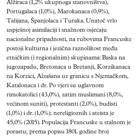
Alžiraca (1,2% ukupnoga stanovništva),
Portugalaca (1,0%), Marokanaca (0,9%),
Talijana, Španjolaca i Turaka. Unatoč vrlo
uspješnoj asimilaciji i snažnom osjećaju
nacionalne pripadnosti, na rubovima Francuske
postoji kulturna i jezična raznolikost među
etničkim (i regionalnim) skupinama: Baska na
jugozapadu, Bretonaca u Bretanji, Korzikanaca
na Korzici, Alzašana uz granicu s Njemačkom,
Katalonaca i dr. Po vjeri su uglavnom
rimokatolici (43,0%), zatim muslimani (8,0%,
većinom suniti), protestanti (2,0%), budisti
(1,0%) i dr. (1,0%); nereligioznih i ateista je
45,0% (2015). Populacija Francuske u stalnom je
porastu; prema popisu 1801. godine broj