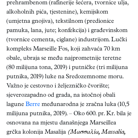
prehrambenom (rafinerije šećera, tvornice ulja,
alkoholnih pića, tjestenine), kemijskom
(umjetna gnojiva), tekstilnom (predionice
pamuka, lana, jute; konfekcija) i građevinskom
(tvornice cementa, ciglane) industrijom. Lučki
kompleks Marseille Fos, koji zahvaća 70 km
obale, ubraja se među najprometnije teretne
(80 milijuna tona, 2019) i putničke (tri milijuna
putnika, 2019) luke na Sredozemnome moru.
Važno je cestovno i željezničko čvorište;
sjeverozapadno od grada, na istočnoj obali
lagune
Berre
međunarodna je zračna luka (10,5
milijuna putnika, 2019). – Oko 600. pr. Kr. bila je
osnovana na mjestu današnjega Marseillea
grčka kolonija Masalija
(Μασσαλία, Massalía,