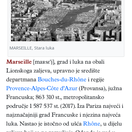
MARSEILLE, Stara luka
Marseille
[maʀsε'j], grad i luka na obali
Lionskoga zaljeva, upravno je središte
departmana
Bouches-du-Rhône
i regije
Provence-Alpes-Côte d’Azur
(Provansa), južna
Francuska; 863 310 st., metropolitansko
područje 1 587 537 st. (2017). Iza Pariza najveći i
najznačajniji grad Francuske i njezina najveća
luka. Nastao je istočno od ušća
Rhône
, u dijelu