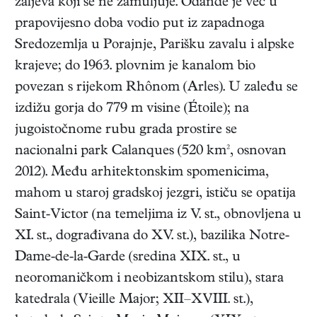
zaljeva koji se ne zamuljuje. Odande je već u
prapovijesno doba vodio put iz zapadnoga
Sredozemlja u Porajnje, Parišku zavalu i alpske
krajeve; do 1963. plovnim je kanalom bio
povezan s rijekom Rhônom (Arles). U zaleđu se
izdižu gorja do 779 m visine (Étoile); na
jugoistočnome rubu grada prostire se
nacionalni park Calanques (520 km², osnovan
2012). Među arhitektonskim spomenicima,
mahom u staroj gradskoj jezgri, ističu se opatija
Saint-Victor (na temeljima iz V. st., obnovljena u
XI. st., dograđivana do XV. st.), bazilika Notre-
Dame-de-la-Garde (sredina XIX. st., u
neoromaničkom i neobizantskom stilu), stara
katedrala (Vieille Major; XII–XVIII. st.),