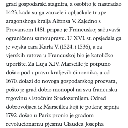
grad gospodarski stagnira, a osobito je nastradao
1423. kada su ga zauzele i opljačkale trupe
aragonskoga kralja Alfonsa V. Zajedno s
Provansom 1481. pripao je Francuskoj sačuvavši
ograničenu samoupravu. U XVI. st. opsjedala ga
je vojska cara Karla V. (1524. i 1536), a za
vjerskih ratova u Francuskoj bio je katoličko
uporište. Za Luja XIV. Marseille je potpuno
došao pod upravu kraljevih činovnika, a od
1670. dolazi do novoga gospodarskog procvata,
pošto je grad dobio monopol na svu francusku
trgovinu s istočnim Sredozemljem. Odred
dobrovoljaca iz Marseillea koji je potkraj srpnja
1792. došao u Pariz pronio je gradom
revolucionarnu pjesmu Claudea Josepha