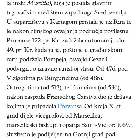
latinski
Massilia),
koja je postala glavnim
trgovačkim središtem zapadnoga Sredozemlja.
U suparništvu s Kartagom pristala je uz Rim te
je nakon rimskog osvajanja područja povijesne
Provanse 122. pr. Kr. zadržala autonomiju do
49. pr. Kr. kada ju je, pošto je u građanskom
ratu podržala Pompeja, osvojio Cezar i
podvrgnuo izravno rimskoj vlasti. Od 476. pod
Vizigotima pa Burgundima (od 486),
Ostrogotima (od 512), te Francima (od 536),
nakon raspada Franačkog Carstva dio je država
kojima je pripadala
Provansa
. Od kraja X. st.
grad dijele vicegrofovi od Marseillea,
marseilleski biskupi i opatija Saint-Victor; 1069. i
službeno je podijeljen na Gornji grad pod