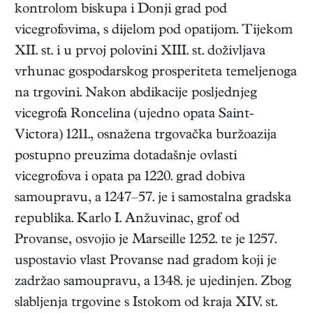
kontrolom biskupa i Donji grad pod
vicegrofovima, s dijelom pod opatijom. Tijekom
XII. st. i u prvoj polovini XIII. st. doživljava
vrhunac gospodarskog prosperiteta temeljenoga
na trgovini. Nakon abdikacije posljednjeg
vicegrofa Roncelina (ujedno opata Saint-
Victora) 1211., osnažena trgovačka buržoazija
postupno preuzima dotadašnje ovlasti
vicegrofova i opata pa 1220. grad dobiva
samoupravu, a 1247–57. je i samostalna gradska
republika. Karlo I. Anžuvinac, grof od
Provanse, osvojio je Marseille 1252. te je 1257.
uspostavio vlast Provanse nad gradom koji je
zadržao samoupravu, a 1348. je ujedinjen. Zbog
slabljenja trgovine s Istokom od kraja XIV. st.