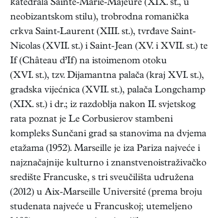
katedrala Sainte-Marie-Majeure (XIX. st., u
neobizantskom stilu), trobrodna romanička
crkva Saint-Laurent (XIII. st.), tvrđave Saint-
Nicolas (XVII. st.) i Saint-Jean (XV. i XVII. st.) te
If (Château d’If) na istoimenom otoku
(XVI. st.), tzv. Dijamantna palača (kraj XVI. st.),
gradska vijećnica (XVII. st.), palača Longchamp
(XIX. st.) i dr.; iz razdoblja nakon II. svjetskog
rata poznat je Le Corbusierov stambeni
kompleks Sunčani grad sa stanovima na dvjema
etažama (1952). Marseille je iza Pariza najveće i
najznačajnije kulturno i znanstvenoistraživačko
središte Francuske, s tri sveučilišta udružena
(2012) u Aix-Marseille Université (prema broju
studenata najveće u Francuskoj; utemeljeno