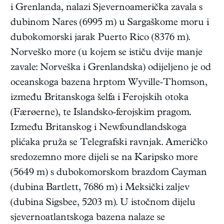
i Grenlanda, nalazi Sjevernoamerička zavala s
dubinom Nares (6995 m) u Sargaškome moru i
dubokomorski jarak Puerto Rico (8376 m).
Norveško more (u kojem se ističu dvije manje
zavale: Norveška i Grenlandska) odijeljeno je od
oceanskoga bazena hrptom Wyville-Thomson,
između Britanskoga šelfa i Ferojskih otoka
(Færøerne), te Islandsko-ferojskim pragom.
Između Britanskog i Newfoundlandskoga
plićaka pruža se Telegrafski ravnjak. Američko
sredozemno more dijeli se na Karipsko more
(5649 m) s dubokomorskom brazdom Cayman
(dubina Bartlett, 7686 m) i Meksički zaljev
(dubina Sigsbee, 5203 m). U istočnom dijelu
sjevernoatlantskoga bazena nalaze se