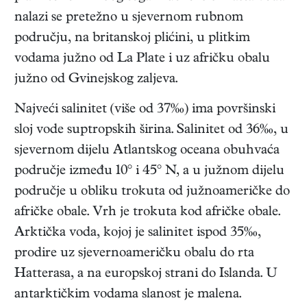
nalazi se pretežno u sjevernom rubnom
području, na britanskoj plićini, u plitkim
vodama južno od La Plate i uz afričku obalu
južno od Gvinejskog zaljeva.
Najveći salinitet (više od 37‰) ima površinski
sloj vode suptropskih širina. Salinitet od 36‰, u
sjevernom dijelu Atlantskog oceana obuhvaća
područje između 10° i 45° N, a u južnom dijelu
područje u obliku trokuta od južnoameričke do
afričke obale. Vrh je trokuta kod afričke obale.
Arktička voda, kojoj je salinitet ispod 35‰,
prodire uz sjevernoameričku obalu do rta
Hatterasa, a na europskoj strani do Islanda. U
antarktičkim vodama slanost je malena.