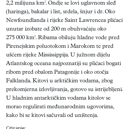
2,2 milijuna km². Ondje se lovi uglavnom sleđ
(haringa), bakalar i list, srdela, šnjur i dr. Oko
Newfoundlanda i rijeke Saint Lawrencea plićaci
unutar izobate od 200 m obuhvaćaju oko
275 000 km². Ribama obiluju hladne vode pred
Pirenejskim poluotokom i Marokom te pred
ušćem rijeke Mississippija. U južnom dijelu
Atlantskog oceana najpoznatiji su plićaci bogati
ribom pred obalom Patagonije i oko otočja
Falklanda. Kitovi u arktičkim vodama, zbog
prekomjerna izlovljivanja, gotovo su istrijebljeni.
U hladnim antarktičkim vodama kitolov se
morao regulirati međunarodnim ugovorima,
kako bi se kitovi sačuvali od uništenja.
Citiranje: