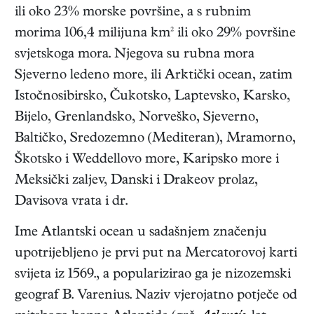
ili oko 23% morske površine, a s rubnim
morima 106,4 milijuna km² ili oko 29% površine
svjetskoga mora. Njegova su rubna mora
Sjeverno ledeno more, ili Arktički ocean, zatim
Istočnosibirsko, Čukotsko, Laptevsko, Karsko,
Bijelo, Grenlandsko, Norveško, Sjeverno,
Baltičko, Sredozemno (Mediteran), Mramorno,
Škotsko i Weddellovo more, Karipsko more i
Meksički zaljev, Danski i Drakeov prolaz,
Davisova vrata i dr.
Ime Atlantski ocean u sadašnjem značenju
upotrijebljeno je prvi put na Mercatorovoj karti
svijeta iz 1569., a popularizirao ga je nizozemski
geograf B. Varenius. Naziv vjerojatno potječe od