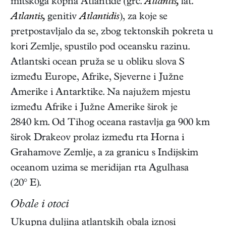
mitskoga kopna Atlantide (grč.
Atlantís,
lat.
Atlantis,
genitiv
Atlantidis
), za koje se
pretpostavljalo da se, zbog tektonskih pokreta u
kori Zemlje, spustilo pod oceansku razinu.
Atlantski ocean pruža se u obliku slova S
između Europe, Afrike, Sjeverne i Južne
Amerike i Antarktike. Na najužem mjestu
između Afrike i Južne Amerike širok je
2840 km. Od Tihog oceana rastavlja ga 900 km
širok Drakeov prolaz između rta Horna i
Grahamove Zemlje, a za granicu s Indijskim
oceanom uzima se meridijan rta Agulhasa
(20° E).
Obale i otoci
Ukupna duljina atlantskih obala iznosi