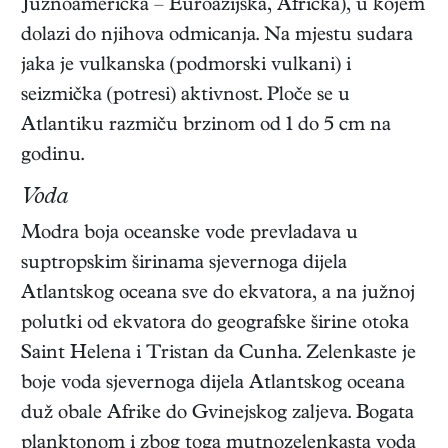
Južnoamerička – Euroazijska, Afrička), u kojem
dolazi do njihova odmicanja. Na mjestu sudara
jaka je vulkanska (podmorski vulkani) i
seizmička (potresi) aktivnost. Ploče se u
Atlantiku razmiču brzinom od 1 do 5 cm na
godinu.
Voda
Modra boja oceanske vode prevladava u
suptropskim širinama sjevernoga dijela
Atlantskog oceana sve do ekvatora, a na južnoj
polutki od ekvatora do geografske širine otoka
Saint Helena i Tristan da Cunha. Zelenkaste je
boje voda sjevernoga dijela Atlantskog oceana
duž obale Afrike do Gvinejskog zaljeva. Bogata
planktonom i zbog toga mutnozelenkasta voda