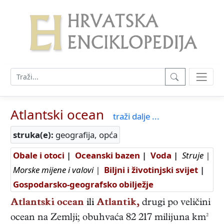
Atlantski ocean
traži dalje ...
struka(e):
geografija, opća
Obale i otoci
|
Oceanski bazen
|
Voda
|
Struje
|
Morske mijene i valovi
|
Biljni i životinjski svijet
|
Gospodarsko-geografsko obilježje
Atlantski ocean
ili
Atlantik,
drugi po veličini
ocean na Zemlji; obuhvaća 82 217 milijuna km²