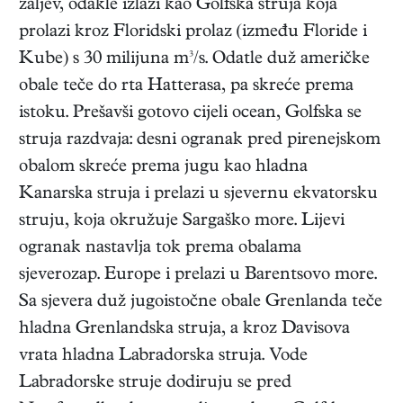
zaljev, odakle izlazi kao Golfska struja koja
prolazi kroz Floridski prolaz (između Floride i
Kube) s 30 milijuna m³/s. Odatle duž američke
obale teče do rta Hatterasa, pa skreće prema
istoku. Prešavši gotovo cijeli ocean, Golfska se
struja razdvaja: desni ogranak pred pirenejskom
obalom skreće prema jugu kao hladna
Kanarska struja i prelazi u sjevernu ekvatorsku
struju, koja okružuje Sargaško more. Lijevi
ogranak nastavlja tok prema obalama
sjeverozap. Europe i prelazi u Barentsovo more.
Sa sjevera duž jugoistočne obale Grenlanda teče
hladna Grenlandska struja, a kroz Davisova
vrata hladna Labradorska struja. Vode
Labradorske struje dodiruju se pred