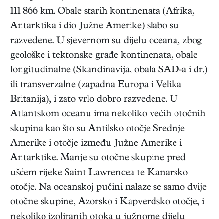
111 866 km. Obale starih kontinenata (Afrika,
Antarktika i dio Južne Amerike) slabo su
razvedene. U sjevernom su dijelu oceana, zbog
geološke i tektonske građe kontinenata, obale
longitudinalne (Skandinavija, obala SAD-a i dr.)
ili transverzalne (zapadna Europa i Velika
Britanija), i zato vrlo dobro razvedene. U
Atlantskom oceanu ima nekoliko većih otočnih
skupina kao što su Antilsko otočje Srednje
Amerike i otočje između Južne Amerike i
Antarktike. Manje su otočne skupine pred
ušćem rijeke Saint Lawrencea te Kanarsko
otočje. Na oceanskoj pučini nalaze se samo dvije
otočne skupine, Azorsko i Kapverdsko otočje, i
nekoliko izoliranih otoka u južnome dijelu