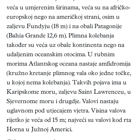
veća u umjerenim širinama, veća su na afričko-
europskoj nego na američkoj strani, osim u
zaljevu Fundyju (18 m) i na obali Patagonije
(Bahía Grande 12,6 m). Plimna kolebanja
također su veća uz obale kontinenta nego na
udaljenim oceanskim otocima. U rubnim
morima Atlantskog oceana nastaje amfidromija
(kružno kretanje plimnog vala oko jedne točke,
u kojoj nema kolebanja). Takvih pojava ima u
Karipskome moru, zaljevu Saint Lawrenceu, u
Sjevernome moru i drugdje. Valovi nastaju
uglavnom pod utjecajem vjetra. Visina valova
rijetko je veća od 15 m; najveći su valovi kod rta
Horna u Južnoj Americi.