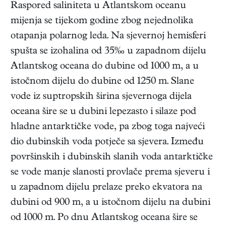
Raspored saliniteta u Atlantskom oceanu
mijenja se tijekom godine zbog nejednolika
otapanja polarnog leda. Na sjevernoj hemisferi
spušta se izohalina od 35‰ u zapadnom dijelu
Atlantskog oceana do dubine od 1000 m, a u
istočnom dijelu do dubine od 1250 m. Slane
vode iz suptropskih širina sjevernoga dijela
oceana šire se u dubini lepezasto i silaze pod
hladne antarktičke vode, pa zbog toga najveći
dio dubinskih voda potječe sa sjevera. Između
površinskih i dubinskih slanih voda antarktičke
se vode manje slanosti provlače prema sjeveru i
u zapadnom dijelu prelaze preko ekvatora na
dubini od 900 m, a u istočnom dijelu na dubini
od 1000 m. Po dnu Atlantskog oceana šire se