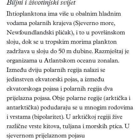
Biljni i životinjski svijet
Ihtioplanktona ima više u obalnim hladnim
vodama polarnih krajeva (Sjeverno more,
Newfoundlandski plićak), i to u površinskom
sloju, dok se u tropskim morima plankton
zadržava u sloju do 50 m dubine. Razmještaj je
organizama u Atlantskom oceanu zonalan.
Između dviju polarnih regija nalazi se
jedinstven ekvatorski pojas, a između
ekvatorskoga pojasa i polarnih regija dva
prijelazna pojasa. Obje polarne regije (arktička i
antarktička) podudaraju se u mnogim rodovima
i vrstama (bipolaritet). U arktičkoj regiji žive
različne vrste kitova, tuljana i morskih ptica. U
sjevernom prijelaznom pojasu