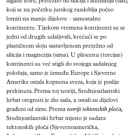
lagane kore, pretežno od silicija i aluminija (sial),
koji se na početku jurskog razdoblja počeo
lomiti na manje dijelove – samostalne
kontinente. Tijekom vremena kontinenti su se
jedni od drugih udaljivali, krećući se po
plastičnom sloju sastavljenom pretežno od
silicija i magnezija (sima). U pliocenu (tercijar)
kontinenti su već stigli do svojega sadašnjeg
položaja, samo je između Europe i Sjeverne
Amerike ostala kopnena sveza, koja je poslije
prekinuta. Prema toj teoriji, Srednjoatlantski
hrbat otrgnuti je dio siala, a ostali su dijelovi
građeni od sime. Prema
teoriji tektonskih ploča,
Srednjoatlantski hrbat mjesto je sudara
tektonskih ploča (Sjevernoamerička,