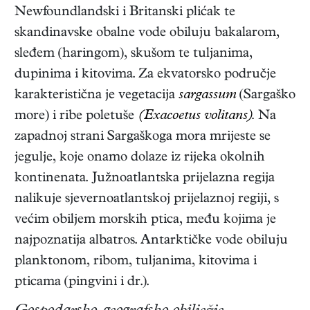
Newfoundlandski i Britanski plićak te
skandinavske obalne vode obiluju bakalarom,
sleđem (haringom), skušom te tuljanima,
dupinima i kitovima. Za ekvatorsko područje
karakteristična je vegetacija
sargassum
(Sargaško
more) i ribe poletuše
(Exacoetus volitans).
Na
zapadnoj strani Sargaškoga mora mrijeste se
jegulje, koje onamo dolaze iz rijeka okolnih
kontinenata. Južnoatlantska prijelazna regija
nalikuje sjevernoatlantskoj prijelaznoj regiji, s
većim obiljem morskih ptica, među kojima je
najpoznatija albatros. Antarktičke vode obiluju
planktonom, ribom, tuljanima, kitovima i
pticama (pingvini i dr.).