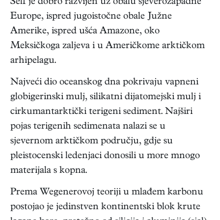
Šelf je dobro razvijen uz obalu sjeverozapadne
Europe, ispred jugoistočne obale Južne
Amerike, ispred ušća Amazone, oko
Meksičkoga zaljeva i u Američkome arktičkom
arhipelagu.
Najveći dio oceanskog dna pokrivaju vapneni
globigerinski mulj, silikatni dijatomejski mulj i
cirkumantarktički terigeni sediment. Najširi
pojas terigenih sedimenata nalazi se u
sjevernom arktičkom području, gdje su
pleistocenski ledenjaci donosili u more mnogo
materijala s kopna.
Prema Wegenerovoj teoriji u mlađem karbonu
postojao je jedinstven kontinentski blok krute