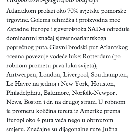
Gospodarsko-geografsko obilježje
Atlantikom prolazi oko 70% svjetske pomorske
trgovine. Golema tehnička i proizvodna moć
Zapadne Europe i sjeveroistoka SAD-a određuje
dominantni značaj sjevernoatlantskoga
poprečnog puta. Glavni brodski put Atlantskog
oceana povezuje vodeće luke: Rotterdam (po
robnom prometu prva luka svijeta),
Antwerpen, London, Liverpool, Southampton,
Le Havre na jednoj i New York, Houston,
Philadelphiju, Baltimore, Norfolk-Newport
News, Boston i dr. na drugoj strani. U robnom
je prometu količina tereta iz Amerike prema
Europi oko 4 puta veća nego u obrnutom
smjeru. Značajne su dijagonalne rute Južna