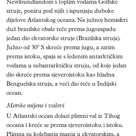
Newfoundlandom s toplim vodama Golfske
struje, poniru pod njih i ispunjaju duboke
dijelove Atlantskog oceana. Na južnoj hemisferi
duž brazilske obale teče prema jugozapadu
jedan dio ekvatorske struje (Brazilska struja).
Južno od 30° S skreće prema jugu, a zatim
prema istoku, spaja se s ledenim antarktičkim
vodama u subantarktičku struju, od koje jedan
dio skreće prema sjeveroistoku kao hladna
Benguelska struja, a veći dio teče u Indijski
ocean.
Morske mijene i valovi
U Atlantski ocean dolazi plimni val iz Tihog
oceana i kreće se prema sjeveroistoku i istoku.
Plimna su kolebanja manja u ekvatorskim, a