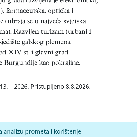
 grada razvijena je elektronička,
, farmaceutska, optička i
e (ubraja se u najveća svjetska
a). Razvijen turizam (urbani i
sjedište galskog plemena
od XIV. st. i glavni grad
šte Burgundije kao pokrajine.
3. – 2026. Pristupljeno 8.8.2026.
a analizu prometa i korištenje