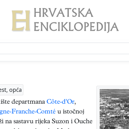
est, opća
edište departmana
Côte-d’Or
,
gne-Franche-Comté
u istočnoj
ži na sastavu rijeka Suzon i Ouche