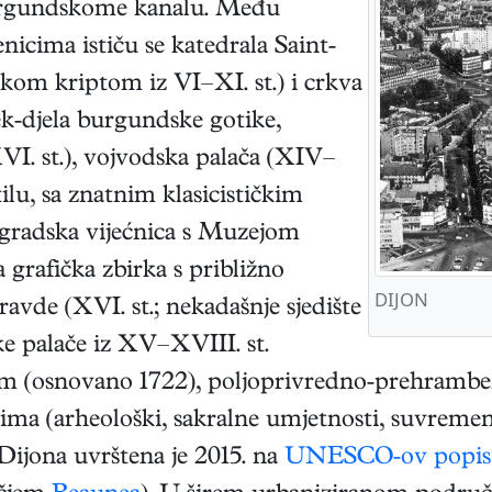
urgundskome kanalu. Među
cima ističu se katedrala Saint-
kom kriptom iz VI–XI. st.) i crkva
ek-djela burgundske gotike,
VI. st.), vojvodska palača (XIV–
ilu, sa znatnim klasicističkim
gradska vijećnica s Muzejom
 grafička zbirka s približno
DIJON
ravde (XVI. st.; nekadašnje sjedište
e palače iz XV–XVIII. st.
štem (osnovano 1722), poljoprivredno-prehramb
a (arheološki, sakralne umjetnosti, suvreme
a Dijona uvrštena je 2015. na
UNESCO-ov popis