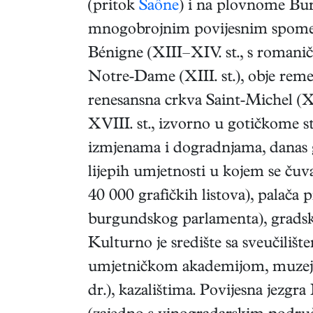
(pritok
Saône
) i na plovnome B
mnogobrojnim povijesnim spomeni
Bénigne (XIII–XIV. st., s romanič
Notre-Dame (XIII. st.), obje rem
renesansna crkva Saint-Michel (X
XVIII. st., izvorno u gotičkome st
izmjenama i dogradnjama, danas 
lijepih umjetnosti u kojem se čuva
40 000 grafičkih listova), palača p
burgundskog parlamenta), gradsk
Kulturno je središte sa sveučili
umjetničkom akademijom, muzejim
dr.), kazalištima. Povijesna jezgr