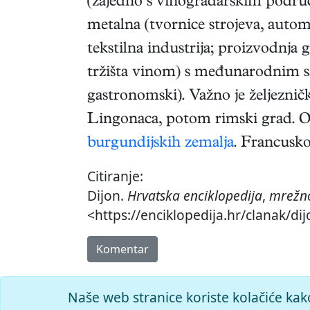
(zajedno s vinogradarskim podr
metalna (tvornice strojeva, autom
tekstilna industrija; proizvodnja 
tržišta vinom) s međunarodnim s
gastronomski). Važno je željeznič
Lingonaca, potom rimski grad. Od
burgundijskih zemalja
. Francuskoj
Citiranje:
Dijon.
Hrvatska enciklopedija
,
mrežno
<https://enciklopedija.hr/clanak/dij
Komentar
Naše web stranice koriste kolačiće kak