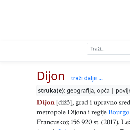
Dijon
traži dalje ...
struka(e):
geografija, opća | povij
Dijon
[diž'], grad i upravno sr
metropole Dijona i regije
Bourgo
Francuskoj; 156 920 st. (2017). Le