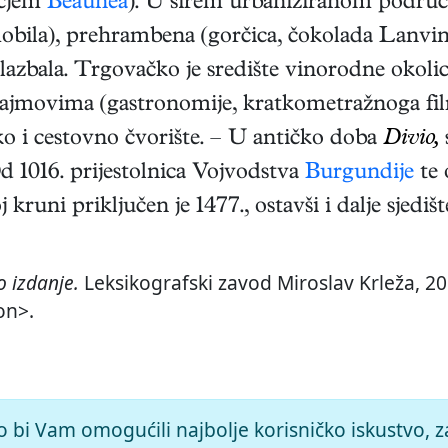
učjem
Beaunea
). U širem urbaniziranom području
obila), prehrambena (gorčica, čokolada Lanvin)
glazbala. Trgovačko je središte vinorodne okolic
ajmovima (gastronomije, kratkometražnoga film
ko i cestovno čvorište. – U antičko doba
Divio,
 1016. prijestolnica Vojvodstva
Burgundije
te 
 kruni priključen je 1477., ostavši i dalje sjedi
 izdanje.
Leksikografski zavod Miroslav Krleža, 201
on>.
o bi Vam omogućili najbolje korisničko iskustvo, z