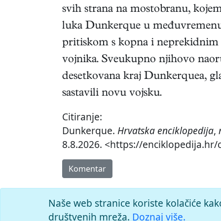
svih strana na mostobranu, kojemu
luka Dunkerque u međuvremenu bi
pritiskom s kopna i neprekidnim n
vojnika. Sveukupno njihovo naoruž
desetkovana kraj Dunkerquea, glavn
sastavili novu vojsku.
Citiranje:
Dunkerque.
Hrvatska enciklopedija
,
8.8.2026. <https://enciklopedija.hr
Komentar
Naše web stranice koriste kolačiće kak
društvenih mreža.
Doznaj više.