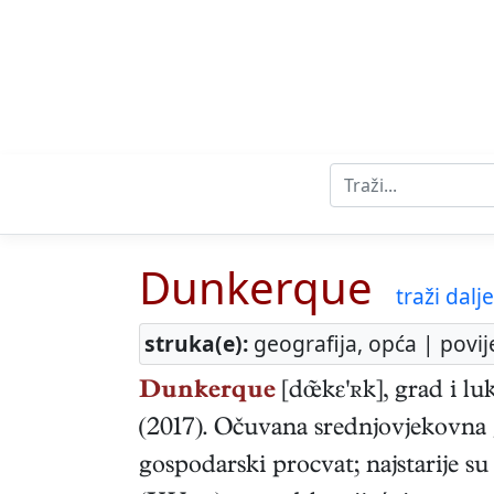
Dunkerque
traži dalje 
struka(e):
geografija, opća | povij
Dunkerque
[dkε'ʀk], grad i l
(2017). Očuvana srednjovjekovna gr
gospodarski procvat; najstarije s