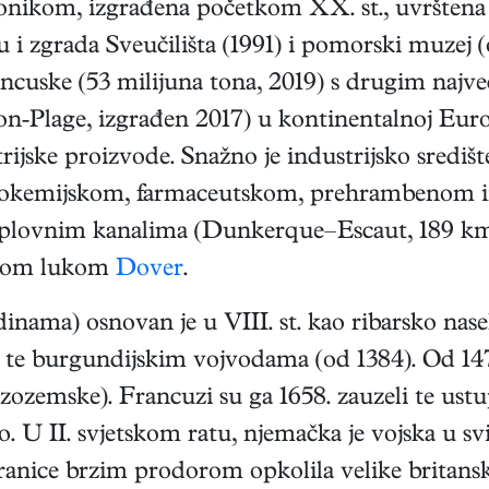
 zvonikom, izgrađena početkom XX. st., uvrštena
su i zgrada Sveučilišta (1991) i pomorski muzej 
ncuske (53 milijuna tona, 2019) s drugim najv
-Plage, izgrađen 2017) u kontinentalnoj Europ
trijske proizvode. Snažno je industrijsko sredi
 petrokemijskom, farmaceutskom, prehrambenom 
plovnim kanalima (Dunkerque–Escaut, 189 km)
eskom lukom
Dover
.
nama) osnovan je u VIII. st. kao ribarsko nasel
.) te burgundijskim vojvodama (od 1384). Od 
zozemske). Francuzi su ga 1658. zauzeli te ustu
o. U II. svjetskom ratu, njemačka je vojska u s
granice brzim prodorom opkolila velike britanske