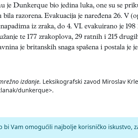
 je Dunkerque bio jedina luka, one su se priku
la razorena. Evakuacija je naređena 26. V (o
apadima iz zraka, do 4. VI. evakuirano je 198 3
anje te 177 zrakoplova, 29 ratnih i 215 drugih
ina je britanskih snaga spašena i postala je je
mrežno izdanje.
Leksikografski zavod Miroslav Krle
/clanak/dunkerque>.
o bi Vam omogućili najbolje korisničko iskustvo, z