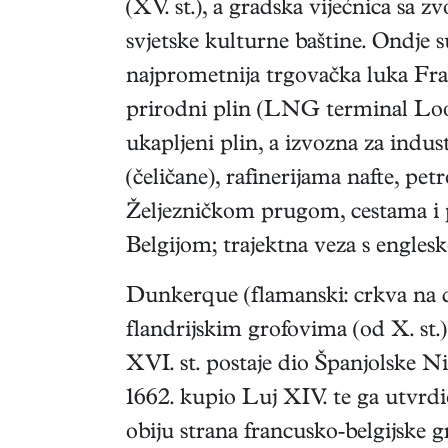
(XV. st.), a gradska vijećnica sa
svjetske kulturne baštine. Ondje 
najprometnija trgovačka luka Fra
prirodni plin (LNG terminal Loon
ukapljeni plin, a izvozna za indus
(čeličane), rafinerijama nafte,
Željezničkom prugom, cestama i 
Belgijom; trajektna veza s engl
Dunkerque (flamanski: crkva na di
flandrijskim grofovima (od X. st
XVI. st. postaje dio Španjolske Ni
1662. kupio Luj XIV. te ga utvrdi
obiju strana francusko-belgijske 