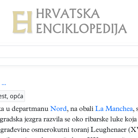
...
est, opća
uka u departmanu
Nord
, na obali
La Manchea
,
adska jezgra razvila se oko ribarske luke koja 
u građevine osmerokutni toranj Leughenaer (XV. 