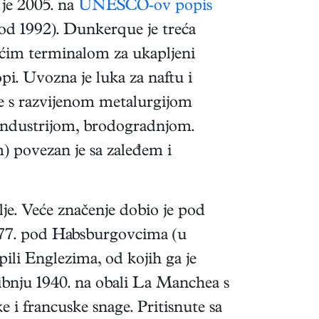
 je 2005. na
UNESCO-ov popis
(od 1992). Dunkerque je treća
ećim terminalom za ukapljeni
i. Uvozna je luka za naftu i
šte s razvijenom metalurgijom
industrijom, brodogradnjom.
 povezan je sa zaleđem i
je. Veće značenje dobio je pod
1477. pod Habsburgovcima (u
pili Englezima, od kojih ga je
vibnju 1940. na obali La Manchea s
 i francuske snage. Pritisnute sa