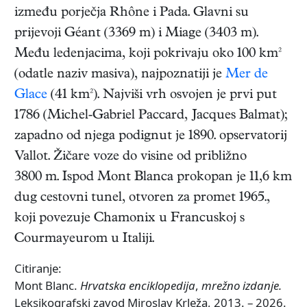
između porječja Rhône i Pada. Glavni su
prijevoji Géant (3369 m) i Miage (3403 m).
Među ledenjacima, koji pokrivaju oko 100 km²
(odatle naziv masiva), najpoznatiji je
Mer de
Glace
(41 km²). Najviši vrh osvojen je prvi put
1786 (Michel-Gabriel Paccard, Jacques Balmat);
zapadno od njega podignut je 1890. opservatorij
Vallot. Žičare voze do visine od približno
3800 m. Ispod Mont Blanca prokopan je 11,6 km
dug cestovni tunel, otvoren za promet 1965.,
koji povezuje Chamonix u Francuskoj s
Courmayeurom u Italiji.
Citiranje:
Mont Blanc.
Hrvatska enciklopedija
,
mrežno izdanje.
Leksikografski zavod Miroslav Krleža, 2013. – 2026.