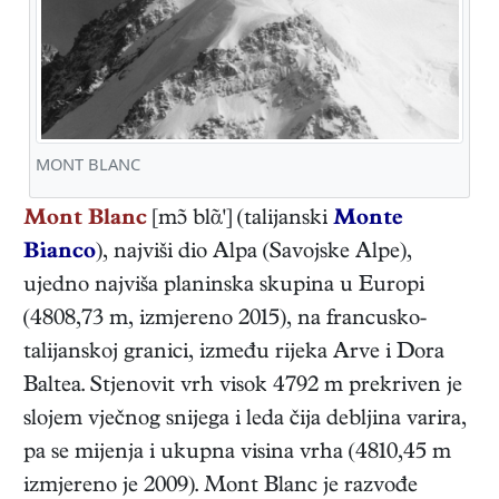
MONT BLANC
Mont Blanc
[m blᾶ'] (talijanski
Monte
Bianco
), najviši dio Alpa (Savojske Alpe),
ujedno najviša planinska skupina u Europi
(4808,73 m, izmjereno 2015), na francusko-
talijanskoj granici, između rijeka Arve i Dora
Baltea. Stjenovit vrh visok 4792 m prekriven je
slojem vječnog snijega i leda čija debljina varira,
pa se mijenja i ukupna visina vrha (4810,45 m
izmjereno je 2009). Mont Blanc je razvođe