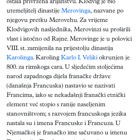
ostala privržena arijanstvu. Klodvig je bio
utemeljitelj dinastije
Merovinga
, nazvane po
njegovu pretku Merovehu. Za vrijeme
Klodvigovih nasljednika, Merovinzi su proširili
vlast i istočno od Rajne. Merovinge je u polovici
VIII. st. zamijenila na prijestolju dinastija
Karolinga
. Karoling
Karlo I. Veliki
okrunjen je
800. za rimskoga cara. U sljedećim stoljećima
narod zapadnoga dijela franačke države
(današnja Francuska) nastavio se nazivati
Francima, iako se nekadašnji franački etnički
element već stopio s ranije naseljenim
stanovništvom; s razvojem francuskoga jezika
nastala su i imena Francuske i Francuza. U
Njemačkoj je franačko ime sačuvano u imenu