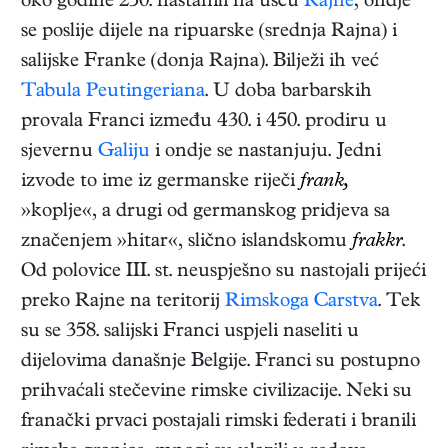
oko godine 250. nastanili na ušću
Rajne
; ondje
se poslije dijele na ripuarske (srednja Rajna) i
salijske Franke (donja Rajna). Bilježi ih već
Tabula Peutingeriana
. U doba barbarskih
provala Franci između 430. i 450. prodiru u
sjevernu
Galiju
i ondje se nastanjuju. Jedni
izvode to ime iz germanske riječi
frank,
»koplje«, a drugi od germanskog pridjeva sa
značenjem »hitar«, slično islandskomu
frakkr
.
Od polovice III. st. neuspješno su nastojali prijeći
preko Rajne na teritorij
Rimskoga Carstva
. Tek
su se 358. salijski Franci uspjeli naseliti u
dijelovima današnje Belgije. Franci su postupno
prihvaćali stečevine rimske civilizacije. Neki su
franački prvaci postajali rimski federati i branili