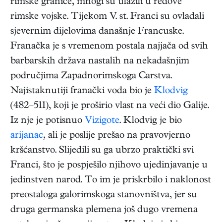
rimske granice, mnogi su ulazili u redove
rimske vojske. Tijekom V. st. Franci su ovladali
sjevernim dijelovima današnje Francuske.
Franačka je s vremenom postala najjača od svih
barbarskih država nastalih na nekadašnjim
područjima Zapadnorimskoga Carstva.
Najistaknutiji franački vođa bio je
Klodvig
(482–511), koji je proširio vlast na veći dio Galije.
Iz nje je potisnuo
Vizigote
. Klodvig je bio
arijanac
, ali je poslije prešao na pravovjerno
kršćanstvo. Slijedili su ga ubrzo praktički svi
Franci, što je pospješilo njihovo ujedinjavanje u
jedinstven narod. To im je priskrbilo i naklonost
preostaloga galorimskoga stanovništva, jer su
druga germanska plemena još dugo vremena