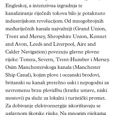
Engleskoj, a intenzivna izgradnja te
kanaliziranje riječnih tokova bilo je potaknuto
industrijskom revolucijom. Od mnogobrojnih
međuriječnih kanala najvažniji (Grand Union,
Trent and Mersey, Shropshire Union, Kennet
and Avon, Leeds and Liverpool, Aire and
Calder Navigation) povezuju glavne plovne
rijeke: Temzu, Severn, Trent-Humber i Mersey.
Osim Manchesterskoga kanala (Manchester
Ship Canal), kojim plove i oceanski brodovi,
britanski su kanali pretežno uski i nepogodni za
suvremenu brzu plovidbu (kratke ustave, niski
mostovi) pa služe za lokalni i turistički promet.
Za dobivanje elektroenergije iskorištavaju se
uglavnom škotske rijeke. Na mnogim rijekama