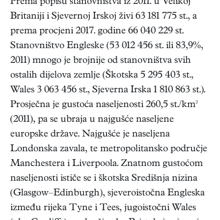
Prema popisu stanovništva iz 2011. u Velikoj
Britaniji i Sjevernoj Irskoj živi 63 181 775 st., a
prema procjeni 2017. godine 66 040 229 st.
Stanovništvo Engleske (53 012 456 st. ili 83,9%,
2011) mnogo je brojnije od stanovništva svih
ostalih dijelova zemlje (Škotska 5 295 403 st.,
Wales 3 063 456 st., Sjeverna Irska 1 810 863 st.).
Prosječna je gustoća naseljenosti 260,5 st./km²
(2011), pa se ubraja u najgušće naseljene
europske države. Najgušće je naseljena
Londonska zavala, te metropolitansko područje
Manchestera i Liverpoola. Znatnom gustoćom
naseljenosti ističe se i škotska Središnja nizina
(Glasgow–Edinburgh), sjeveroistočna Engleska
između rijeka Tyne i Tees, jugoistočni Wales