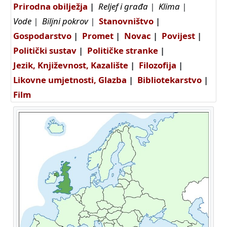
Prirodna obilježja
|
Reljef i građa
|
Klima
|
Vode
|
Biljni pokrov
|
Stanovništvo
|
Gospodarstvo
|
Promet
|
Novac
|
Povijest
|
Politički sustav
|
Političke stranke
|
Jezik, Književnost, Kazalište
|
Filozofija
|
Likovne umjetnosti, Glazba
|
Bibliotekarstvo
|
Film