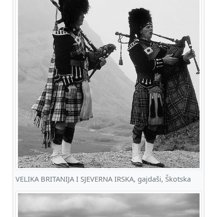
VELIKA BRITANIJA I SJEVERNA IRSKA, gajdaši, Škotska