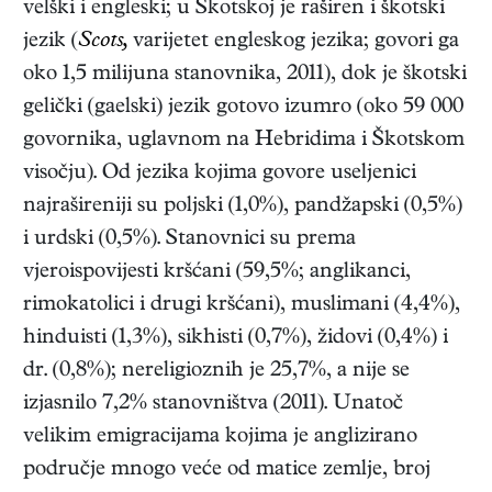
velški i engleski; u Škotskoj je raširen i škotski
jezik (
Scots,
varijetet engleskog jezika; govori ga
oko 1,5 milijuna stanovnika, 2011), dok je škotski
gelički (gaelski) jezik gotovo izumro (oko 59 000
govornika, uglavnom na Hebridima i Škotskom
visočju). Od jezika kojima govore useljenici
najrašireniji su poljski (1,0%), pandžapski (0,5%)
i urdski (0,5%). Stanovnici su prema
vjeroispovijesti kršćani (59,5%; anglikanci,
rimokatolici i drugi kršćani), muslimani (4,4%),
hinduisti (1,3%), sikhisti (0,7%), židovi (0,4%) i
dr. (0,8%); nereligioznih je 25,7%, a nije se
izjasnilo 7,2% stanovništva (2011). Unatoč
velikim emigracijama kojima je anglizirano
područje mnogo veće od matice zemlje, broj