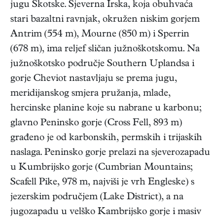
jugu Škotske. Sjeverna Irska, koja obuhvaća
stari bazaltni ravnjak, okružen niskim gorjem
Antrim (554 m), Mourne (850 m) i Sperrin
(678 m), ima reljef sličan južnoškotskomu. Na
južnoškotsko područje Southern Uplandsa i
gorje Cheviot nastavljaju se prema jugu,
meridijanskog smjera pružanja, mlade,
hercinske planine koje su nabrane u karbonu;
glavno Peninsko gorje (Cross Fell, 893 m)
građeno je od karbonskih, permskih i trijaskih
naslaga. Peninsko gorje prelazi na sjeverozapadu
u Kumbrijsko gorje (Cumbrian Mountains;
Scafell Pike, 978 m, najviši je vrh Engleske) s
jezerskim područjem (Lake District), a na
jugozapadu u velško Kambrijsko gorje i masiv