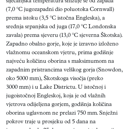
siječanjska temperatura snizuje se od zapada
(7,0 °C jugozapadni dio poluotoka Cornwall)
prema istoku (3,5 °C istočna Engleska), a
srednja srpanjska od juga (17,0 °C Londonska
zavala) prema sjeveru (13,0 °C sjeverna Škotska).
Zapadno obalno gorje, koje je izravno izloženo
vlažnomu oceanskom vjetru, prima godišnje
najveću količinu oborina s maksimumom na
zapadnim pristrancima velškog gorja (Snowdon,
oko 5000 mm), Škotskoga visočja (preko
3000 mm) i u Lake Districtu. U istočnoj i
jugoistočnoj Engleskoj, koja je od vlažnih
vjetrova odijeljena gorjem, godišnja količina
oborina uglavnom ne prelazi 750 mm. Snježni
pokrov traje u prosjeku od 5 dana na