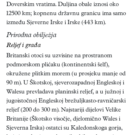
Doverskim vratima. Duljina obale iznosi oko
12500 km; kopnenu državnu granicu ima samo
između Sjeverne Irske i Irske (443 km).
Prirodna obilježja
Reljef i građa
Britanski otoci su uzvisine na prostranom
podmorskom plićaku (kontinentski šelf),
okružene plitkim morem (u prosjeku manje od
90 m). U Škotskoj, sjeverozapadnoj Engleskoj i
Walesu prevladava planinski reljef, a u južnoj i
jugoistočnoj Engleskoj brežuljkasto-ravničarski
reljef (200 do 300 m). Najstariji dijelovi Velike
Britanije (Škotsko visočje, djelomično Wales i
Sjeverna Irska) ostatci su Kaledonskoga gorja,