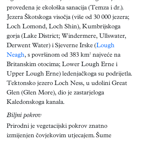
provedena je ekološka sanacija (Temza i dr.).
Jezera Škotskoga visočja (više od 30 000 jezera;
Loch Lomond, Loch Shin), Kumbrijskoga
gorja (Lake District; Windermere, Ullswater,
Derwent Water) i Sjeverne Irske (
Lough
Neagh
, s površinom od 383 km² najveće na
Britanskim otocima; Lower Lough Erne i
Upper Lough Erne) ledenjačkoga su podrijetla.
Tektonsko jezero Loch Ness, u udolini Great
Glen (Glen More), dio je zastarjeloga
Kaledonskoga kanala.
Biljni pokrov
Prirodni je vegetacijski pokrov znatno
izmijenjen čovjekovim utjecajem. Šume