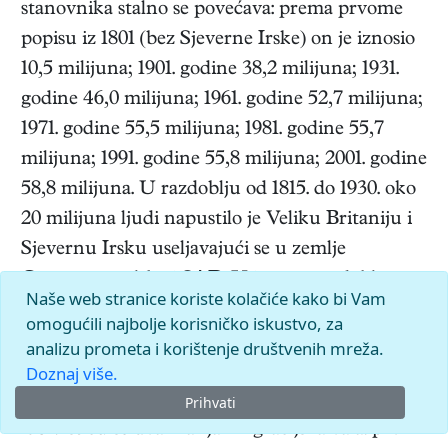
stanovnika stalno se povećava: prema prvome
popisu iz 1801 (bez Sjeverne Irske) on je iznosio
10,5 milijuna; 1901. godine 38,2 milijuna; 1931.
godine 46,0 milijuna; 1961. godine 52,7 milijuna;
1971. godine 55,5 milijuna; 1981. godine 55,7
milijuna; 1991. godine 55,8 milijuna; 2001. godine
58,8 milijuna. U razdoblju od 1815. do 1930. oko
20 milijuna ljudi napustilo je Veliku Britaniju i
Sjevernu Irsku useljavajući se u zemlje
Commonwealtha i SAD. U istome razdoblju
Naše web stranice koriste kolačiće kako bi Vam
jačala je povratna struja i imigrirao je velik broj
omogućili najbolje korisničko iskustvo, za
Europljana (uglavnom Rusi, Poljaci, Nijemci i
analizu prometa i korištenje društvenih mreža.
Mađari). Ipak, gubitak ljudi emigracijama od
Doznaj više.
1871. do 1931. iznosio je oko četiri milijuna. Od
Prihvati
1931. ističu se dva manja imigracijska vala: prvi