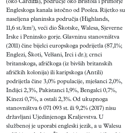
(oko Cardiffa), područje oko Bristola i primorje
Engleskoga kanala istočno od Poolea. Rijetko su
naseljena planinska područja (Highlands,
11,6 st./km²), veći dio Škotske, Walesa, Sjeverne
Irske i Peninsko gorje. Glavninu stanovništva
(2011) čine bijelci europskoga podrijetla (87,1%;
Englezi, Škoti, Velšani, Irci i dr.); crnci
britanskoga, afričkoga (iz bivših britanskih
afričkih kolonija) ili karipskoga (Antili)
podrijetla čine 3,0% populacije, mješanci 2,0%,
Indijci 2,3%, Pakistanci 1,9%, Bengalci 0,7%,
Kinezi 0,7%, a ostali 2,3%. Od ukupnoga
stanovništva 6 071 093 st. ili 9,2% (2017) nisu
državljani Ujedinjenoga Kraljevstva. U
službenoj je uporabi engleski jezik, a u Walesu