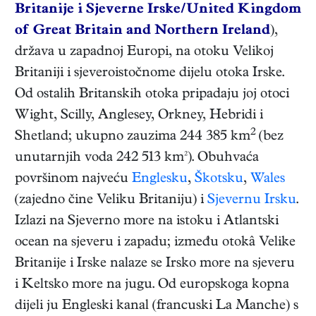
Britanije i Sjeverne Irske/United Kingdom
of Great Britain and Northern Ireland
),
država u zapadnoj Europi, na otoku Velikoj
Britaniji i sjeveroistočnome dijelu otoka Irske.
Od ostalih Britanskih otoka pripadaju joj otoci
Wight, Scilly, Anglesey, Orkney, Hebridi i
2
Shetland; ukupno zauzima 244 385 km
(bez
unutarnjih voda 242 513 km²). Obuhvaća
površinom najveću
Englesku
,
Škotsku
,
Wales
(zajedno čine Veliku Britaniju) i
Sjevernu Irsku
.
Izlazi na Sjeverno more na istoku i Atlantski
ocean na sjeveru i zapadu; između otokâ Velike
Britanije i Irske nalaze se Irsko more na sjeveru
i Keltsko more na jugu. Od europskoga kopna
dijeli ju Engleski kanal (francuski La Manche) s