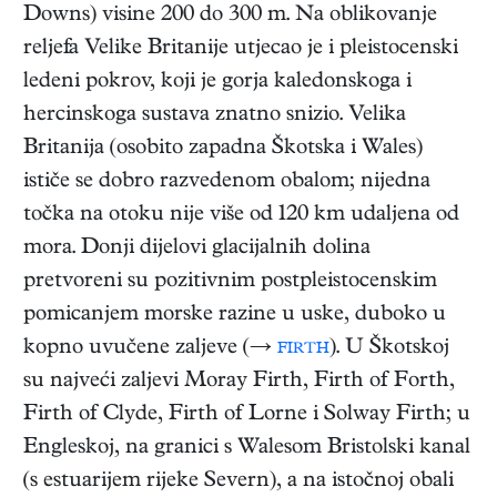
Downs) visine 200 do 300 m. Na oblikovanje
reljefa Velike Britanije utjecao je i pleistocenski
ledeni pokrov, koji je gorja kaledonskoga i
hercinskoga sustava znatno snizio. Velika
Britanija (osobito zapadna Škotska i Wales)
ističe se dobro razvedenom obalom; nijedna
točka na otoku nije više od 120 km udaljena od
mora. Donji dijelovi glacijalnih dolina
pretvoreni su pozitivnim postpleistocenskim
pomicanjem morske razine u uske, duboko u
kopno uvučene zaljeve (→
firth
). U Škotskoj
su najveći zaljevi Moray Firth, Firth of Forth,
Firth of Clyde, Firth of Lorne i Solway Firth; u
Engleskoj, na granici s Walesom Bristolski kanal
(s estuarijem rijeke Severn), a na istočnoj obali