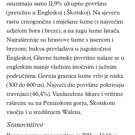
zauzimaju samo 11,9% ukupne površine
(pretežno u Engleskoj i Škotskoj). Na sjeveru
rastu crnogorične i miješane šume (s najvećim
udjelom bora i breze), a na jugu šume listača.
Najraširenije su hrastove šume s jasenom i
brezom; bukva prevladava u jugoistočnoj
Engleskoj. Glavne šumske površine nalaze se u
engleskim manje vlažnim istočnim i južnim
područjima. Gornja granica šume vrlo je niska
(300 do 600 m). Najveći dio površine pokrivaju
travnjaci (46,4%). Vazdazelene šikare i vrištine
raširene su na Peninskom gorju, Škotskom
visočju i u središnjem Walesu.
Stanovništvo