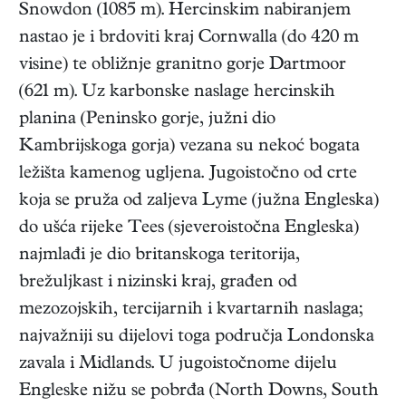
Snowdon (1085 m). Hercinskim nabiranjem
nastao je i brdoviti kraj Cornwalla (do 420 m
visine) te obližnje granitno gorje Dartmoor
(621 m). Uz karbonske naslage hercinskih
planina (Peninsko gorje, južni dio
Kambrijskoga gorja) vezana su nekoć bogata
ležišta kamenog ugljena. Jugoistočno od crte
koja se pruža od zaljeva Lyme (južna Engleska)
do ušća rijeke Tees (sjeveroistočna Engleska)
najmlađi je dio britanskoga teritorija,
brežuljkast i nizinski kraj, građen od
mezozojskih, tercijarnih i kvartarnih naslaga;
najvažniji su dijelovi toga područja Londonska
zavala i Midlands. U jugoistočnome dijelu
Engleske nižu se pobrđa (North Downs, South