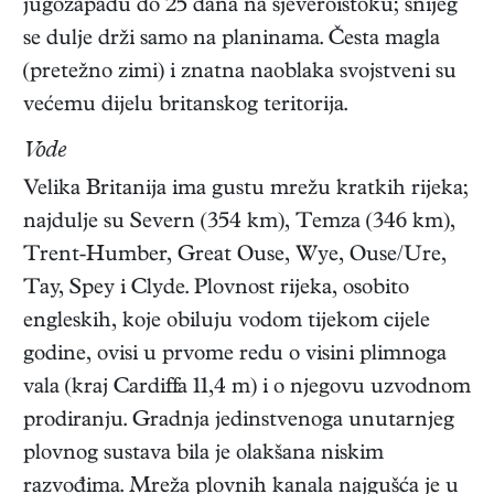
jugozapadu do 25 dana na sjeveroistoku; snijeg
se dulje drži samo na planinama. Česta magla
(pretežno zimi) i znatna naoblaka svojstveni su
većemu dijelu britanskog teritorija.
Vode
Velika Britanija ima gustu mrežu kratkih rijeka;
najdulje su Severn (354 km), Temza (346 km),
Trent-Humber, Great Ouse, Wye, Ouse/Ure,
Tay, Spey i Clyde. Plovnost rijeka, osobito
engleskih, koje obiluju vodom tijekom cijele
godine, ovisi u prvome redu o visini plimnoga
vala (kraj Cardiffa 11,4 m) i o njegovu uzvodnom
prodiranju. Gradnja jedinstvenoga unutarnjeg
plovnog sustava bila je olakšana niskim
razvođima. Mreža plovnih kanala najgušća je u