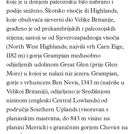
koje je u donjem paleozoiku bilo nabrano i
poslije sniženo. Škotsko visočje ili Highlands,
koje obuhvaća sjeverni dio Velike Britanije,
građeno je od prekambrijskih i paleozojskih
stijena; sastoji se od Sjeverozapadnoga visočja
(North West Highlands; najviši vrh Carn Eige,
1182 m) i gorja Grampian međusobno
odijeljenih udolinom Great Glen (prije Glen
More) u kojoj se nalazi niz jezera. Grampian,
gorje s vrhuncem Ben Nevis, 1343 m (najviše u
Velikoj Britaniji), odijeljeno je Središnjom
nizinom (engleski Central Lowlands) od
područja Southern Uplands (visoravan s
planinskim masivima, do 843 m visine na
planini Merrick) s graničnim gorjem Cheviot na