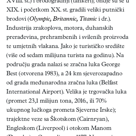
XVIII. st.) i brodogradnji (tankeri); ondje su se u
XIX. i početkom XX. st. gradili veliki putnički
brodovi (
Olympic, Britannic,
Titanic
i dr.).
Industrija zrakoplova, motora, duhanskih
prerađevina, prehrambenih i svilenih proizvoda
te umjetnih vlakana. Jako je turističko središte
(više od sedam milijuna turista na godinu). Na
području grada nalazi se zračna luka George
Best (otvorena 1983), a 24 km sjeverozapadno
od grada međunarodna zračna luka (Belfast
International Airport). Velika je trgovačka luka
(promet 23,1 milijun tona, 2016., ili 70%
ukupnog lučkoga prometa Sjeverne Irske);
trajektne veze sa Škotskom (Cairnryan),
Engleskom (Liverpool) i otokom Manom