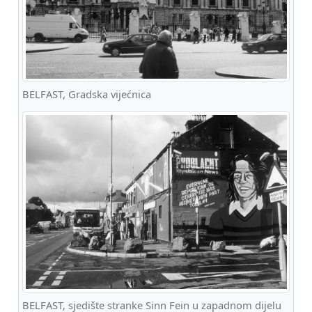
BELFAST, Gradska vijećnica
BELFAST, sjedište stranke Sinn Fein u zapadnom dijelu