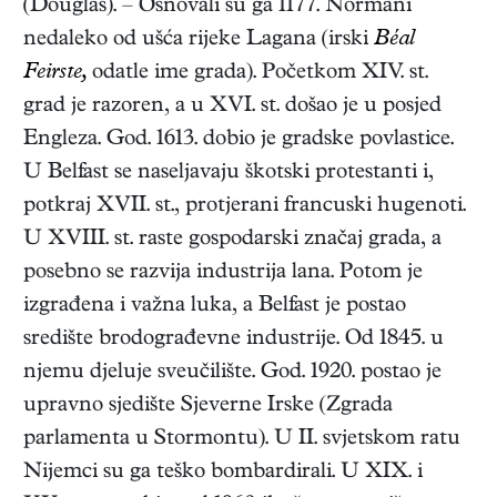
(Douglas). – Osnovali su ga 1177. Normani
nedaleko od ušća rijeke Lagana (irski
Béal
Feirste,
odatle ime grada). Početkom XIV. st.
grad je razoren, a u XVI. st. došao je u posjed
Engleza. God. 1613. dobio je gradske povlastice.
U Belfast se naseljavaju škotski protestanti i,
potkraj XVII. st., protjerani francuski hugenoti.
U XVIII. st. raste gospodarski značaj grada, a
posebno se razvija industrija lana. Potom je
izgrađena i važna luka, a Belfast je postao
središte brodograđevne industrije. Od 1845. u
njemu djeluje sveučilište. God. 1920. postao je
upravno sjedište Sjeverne Irske (Zgrada
parlamenta u Stormontu). U II. svjetskom ratu
Nijemci su ga teško bombardirali. U XIX. i