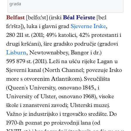
grada
Belfast
[belfα:'st] (irski
Béal Feirste
[be:l
fε'rštə]), luka i glavni grad
Sjeverne Irske
,
280 211 st. (2011; 49% katolici, 42% protestanti i
drugi kršćani), šire gradsko područje (gradovi
Lisburn
, Newtownabbey, Bangor i dr.)
595 879 st. (2011). Leži na ušću rijeke Lagan u
Sjeverni kanal (North Channel; povezuje Irsko
more s otvorenim Atlantikom). Sveučilišta
(Queenʼs University, osnovano 1845., i
University of Ulster, osnovano 1968), visoke
škole i znanstveni zavodi; Ulsterski muzej.
Važno je industrijsko i trgovačko središte. Do
1970-ih poznat po proizvodnji lana (od