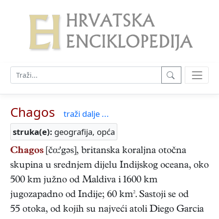
Chagos
traži dalje ...
struka(e):
geografija, opća
Chagos
[čα:'gəs], britanska koraljna otočna
skupina u srednjem dijelu Indijskog oceana, oko
500 km južno od Maldiva i 1600 km
jugozapadno od Indije; 60 km². Sastoji se od
55 otoka, od kojih su najveći atoli Diego Garcia