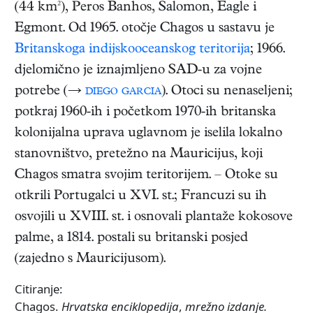
(44 km²), Peros Banhos, Salomon, Eagle i
Egmont. Od 1965. otočje Chagos u sastavu je
Britanskoga indijskooceanskog teritorija
; 1966.
djelomično je iznajmljeno SAD-u za vojne
potrebe (→
diego garcia
). Otoci su nenaseljeni;
potkraj 1960-ih i početkom 1970-ih britanska
kolonijalna uprava uglavnom je iselila lokalno
stanovništvo, pretežno na Mauricijus, koji
Chagos smatra svojim teritorijem. – Otoke su
otkrili Portugalci u XVI. st.; Francuzi su ih
osvojili u XVIII. st. i osnovali plantaže kokosove
palme, a 1814. postali su britanski posjed
(zajedno s Mauricijusom).
Citiranje:
Chagos.
Hrvatska enciklopedija
,
mrežno izdanje.