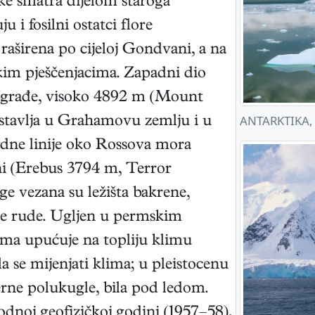
ke smatra dijelom staroga
i fosilni ostatci flore
a raširena po cijeloj Gondvani, a na
kim pješčenjacima. Zapadni dio
 građe, visoko 4892 m (Mount
ANTARKTIKA, 
astavlja u Grahamovu zemlju i u
edne linije oko Rossova mora
ani (Erebus 3794 m, Terror
ge vezana su ležišta bakrene,
e rude. Ugljen u permskim
ima upućuje na topliju klimu
la se mijenjati klima; u pleistocenu
verne polukugle, bila pod ledom.
noj geofizičkoj godini (1957–58),