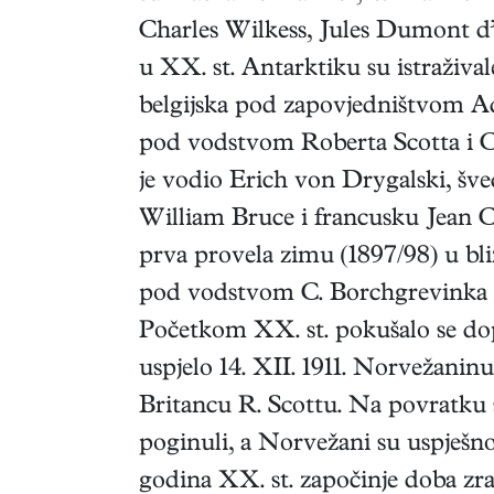
Charles Wilkess, Jules Dumont d’U
u XX. st. Antarktiku su istraživa
belgijska pod zapovjedništvom Ad
pod vodstvom Roberta Scotta i 
je vodio Erich von Drygalski, šv
William Bruce i francusku Jean Ch
prva provela zimu (1897/98) u bli
pod vodstvom C. Borchgrevinka z
Početkom XX. st. pokušalo se dopr
uspjelo 14. XII. 1911. Norvežanin
Britancu R. Scottu. Na povratku s
poginuli, a Norvežani su uspješno
godina XX. st. započinje doba zra