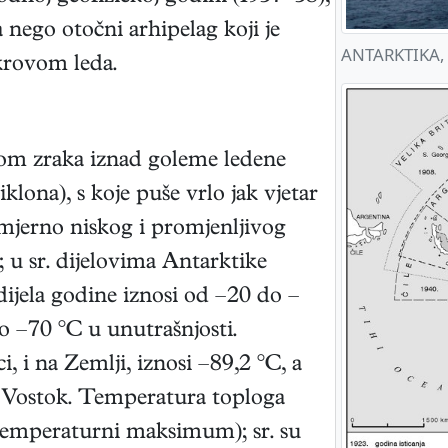
a nego otočni arhipelag koji je
ANTARKTIKA, 
rovom leda.
kom zraka iznad goleme ledene
lona), s koje puše vrlo jak vjetar
mjerno niskog i promjenljivog
; u sr. dijelovima Antarktike
ijela godine iznosi od –20 do –
o –70 °C u unutrašnjosti.
i na Zemlji, iznosi –89,2 °C, a
aji Vostok. Temperatura toploga
(temperaturni maksimum); sr. su