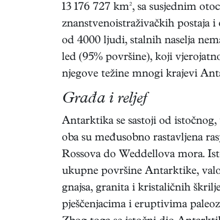
13 176 727 km², sa susjednim oto
znanstvenoistraživačkih postaja i 
od 4000 ljudi, stalnih naselja ne
led (95% površine), koji vjerojatn
njegove težine mnogi krajevi Anta
Građa i reljef
Antarktika se sastoji od istočnog,
oba su međusobno rastavljena ras
Rossova do Weddellova mora. Isto
ukupne površine Antarktike, valov
gnajsa, granita i kristaličnih škri
pješčenjacima i eruptivima paleoz