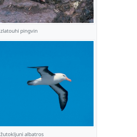
latouhi pingvin
utokljuni albatros