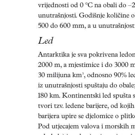
vrijednosti od 0 °C na obali do 
unutrašnjosti. Godišnje količine
500 do 600 mm, a u unutrašnjos
Led
Antarktika je sva pokrivena ledom
2000 m, a mjestimice i do 3000 m
30 milijuna km³, odnosno 90% led
iz unutrašnjosti spuštaju do obale
180 km. Kontinentski led spušta se
tvori tzv. ledene barijere, od koj
barijera upire se djelomice o plit
Pod utjecajem valova i morskih mi