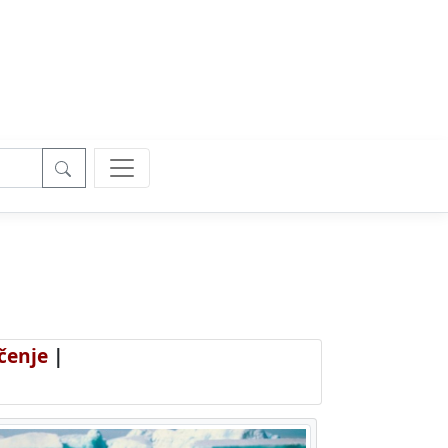
čenje
|