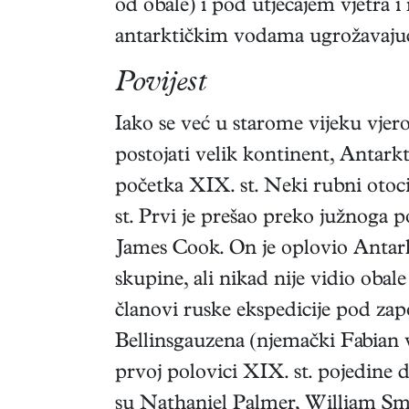
od obale) i pod utjecajem vjetra i
antarktičkim vodama ugrožavajuć
Povijest
Iako se već u starome vijeku vjer
postojati velik kontinent, Antarkt
početka XIX. st. Neki rubni otoc
st. Prvi je prešao preko južnoga 
James Cook. On je oplovio Antark
skupine, ali nikad nije vidio obal
članovi ruske ekspedicije pod za
Bellinsgauzena (njemački Fabian 
prvoj polovici XIX. st. pojedine d
su Nathaniel Palmer, William Sm