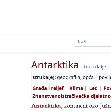
Antarktika
traži dalje ...
struka(e):
geografija, opća | povij
Građa i reljef
|
Klima
|
Led
|
Pov
Znanstvenoistraživačka djelatno
Antarktika,
kontinent oko Južn