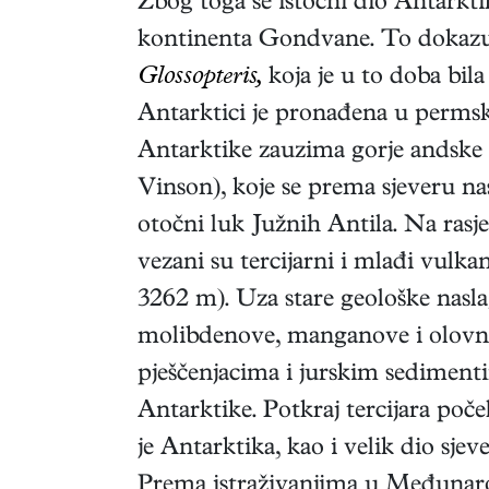
Zbog toga se istočni dio Antarkti
kontinenta Gondvane. To dokazuju 
Glossopteris,
koja je u to doba bil
Antarktici je pronađena u perms
Antarktike zauzima gorje andske
Vinson), koje se prema sjeveru n
otočni luk Južnih Antila. Na rasj
vezani su tercijarni i mlađi vulk
3262 m). Uza stare geološke nasla
molibdenove, manganove i olovn
pješčenjacima i jurskim sediment
Antarktike. Potkraj tercijara poče
je Antarktika, kao i velik dio sje
Prema istraživanjima u Međunarod