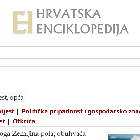
est, opća
ijest
|
Politička pripadnost i gospodarsko zna
st
|
Otkrića
oga Zemljina pola; obuhvaća