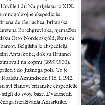
rville i dr. Na prijelazu iz XIX.
le mnogobrojne ekspedicije:
riena de Gerlachea, britanska
Carstena Borchgrevinka, njemačku
edsku Otto Nordenskjöld, škotsku
arcot. Belgijska je ekspedicija
zini Antarktike, dok su Britanci
imovali na kopnu (1899/1900).
ijeti i do Južnoga pola. To je
u Roaldu Amundsenu i 18. I. 1912.
u svi članovi britanske ekspedicije
 stigli do svoje baze. Dvadesetih
čnoga istraživanja Antarktike.