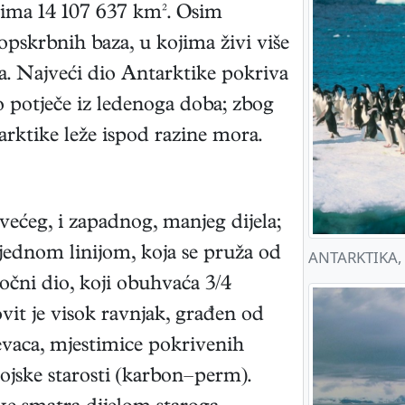
cima 14 107 637 km². Osim
opskrbnih baza, u kojima živi više
ma. Najveći dio Antarktike pokriva
o potječe iz ledenoga doba; zbog
rktike leže ispod razine mora.
 većeg, i zapadnog, manjeg dijela;
jednom linijom, koja se pruža od
ANTARKTIKA, a
čni dio, koji obuhvaća 3/4
it je visok ravnjak, građen od
ljevaca, mjestimice pokrivenih
ojske starosti (karbon–perm).