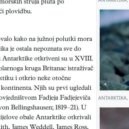
 morskih struja pluta po
i plovidbu.
ovalo kako na južnoj polutki mora
ika je ostala nepoznata sve do
i Antarktike otkriveni su u XVIII.
polarnoga kruga Britanac istraživač
tiku i otkrio neke otočne
e kontinenta. Njih su prvi ugledali
ANTARKTIKA, o
povjedništvom Fadjeja Fadjejeviča
von Bellingshausen; 1819–21). U
ijelove obale Antarktike otkrivali
ith, James Weddell, James Ross,