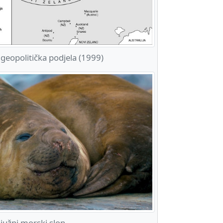
eopolitička podjela (1999)
užni morski slon