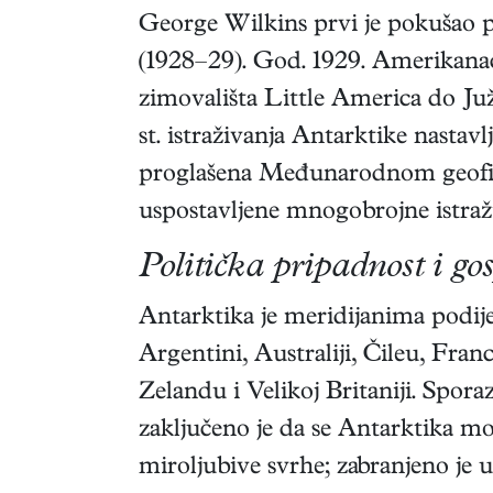
George Wilkins prvi je pokušao 
(1928–29). God. 1929. Amerikanac
zimovališta Little America do Ju
st. istraživanja Antarktike nastavl
proglašena Međunarodnom geofi
uspostavljene mnogobrojne istraži
Politička pripadnost i g
Antarktika je meridijanima podije
Argentini, Australiji, Čileu, Fr
Zelandu i Velikoj Britaniji. Sp
zaključeno je da se Antarktika mo
miroljubive svrhe; zabranjeno je u