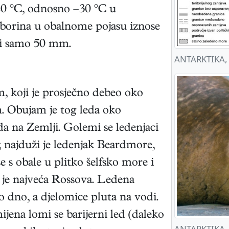
–20 °C, odnosno –30 °C u
 oborina u obalnome pojasu iznose
ti samo 50 mm.
ANTARKTIKA, g
, koji je prosječno debeo oko
. Obujam je tog leda oko
a na Zemlji. Golemi se ledenjaci
; najduži je ledenjak Beardmore,
 s obale u plitko šelfsko more i
ih je najveća Rossova. Ledena
ko dno, a djelomice pluta na vodi.
jena lomi se barijerni led (daleko
ANTARKTIKA, j