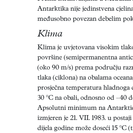
Antarktika nije jedinstvena cjelin
međusobno povezan debelim pok
Klima
Klima je uvjetovana visokim tla
površine (semipermanentna anticik
(oko 90 m/s) prema području raz
tlaka (ciklona) na obalama oceana
prosječna temperatura hladnoga d
30 °C na obali, odnosno od –40 d
Apsolutni minimum na Antarktici, 
izmjeren je 21. VII. 1983. u post
dijela godine može doseći 15 °C 