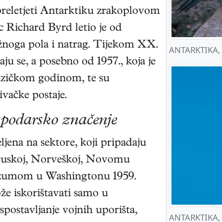
preletjeti Antarktiku zrakoplovom
 Richard Byrd letio je od
žnoga pola i natrag. Tijekom XX.
ANTARKTIKA, z
jaju se, a posebno od 1957., koja je
zičkom godinom, te su
vačke postaje.
ospodarsko značenje
ljena na sektore, koji pripadaju
ancuskoj, Norveškoj, Novomu
orazumom u Washingtonu 1959.
že iskorištavati samo u
spostavljanje vojnih uporišta,
ANTARKTIKA, ž