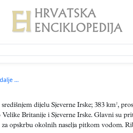
dalje ...
 u središnjem dijelu Sjeverne Irske; 383 km², pro
 Velike Britanije i Sjeverne Irske. Glavni su p
i za opskrbu okolnih naselja pitkom vodom. Ribo