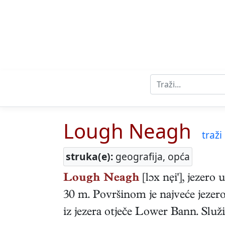
Lough Neagh
traži 
struka(e):
geografija, opća
Lough Neagh
[lɔx nẹi'], jezero
30 m. Površinom je najveće jezero
iz jezera otječe Lower Bann. Služ