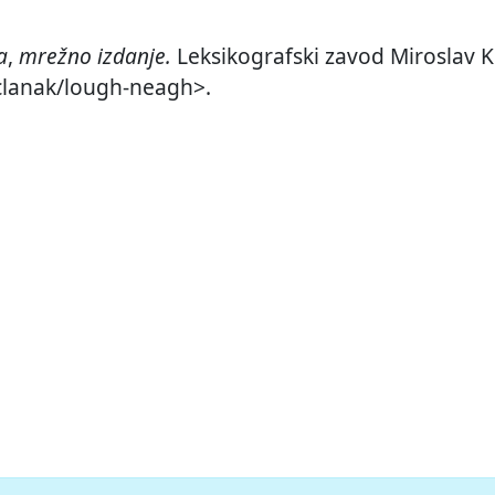
a
,
mrežno izdanje.
Leksikografski zavod Miroslav Kr
/clanak/lough-neagh>.