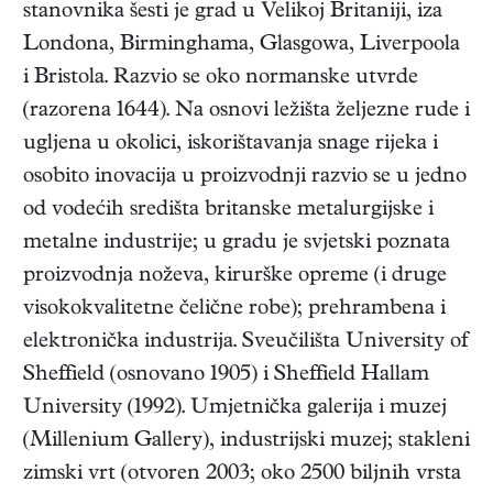
stanovnika šesti je grad u Velikoj Britaniji, iza
Londona, Birminghama, Glasgowa, Liverpoola
i Bristola. Razvio se oko normanske utvrde
(razorena 1644). Na osnovi ležišta željezne rude i
ugljena u okolici, iskorištavanja snage rijeka i
osobito inovacija u proizvodnji razvio se u jedno
od vodećih središta britanske metalurgijske i
metalne industrije; u gradu je svjetski poznata
proizvodnja noževa, kirurške opreme (i druge
visokokvalitetne čelične robe); prehrambena i
elektronička industrija. Sveučilišta University of
Sheffield (osnovano 1905) i Sheffield Hallam
University (1992). Umjetnička galerija i muzej
(Millenium Gallery), industrijski muzej; stakleni
zimski vrt (otvoren 2003; oko 2500 biljnih vrsta