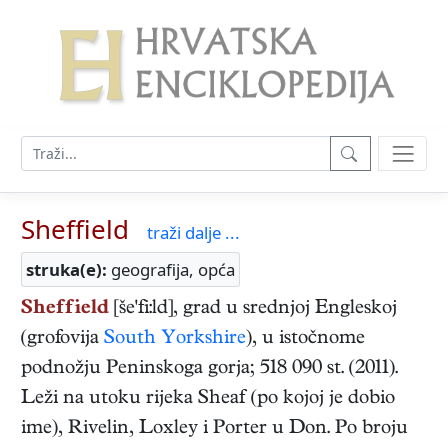
Sheffield
traži dalje ...
struka(e):
geografija, opća
Sheffield
[še'fi:ld], grad u srednjoj Engleskoj
(grofovija
South Yorkshire
), u istočnome
podnožju Peninskoga gorja; 518 090 st. (2011).
Leži na utoku rijeka Sheaf (po kojoj je dobio
ime), Rivelin, Loxley i Porter u Don. Po broju