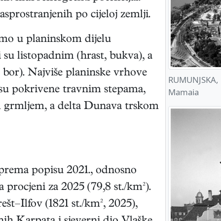
prostranjenih po cijeloj zemlji.
samo u planinskom dijelu
 su listopadnim (hrast, bukva), a
 bor). Najviše planinske vrhove
RUMUNJSKA, h
e su pokrivene travnim stepama,
Mamaia
 grmljem, a delta Dunava trskom
 prema popisu 2021., odnosno
a procjeni za 2025 (79,8 st./km²).
ešt–Ilfov (1821 st./km², 2025),