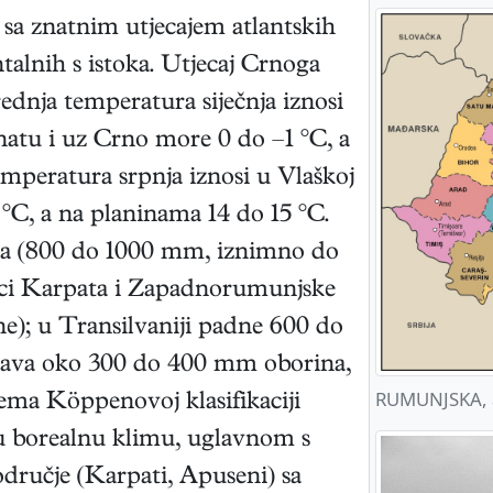
sa znatnim utjecajem atlantskih
talnih s istoka. Utjecaj Crnoga
ednja temperatura siječnja iznosi
natu i uz Crno more 0 do –1 °C, a
mperatura srpnja iznosi u Vlaškoj
 °C, a na planinama 14 do 15 °C.
na (800 do 1000 mm, iznimno do
nci Karpata i Zapadnorumunjske
e); u Transilvaniji padne 600 do
nava oko 300 do 400 mm oborina,
RUMUNJSKA, a
rema Köppenovoj klasifikaciji
žnu borealnu klimu, uglavnom s
odručje (Karpati, Apuseni) sa