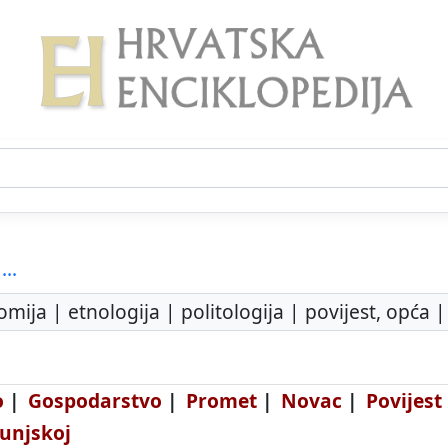
...
ija | etnologija | politologija | povijest, opća |
o
|
Gospodarstvo
|
Promet
|
Novac
|
Povijest
unjskoj