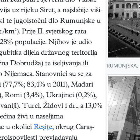
ih Karpata i sjeverni dio Vlaške
ja uz rijeku Siret, a najslabije viši
ki te jugoistočni dio Rumunjske u
km²). Prije II. svjetskog rata
d 28% populacije. Njihov je udio
bitka dijela državnog teritorija
na Dobrudža) te iseljivanja ili
RUMUNJSKA, Pi
o Nijemaca. Stanovnici su se za
i (77,7%; 83,4% u 2011), Mađari
i), Romi (3,4%), Ukrajinci (0,2%),
aniji), Turci, Židovi i dr., a 13,0%
ećina živi u naseljima
c u okolici
Reşiţe
, okrug Caraş-
eroispovijesti prevladavaju