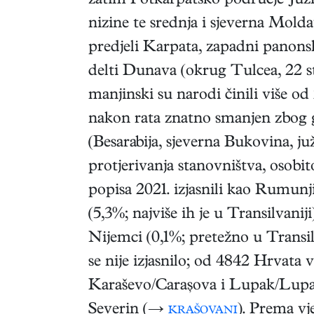
zatim Potkarpatsko područje Južn
nizine te srednja i sjeverna Moldavi
predjeli Karpata, zapadni panons
delti Dunava (okrug Tulcea, 22 st./
manjinski su narodi činili više o
nakon rata znatno smanjen zbog gu
(Besarabija, sjeverna Bukovina, juž
protjerivanja stanovništva, osobit
popisa 2021. izjasnili kao Rumunj
(5,3%; najviše ih je u Transilvanij
Nijemci (0,1%; pretežno u Transilv
se nije izjasnilo; od 4842 Hrvata v
Karaševo/Carașova i Lupak/Lupa
Severin (→
krašovani
). Prema vj