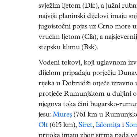
svježim ljetom (Dfc), a južni rubn
najviši planinski dijelovi imaju 
jugoistočni pojas uz Crno more 
vrućim ljetom (Cfa), a najsjeverni
stepsku klimu (Bsk).
Vodeni tokovi, koji uglavnom iz
dijelom pripadaju porječju Duna
rijeka u Dobrudži otječe izravn
protječe Rumunjskom u duljini o
njegova toka čini bugarsko-rumun
jesu:
Mureş
(761 km u Rumunjsko
Olt
(615 km),
Siret
,
Ialomiţa
i
So
pritoka imaju zbog strma pada vel