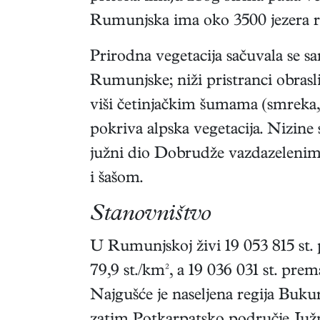
Rumunjska ima oko 3500 jezera ras
Prirodna vegetacija sačuvala se 
Rumunjske; niži pristranci obrasli
viši četinjačkim šumama (smreka,
pokriva alpska vegetacija. Nizin
južni dio Dobrudže vazdazelenim
i šašom.
Stanovništvo
U Rumunjskoj živi 19 053 815 st.
79,9 st./km², a 19 036 031 st. prem
Najgušće je naseljena regija Bukur