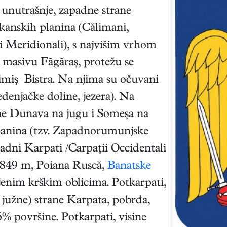
 unutrašnje, zapadne strane
lkanskih planina (Călimani,
i Meridionali), s najvišim vrhom
masivu Făgăraș, protežu se
imiş–Bistra. Na njima su očuvani
ledenjačke doline, jezera). Na
e Dunava na jugu i Someşa na
 planina (tzv. Zapadnorumunjske
dni Karpati /Carpaţii Occidentali
 1849 m, Poiana Ruscă,
Banatske
ijenim krškim oblicima. Potkarpati,
 i južne) strane Karpata, pobrđa,
6% površine. Potkarpati, visine