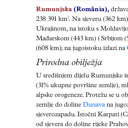
Rumunjska
(România),
država
238 391 km². Na sjeveru (362 km) 
Ukrajinom, na istoku s Moldavij
Mađarskom (443 km) i Srbijom (5
(608 km); na jugoistoku izlazi na
Prirodna obilježja
U središnjem dijelu Rumunjske ist
(31% ukupne površine zemlje), ml
alpske orogeneze. Protežu se u ob
zemlje do doline
Dunava
na jugo
sjeverozapadu. Istočni Karpati (Ca
od sjevera do doline rijeke Praho