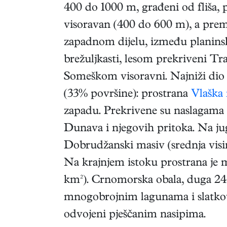
400 do 1000 m, građeni od fliša,
visoravan (400 do 600 m), a prem
zapadnom dijelu, između planinsk
brežuljkasti, lesom prekriveni Tr
Someškom visoravni. Najniži dio
(33% površine): prostrana
Vlaška 
zapadu. Prekrivene su naslagama 
Dunava i njegovih pritoka. Na jug
Dobrudžanski masiv (srednja vis
Na krajnjem istoku prostrana je
km²). Crnomorska obala, duga 245 
mnogobrojnim lagunama i slat
odvojeni pješčanim nasipima.