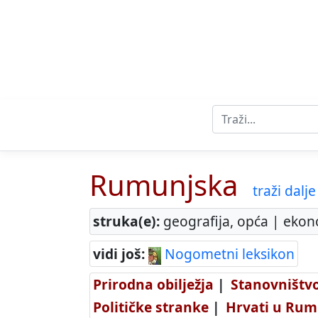
Rumunjska
traži dalje 
struka(e):
geografija, opća | ekonom
vidi još:
Nogometni leksikon
Prirodna obilježja
|
Stanovništv
Političke stranke
|
Hrvati u Rum