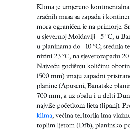
Klima je umjereno kontinentalna 
zračnih masa sa zapada i kontinen
mora ograničen je na primorje. Sr
u sjevernoj Moldaviji –5 °C, u Ba
u planinama do –10 °C; srednja te
nizini 23 °C, na sjeverozapadu 20
Najveću godišnju količinu obori
1500 mm) imaju zapadni pristra
planine (Apuseni, Banatske planin
700 mm, a uz obalu i u delti Du
najviše početkom ljeta (lipanj). P
klima
, većina teritorija ima vla
toplim ljetom (Dfb), planinsko p