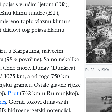
i pojas s vrućim ljetom (Dfa);
snježnu klimu tundre (ET),
umjereno toplu vlažnu klimu s
ji dijelovi tog pojasa hladnu
viru u Karpatima, najvećim
va (98% površine). Samo nekoliko
o u Crno more. Dunav (Dunărea)
RUMUNJSKA, 
d 1075 km, a od toga 750 km
jsku granicu. Ostale glavne rijeke
j),
Prut
(742 km u Rumunjskoj),
meş
. Gornji tokovi dunavskih
ik hidroenergetski potencijal.