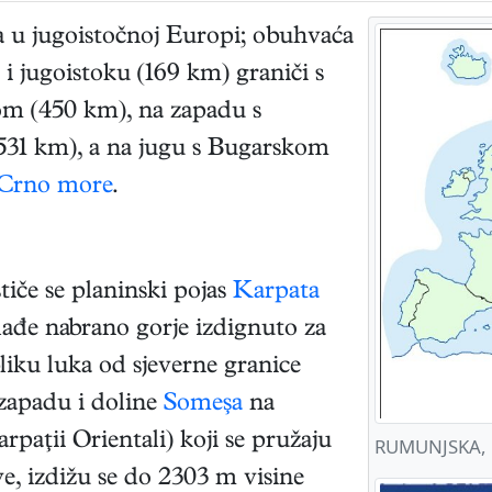
 u jugoistočnoj Europi; obuhvaća
i jugoistoku (169 km) graniči s
om (450 km), na zapadu s
31 km), a na jugu s Bugarskom
Crno more
.
iče se planinski pojas
Karpata
ađe nabrano gorje izdignuto za
liku luka od sjeverne granice
zapadu i doline
Someşa
na
rpaţii Orientali) koji se pružaju
RUMUNJSKA, p
ve, izdižu se do 2303 m visine