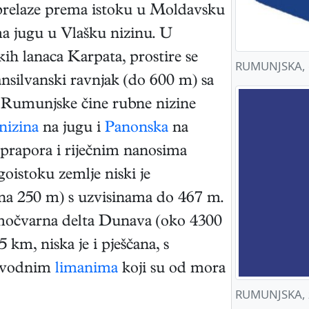
 prelaze prema istoku u Moldavsku
a jugu u Vlašku nizinu. U
ih lanaca Karpata, prostire se
RUMUNJSKA, 
ansilvanski ravnjak (do 600 m) sa
 Rumunjske čine rubne nizine
nizina
na jugu i
Panonska
na
prapora i riječnim nanosima
oistoku zemlje niski je
ina 250 m) s uzvisinama do 467 m.
 močvarna delta Dunava (oko 4300
km, niska je i pješčana, s
kovodnim
limanima
koji su od mora
RUMUNJSKA, 