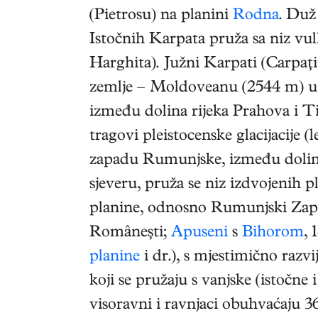
(Pietrosu) na planini
Rodna
. Duž
Istočnih Karpata pruža sa niz vu
Harghita). Južni Karpati (Carpaţi
zemlje – Moldoveanu (2544 m) u 
između dolina rijeka Prahova i T
tragovi pleistocenske glacijacije (
zapadu Rumunjske, između dolin
sjeveru, pruža se niz izdvojenih
planine, odnosno Rumunjski Zapa
Româneşti;
Apuseni
s
Bihorom
,
planine
i dr.), s mjestimično razv
koji se pružaju s vanjske (istočne
visoravni i ravnjaci obuhvaćaju 3