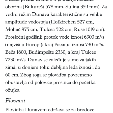
oborina (Bukurešt 578 mm, Sulina 359 mm). Za
vodni režim Dunava karakteristične su velike
amplitude vodostaja (Hofkirchen 527 cm,
Mohač 975 cm, Tulcea 522 cm, Ruse 1019 cm).
Prosječni godišnji protok vode iznosi 6300 m³/s
(najviši u Europi); kraj Passaua iznosi 730 m³/s,
Beča 1600, Budimpešte 2330, a kraj Tulcee
7230 m³/s. Dunav se zaleđuje samo za jakih
zimȃ; u donjem toku debljina leda iznosi i do
60 cm. Zbog toga se plovidba povremeno
obustavlja od polovice prosinca do početka
ožujka.
Plovnost
Plovidba Dunavom održava se za brodove