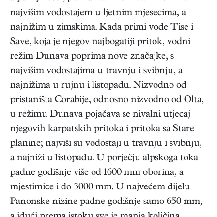
najvišim vodostajem u ljetnim mjesecima, a
najnižim u zimskima. Kada primi vode Tise i
Save, koja je njegov najbogatiji pritok, vodni
režim Dunava poprima nove značajke, s
najvišim vodostajima u travnju i svibnju, a
najnižima u rujnu i listopadu. Nizvodno od
pristaništa Corabije, odnosno nizvodno od Olta,
u režimu Dunava pojačava se nivalni utjecaj
njegovih karpatskih pritoka i pritoka sa Stare
planine; najviši su vodostaji u travnju i svibnju,
a najniži u listopadu. U porječju alpskoga toka
padne godišnje više od 1600 mm oborina, a
mjestimice i do 3000 mm. U najvećem dijelu
Panonske nizine padne godišnje samo 650 mm,
a idući prema istoku sve je manja količina