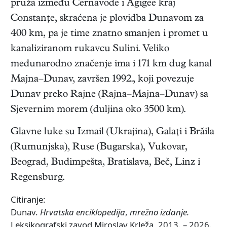
pruža između Cernavode i Agigee kraj
Constanţe, skraćena je plovidba Dunavom za
400 km, pa je time znatno smanjen i promet u
kanaliziranom rukavcu Sulini. Veliko
međunarodno značenje ima i 171 km dug kanal
Majna–Dunav, završen 1992., koji povezuje
Dunav preko Rajne (Rajna–Majna–Dunav) sa
Sjevernim morem (duljina oko 3500 km).
Glavne luke su Izmail (Ukrajina), Galaţi i Brăila
(Rumunjska), Ruse (Bugarska), Vukovar,
Beograd, Budimpešta, Bratislava, Beč, Linz i
Regensburg.
Citiranje:
Dunav.
Hrvatska enciklopedija
,
mrežno izdanje.
Leksikografski zavod Miroslav Krleža, 2013. – 2026.