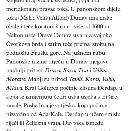
koljeno kraj Váca i, skrećući, poprima
meridionalni pravac toka. U panonskom dijelu
toka (Mali i Veliki Alföld) Dunav ima niske
obale i teče koritom širine i više od 1600 m.
Nakon ušća Drave Dunav stvara zavoj oko
Čvorkova brda i zatim teče prema istoku na
podnožju Fruške gore. Na južnom rubu
Panonske nizine utječu u Dunav njegovi
najdulji pritoci:
Drava, Sava, Tisa
i
Velika
Morava
. Manji su pritoci
Tamiš, Karas, Vuka,
Mlava
. Kraj Golupca počinje klisura Đerdap, u
kojoj se izmjenjuju četiri uska usjeka s tri šire
zavale. Posljednja je sutjeska, koja počinje
nizvodno od Ada-Kale, Đerdap u užem smislu
riječi ili Željezna vrata. Dio toka između