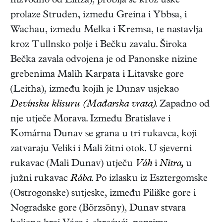
nizvodno od Linza), probija se kroz uske
prolaze Struden, između Greina i Ybbsa, i
Wachau, između Melka i Kremsa, te nastavlja
kroz Tullnsko polje i Bečku zavalu. Široka
Bečka zavala odvojena je od Panonske nizine
grebenima Malih Karpata i Litavske gore
(Leitha), između kojih je Dunav usjekao
Devínsku klisuru (Mađarska vrata)
. Zapadno od
nje utječe Morava. Između Bratislave i
Komárna Dunav se grana u tri rukavca, koji
zatvaraju Veliki i Mali žitni otok. U sjeverni
rukavac (Mali Dunav) utječu
Váh
i
Nitra,
u
južni rukavac
Rába
. Po izlasku iz Esztergomske
(Ostrogonske) sutjeske, između Piliške gore i
Nogradske gore (Börzsöny), Dunav stvara