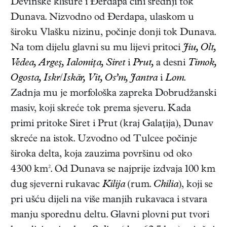
Devínske klisure i Đerdapa čini srednji tok
Dunava. Nizvodno od Đerdapa, ulaskom u
široku Vlašku nizinu, počinje donji tok Dunava.
Na tom dijelu glavni su mu lijevi pritoci
Jiu, Olt,
Vedea, Argeş, Ialomiţa, Siret
i
Prut,
a desni
Timok,
Ogosta, Iskr
/
Iskăr, Vit, Os’m, Jantra
i
Lom
.
Zadnja mu je morfološka zapreka Dobrudžanski
masiv, koji skreće tok prema sjeveru. Kada
primi pritoke Siret i Prut (kraj Galaţija), Dunav
skreće na istok. Uzvodno od Tulcee počinje
široka delta, koja zauzima površinu od oko
4300 km². Od Dunava se najprije izdvaja 100 km
dug sjeverni rukavac
Kilija
(rum.
Chilia
), koji se
pri ušću dijeli na više manjih rukavaca i stvara
manju sporednu deltu. Glavni plovni put tvori