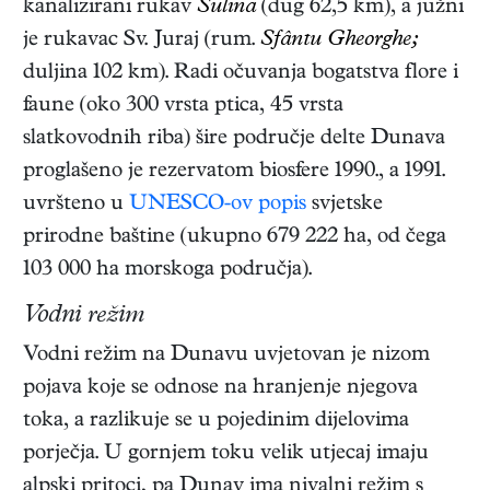
kanalizirani rukav
Sulina
(dug 62,5 km), a južni
je rukavac Sv. Juraj (rum.
Sfântu Gheorghe;
duljina 102 km). Radi očuvanja bogatstva flore i
faune (oko 300 vrsta ptica, 45 vrsta
slatkovodnih riba) šire područje delte Dunava
proglašeno je rezervatom biosfere 1990., a 1991.
uvršteno u
UNESCO-ov popis
svjetske
prirodne baštine (ukupno 679 222 ha, od čega
103 000 ha morskoga područja).
Vodni režim
Vodni režim na Dunavu uvjetovan je nizom
pojava koje se odnose na hranjenje njegova
toka, a razlikuje se u pojedinim dijelovima
porječja. U gornjem toku velik utjecaj imaju
alpski pritoci, pa Dunav ima nivalni režim s