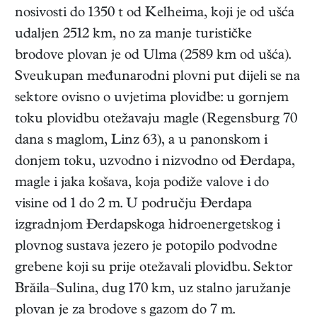
nosivosti do 1350 t od Kelheima, koji je od ušća
udaljen 2512 km, no za manje turističke
brodove plovan je od Ulma (2589 km od ušća).
Sveukupan međunarodni plovni put dijeli se na
sektore ovisno o uvjetima plovidbe: u gornjem
toku plovidbu otežavaju magle (Regensburg 70
dana s maglom, Linz 63), a u panonskom i
donjem toku, uzvodno i nizvodno od Đerdapa,
magle i jaka košava, koja podiže valove i do
visine od 1 do 2 m. U području Đerdapa
izgradnjom Đerdapskoga hidroenergetskog i
plovnog sustava jezero je potopilo podvodne
grebene koji su prije otežavali plovidbu. Sektor
Brăila–Sulina, dug 170 km, uz stalno jaružanje
plovan je za brodove s gazom do 7 m.