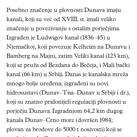
Posebno značenje u plovnosti Dunava imaju
kanali, koji su već od XVIII. st. imali veliko
značenje u povezivanju s ostalim porječjima.
Izgrađen je Ludwigov kanal (1836–45) u
Njemačkoj, koji povezuje Kelheim na Dunavu i
Bamberg na Majni, zatim Veliki kanal (123 km),
koji se pruža od Bezdana do Bečeja, i Mali bački
kanal (66 km) u Srbiji. Danas je kanalska mreža
mnogo bolje uređena; izgrađeni su novi
hidrosustavi (Dunav–Tisa–Dunav u Srbiji i dr.),
koji su znatno pridonijeli regulaciji plovnosti u
porječju Dunava. Izgradnjom 64,2 km dugog
kanala Dunav–Crno more (dovršen 1984;
plovan za brodove do 5000 t nosivosti) koji se