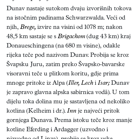
Dunav nastaje sutokom dvaju izvorišnih tokova
na istočnim padinama Schwarzwalda. Veći od
njih,
Brege,
izvire na visini od 1078 m; nakon
48,5 km sastaje se s
Brigachom
(dug 43 km) kraj
Donaueschingena (na 680 m visine), odakle
rijeka teče pod nazivom Dunav. Probija se kroz
Švapsku Juru, zatim preko Švapsko-bavarske
visoravni teče u plitkom koritu, gdje prima
mnoge pritoke iz Alpa (
Iller, Lech
i
Isar;
Dunav
je zapravo glavna alpska sabirnica vodâ). U tom
dijelu toka dolina mu je sastavljena od nekoliko
kotlina (Kelheim i dr.).
Inn
je najveći pritok
gornjega Dunava. Prema istoku teče kroz manje
kotline Eferding i Ardagger (uzvodno i