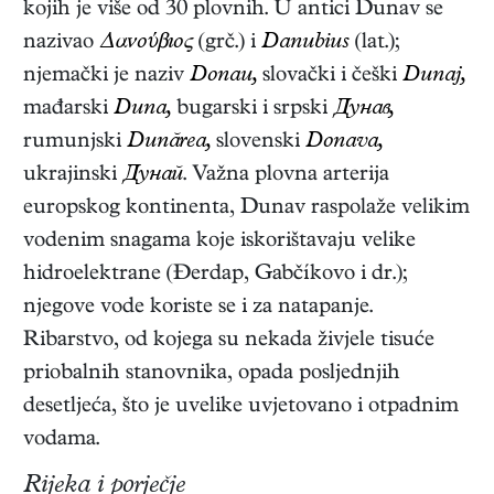
kojih je više od 30 plovnih. U antici Dunav se
nazivao
Δανούβıος
(grč.) i
Danubius
(lat.);
njemački je naziv
Donau,
slovački i češki
Dunaj,
mađarski
Duna,
bugarski i srpski
Дyнав,
rumunjski
Dunărea,
slovenski
Donava,
ukrajinski
Дyнай
. Važna plovna arterija
europskog kontinenta, Dunav raspolaže velikim
vodenim snagama koje iskorištavaju velike
hidroelektrane (Đerdap, Gabčíkovo i dr.);
njegove vode koriste se i za natapanje.
Ribarstvo, od kojega su nekada živjele tisuće
priobalnih stanovnika, opada posljednjih
desetljeća, što je uvelike uvjetovano i otpadnim
vodama.
Rijeka i porječje