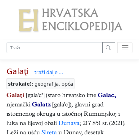
Galaţi
traži dalje ...
struka(e):
geografija, opća
Galaţi
[gala'c’] (staro hrvatsko ime
Galac,
njemački
Galatz
[gala'c]), glavni grad
istoimenog okruga u istočnoj Rumunjskoj i
luka na lijevoj obali
Dunava
; 217 851 st. (2021).
Leži na ušću
Sireta
u Dunav, desetak