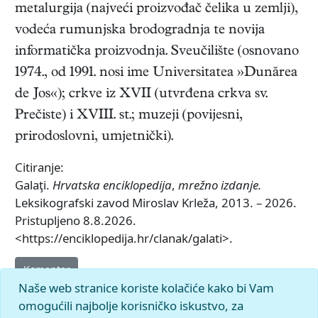
metalurgija (najveći proizvođač čelika u zemlji),
vodeća rumunjska brodogradnja te novija
informatička proizvodnja. Sveučilište (osnovano
1974., od 1991. nosi ime Universitatea »Dunărea
de Jos«); crkve iz XVII (utvrđena crkva sv.
Prečiste) i XVIII. st.; muzeji (povijesni,
prirodoslovni, umjetnički).
Citiranje:
Galaţi.
Hrvatska enciklopedija
,
mrežno izdanje.
Leksikografski zavod Miroslav Krleža, 2013. – 2026.
Pristupljeno 8.8.2026.
<https://enciklopedija.hr/clanak/galati>.
Komentar
Naše web stranice koriste kolačiće kako bi Vam
omogućili najbolje korisničko iskustvo, za