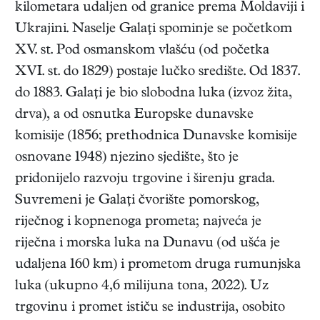
kilometara udaljen od granice prema Moldaviji i
Ukrajini. Naselje Galaţi spominje se početkom
XV. st. Pod osmanskom vlašću (od početka
XVI. st. do 1829) postaje lučko središte. Od 1837.
do 1883. Galaţi je bio slobodna luka (izvoz žita,
drva), a od osnutka Europske dunavske
komisije (1856; prethodnica Dunavske komisije
osnovane 1948) njezino sjedište, što je
pridonijelo razvoju trgovine i širenju grada.
Suvremeni je Galaţi čvorište pomorskog,
riječnog i kopnenoga prometa; najveća je
riječna i morska luka na Dunavu (od ušća je
udaljena 160 km) i prometom druga rumunjska
luka (ukupno 4,6 milijuna tona, 2022). Uz
trgovinu i promet ističu se industrija, osobito