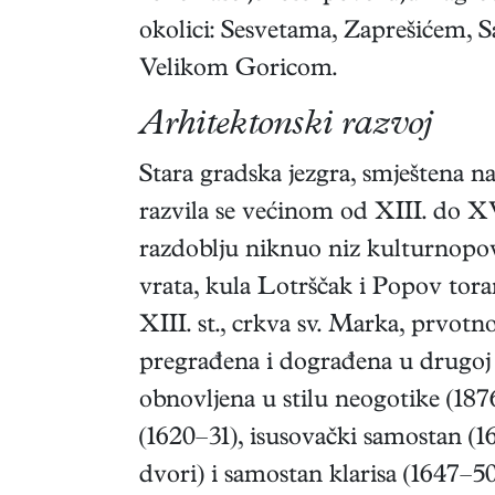
okolici: Sesvetama, Zaprešićem
Velikom Goricom.
Arhitektonski razvoj
Stara gradska jezgra, smještena 
razvila se većinom od XIII. do X
razdoblju niknuo niz kulturnopo
vrata, kula Lotrščak i Popov toran
XIII. st., crkva sv. Marka, prvotn
pregrađena i dograđena u drugoj p
obnovljena u stilu neogotike (187
(1620–31), isusovački samostan (1
dvori) i samostan klarisa (1647–5