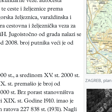
ekundarne veze: autocesta
e ceste i željeznice prema
orska željeznica, varaždinska i
ara cestovna i željeznička veza za
BiH. Jugoistočno od grada nalazi se
 2008. broj putnika veći je od
00 st., a sredinom XV. st. 2000 st.
ZAGREB, plan
X. st. premašio je broj od
 000 st. Brz porast stanovništva
i XIX. st. Godine 1910. imao je
h ratova 227 838 st. (1931). Nagli