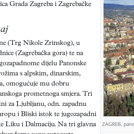
inica Grada Zagreba i Zagrebačke
žaj
ine (Trg Nikole Zrinskog), u
ice (Zagrebačka gora) te na
jugozapadnome dijelu Panonske
rožima s alpskim, dinarskim,
ma, omogućuje mu dobru
ranskoga prometnoga smjera. Tri
ni za Ljubljanu, odn. zapadnu
ropu i Bliski istok te jugozapadni
ZAGREB, pan
te Liku i Dalmaciju. Na tri glavna