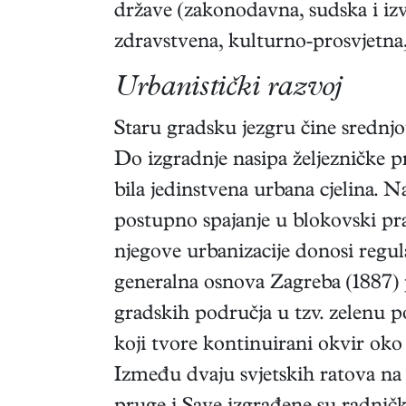
države (zakonodavna, sudska i iz
zdravstvena, kulturno-prosvjetna,
Urbanistički razvoj
Staru gradsku jezgru čine srednjo
Do izgradnje nasipa željezničke p
bila jedinstvena urbana cjelina. N
postupno spajanje u blokovski pra
njegove urbanizacije donosi regul
generalna osnova Zagreba (1887) 
gradskih područja u tzv. zelenu p
koji tvore kontinuirani okvir o
Između dvaju svjetskih ratova na