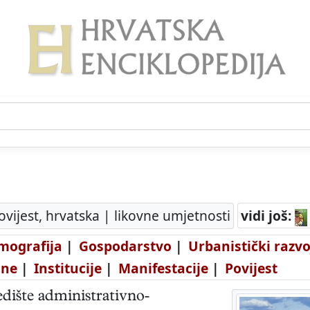
ovijest, hrvatska | likovne umjetnosti
vidi još:
mografija
|
Gospodarstvo
|
Urbanistički razvo
ane
|
Institucije
|
Manifestacije
|
Povijest
edište administrativno-