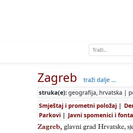
Zagreb
traži dalje ...
struka(e):
geografija, hrvatska | p
Smještaj i prometni položaj
|
De
Parkovi
|
Javni spomenici i font
Zagreb,
glavni grad Hrvatske, sj