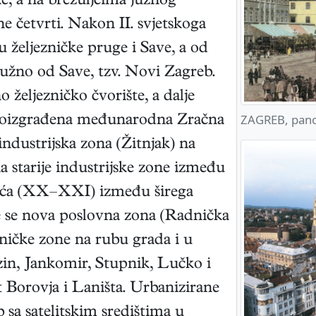
e, a na brežuljcima južnog
e četvrti. Nakon II. svjetskoga
u željezničke pruge i Save, a od
južno od Save, tzv. Novi Zagreb.
 željezničko čvorište, a dalje
ZAGREB, pan
novoizgrađena međunarodna Zračna
dustrijska zona (Žitnjak) na
 starije industrijske zone između
oljeća (XX–XXI) između širega
je se nova poslovna zona (Radnička
ničke zone na rubu grada i u
zin, Jankomir, Stupnik, Lučko i
t Borovja i Laništa. Urbanizirane
 sa satelitskim središtima u