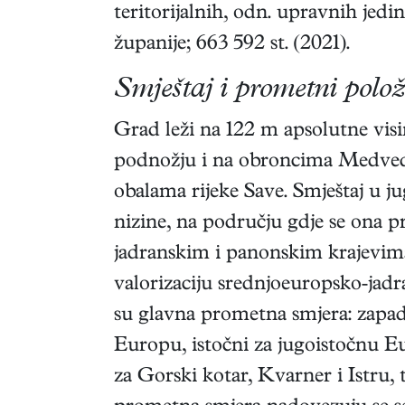
teritorijalnih, odn. upravnih jed
županije; 663 592 st. (2021).
Smještaj i prometni polo
Grad leži na 122 m apsolutne vis
podnožju i na obroncima Medvedn
obalama rijeke Save. Smještaj u 
nizine, na području gdje se ona p
jadranskim i panonskim krajevi
valorizaciju srednjoeuropsko-jad
su glavna prometna smjera: zapad
Europu, istočni za jugoistočnu Eu
za Gorski kotar, Kvarner i Istru, 