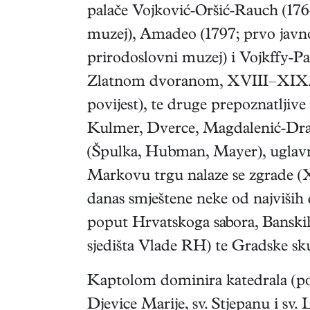
palače Vojković-Oršić-Rauch (176
muzej), Amadeo (1797; prvo javno
prirodoslovni muzej) i Vojkffy-P
Zlatnom dvoranom, XVIII–XIX. st
povijest), te druge prepoznatljive
Kulmer, Dverce, Magdalenić-Drašk
(Špulka, Hubman, Mayer), uglav
Markovu trgu nalaze se zgrade (X
danas smještene neke od najviših d
poput Hrvatskoga sabora, Banski
sjedišta Vlade RH) te Gradske skup
Kaptolom dominira katedrala (p
Djevice Marije, sv. Stjepanu i sv