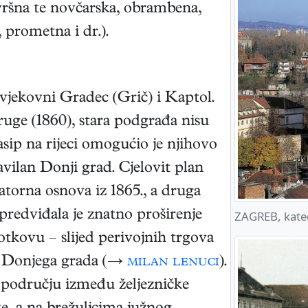
vršna te novčarska, obrambena,
 prometna i dr.).
vjekovni Gradec (Grič) i Kaptol.
ruge (1860), stara podgrađa nisu
asip na rijeci omogućio je njihovo
vilan Donji grad. Cjelovit plan
atorna osnova iz 1865., a druga
predviđala je znatno proširenje
ZAGREB, kate
otkovu – slijed perivojnih trgova
ko Donjega grada (→
milan lenuci
).
 području između željezničke