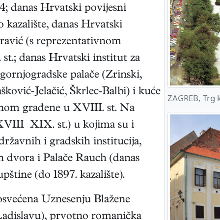
4; danas Hrvatski povijesni
 kazalište, danas Hrvatski
aravić (s reprezentativnom
.; danas Hrvatski institut za
 gornjogradske palače (Zrinski,
ović-Jelačić, Škrlec-Balbi) i kuće
ZAGREB, Trg k
nom građene u XVIII. st. Na
VIII–XIX. st.) u kojima su i
ržavnih i gradskih institucija,
h dvora i Palače Rauch (danas
štine (do 1897. kazalište).
osvećena Uznesenju Blažene
. Ladislavu), prvotno romanička