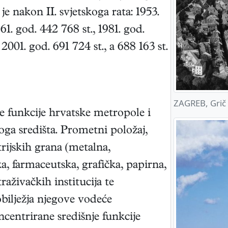
je nakon II. svjetskoga rata: 1953.
61. god. 442 768 st., 1981. god.
 2001. god. 691 724 st., a 688 163 st.
ZAGREB, Grič
e funkcije hrvatske metropole i
ga središta. Prometni položaj,
rijskih grana (metalna,
ka, farmaceutska, grafička, papirna,
raživačkih institucija te
obilježja njegove vodeće
centrirane središnje funkcije