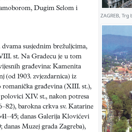
, Samoborom, Dugim Selom i
ZAGREB, Trg b
na dvama susjednim brežuljcima,
VIII. st. Na Gradecu je u tom
vijesnih građevina: Kamenita
j (od 1903. zvjezdarnica) iz
o romanička građevina (XIII. st.),
olovici XIV. st., nakon potresa
6–82), barokna crkva sv. Katarine
641–45; danas Galerija Klovićevi
0; danas Muzej grada Zagreba),