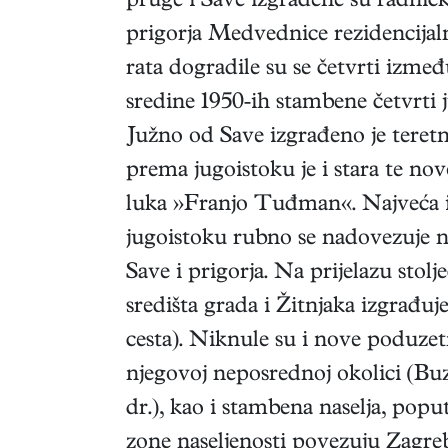
pruge i Save izgrađene su radničk
prigorja Medvednice rezidencijaln
rata dogradile su se četvrti izmeđ
sredine 1950-ih stambene četvrti 
Južno od Save izgrađeno je teretno
prema jugoistoku je i stara te 
luka »Franjo Tuđman«. Najveća in
jugoistoku rubno se nadovezuje na
Save i prigorja. Na prijelazu st
središta grada i Žitnjaka izgrađu
cesta). Niknule su i nove poduzet
njegovoj neposrednoj okolici (Bu
dr.), kao i stambena naselja, popu
zone naseljenosti povezuju Zagreb