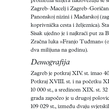
prometna smjera nadovezuju se s
Zagreb–Macelj i Zagreb–Goričan t
Panonskoj nizini i Mađarskoj (zag
koprivnička cesta i željeznica). St
Sisak ujedno je i najkraći put za 
Zračna luka »Franjo Tuđman« (od
dva milijuna na godinu).
Demografija
Zagreb je potkraj XIV. st. imao 40
Potkraj XVIII. st. i na početku XI
10 000 st., a sredinom XIX. st. 32
grada započeo je u drugoj polovic
109 029 st., između dvaju svjetski