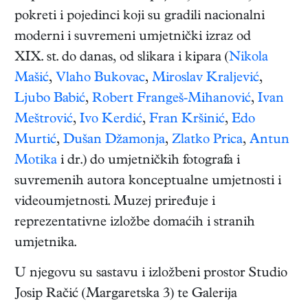
pokreti i pojedinci koji su gradili nacionalni
moderni i suvremeni umjetnički izraz od
XIX. st. do danas, od slikara i kipara (
Nikola
Mašić
,
Vlaho Bukovac
,
Miroslav Kraljević
,
Ljubo Babić
,
Robert Frangeš-Mihanović
,
Ivan
Meštrović
,
Ivo Kerdić
,
Fran Kršinić
,
Edo
Murtić
,
Dušan Džamonja
,
Zlatko Prica
,
Antun
Motika
i dr.) do umjetničkih fotografa i
suvremenih autora konceptualne umjetnosti i
videoumjetnosti. Muzej priređuje i
reprezentativne izložbe domaćih i stranih
umjetnika.
U njegovu su sastavu i izložbeni prostor Studio
Josip Račić (Margaretska 3) te Galerija