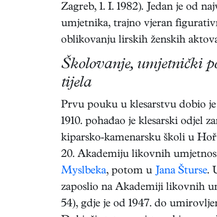
Zagreb
,
1. I. 1982
). Jedan je od na
umjetnika, trajno vjeran figurat
oblikovanju lirskih ženskih aktova
Školovanje, umjetnički p
tijela
Prvu pouku u klesarstvu dobio je
1910. pohađao je klesarski odjel z
kiparsko-kamenarsku školi u Hoř
20. Akademiju likovnih umjetnost
Myslbeka
, potom u
Jana Šturse
. 
zaposlio na Akademiji likovnih um
54), gdje je od 1947. do umirovljen