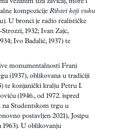
a vezanim uza zavičaj, more i
onalne kompozicije
Ribari koji vuku
. U bronci je radio realističke
trozzi, 1932; Ivan Zajc,
34; Ivo Badalić, 1937) te
jive monumentalnosti Frani
 (1937), oblikovana u tradiciji
te konjanički kralju Petru I.
oviću (1946., od 1972. ispred
6. na Studentskom trgu u
onovno postavljen 2021), Josipu
a 1963). U oblikovanju