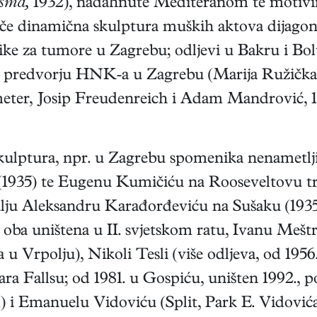
esma,
1932), nadahnute Mediteranom te motivim
stiče dinamična skulptura muških aktova dijag
ike za tumore u Zagrebu; odljevi u Bakru i Bolu)
 predvorju HNK-a u Zagrebu (Marija Ružička-S
meter, Josip Freudenreich i Adam Mandrović, 19
skulptura, npr. u Zagrebu spomenika nenametl
935) te Eugenu Kumičiću na Rooseveltovu trgu
alju Aleksandru Karađorđeviću na Sušaku (1935) 
oba uništena u II. svjetskom ratu, Ivanu Meštr
u Vrpolju), Nikoli Tesli (više odljeva, od 195
a Fallsu; od 1981. u Gospiću, uništen 1992., p
1) i Emanuelu Vidoviću (Split, Park E. Vidović