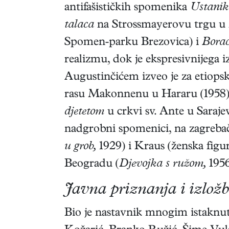
antifašističkih spomenika
Ustanik
talaca
na Strossmayerovu trgu u Za
Spomen-parku Brezovica) i
Borac
realizmu, dok je ekspresivnijeg
Augustinčićem izveo je za etiop
rasu Makonnenu u Hararu (1958).
djetetom
u crkvi sv. Ante u Saraj
nadgrobni spomenici, na zagrebač
u grob,
1929) i Kraus (ženska figur
Beogradu (
Djevojka s ružom,
1956
Javna priznanja i izložb
Bio je nastavnik mnogim istaknut