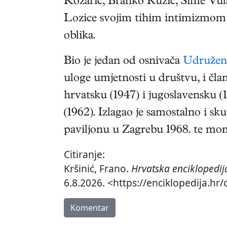
Kožarić, Branko Ružić, Šime Vula
Lozice svojim tihim intimizmom i
oblika.
Bio je jedan od osnivača
Udruženj
uloge umjetnosti u društvu, i čla
hrvatsku (1947) i jugoslavensku 
(1962). Izlagao je samostalno i 
paviljonu u Zagrebu 1968. te mon
Citiranje:
Kršinić, Frano.
Hrvatska enciklopedij
6.8.2026. <https://enciklopedija.hr
Komentar