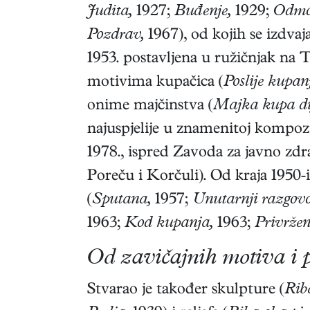
Judita,
1927;
Buđenje,
1929;
Odmo
Pozdrav,
1967), od kojih se izdvaj
1953. postavljena u ružičnjak na 
motivima kupačica (
Poslije kupan
onime majčinstva (
Majka kupa dij
najuspjelije u znamenitoj kompozi
1978., ispred Zavoda za javno zd
Poreču i Korčuli). Od kraja 1950-
(
Sputana,
1957;
Unutarnji razgovo
1963;
Kod kupanja,
1963;
Privržen
Od zavičajnih motiva i 
Stvarao je također skulpture (
Rib