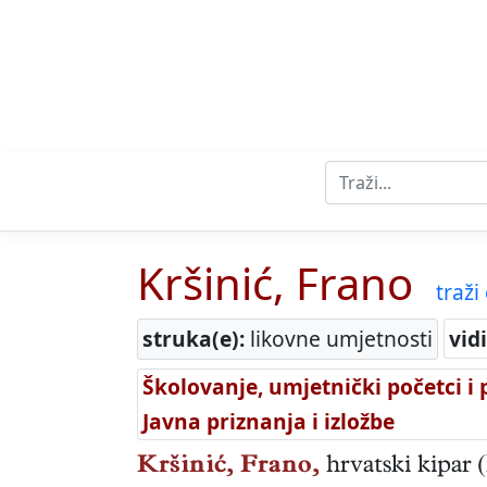
Kršinić, Frano
traži 
struka(e):
likovne umjetnosti
vidi
Školovanje, umjetnički početci i 
Javna priznanja i izložbe
Kršinić, Frano,
hrvatski
kipar
(