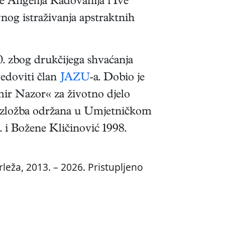
e Angelija Radovanija i Ive
nog istraživanja apstraktnih
30. zbog drukčijega shvaćanja
redoviti član
JAZU
-a. Dobio je
mir Nazor« za životno djelo
a izložba održana u Umjetničkom
 i Božene Kličinović 1998.
leža, 2013. – 2026. Pristupljeno