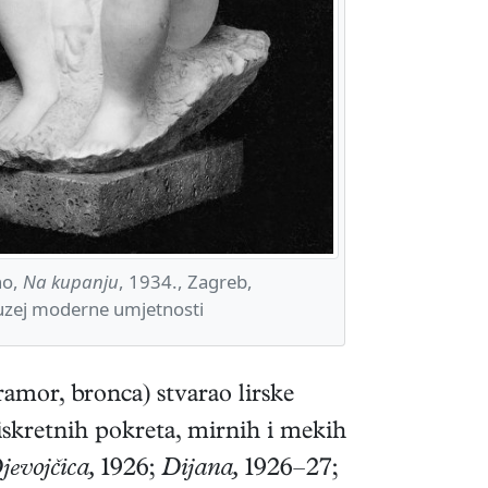
no,
Na kupanju
, 1934., Zagreb,
uzej moderne umjetnosti
amor, bronca) stvarao lirske
diskretnih pokreta, mirnih i mekih
jevojčica,
1926;
Dijana,
1926–27;