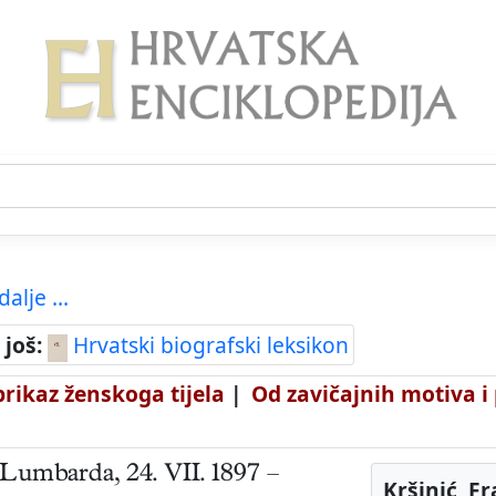
dalje ...
 još:
Hrvatski biografski leksikon
prikaz ženskoga tijela
|
Od zavičajnih motiva i
Lumbarda
,
24. VII. 1897
–
Kršinić, F