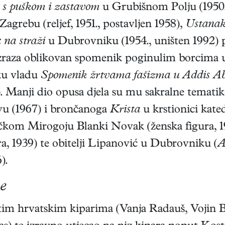
 s puškom i zastavom
u Grubišnom Polju (1950.
grebu (reljef, 1951., postavljen 1958),
Ustanak
 na straži
u Dubrovniku (1954., uništen 1992) pr
a izraza oblikovan spomenik poginulim borcima
sku vladu
Spomenik žrtvama fašizma u Addis Ab
 Manji dio opusa djela su mu sakralne temat
evu (1967) i brončanoga
Krista
u krstionici kated
kom Mirogoju Blanki Novak (ženska figura, 193
a, 1939) te obitelji Lipanović u Dubrovniku (
A
).
e
im hrvatskim kiparima (Vanja Radauš, Vojin B