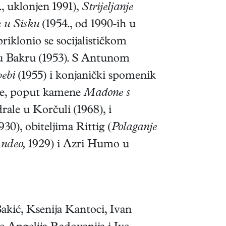
, uklonjen 1991),
Strijeljanje
 u Sisku
(1954., od 1990-ih u
iklonio se socijalističkom
 u Bakru (1953). S Antunom
ebi
(1955) i konjanički spomenik
ike, poput kamene
Madone s
rale u Korčuli (1968), i
0), obiteljima Rittig (
Polaganje
nđeo,
1929) i Azri Humo u
akić, Ksenija Kantoci, Ivan