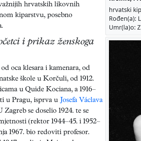
jvažnijih hrvatskih likovnih
hrvatski ki
ivnom kiparstvu, posebno
Rođen(a): L
.
Umr(la)o: Z
očetci i prikaz ženskoga
 od oca klesara i kamenara, od
anatske škole u Korčuli, od 1912.
icama u Quide Kociana, a 1916–
i u Pragu, isprva u
Josefa Václava
U Zagreb se doselio 1924. te se
jetnosti (rektor 1944–45. i 1952–
ja 1967. bio redoviti profesor.