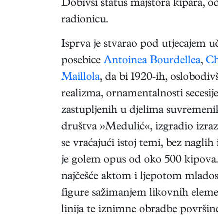
Dobivši status majstora kipara, o
radionicu.
Isprva je stvarao pod utjecajem uč
posebice
Antoinea Bourdellea
,
Ch
Maillola
, da bi 1920-ih, oslobodiv
realizma, ornamentalnosti secesi
zastupljenih u djelima suvremeni
društva »Medulić«, izgradio izra
se vraćajući istoj temi, bez naglih
je golem opus od oko 500 kipova
najčešće aktom i ljepotom mladost
figure sažimanjem likovnih elemen
linija te iznimne obradbe površine