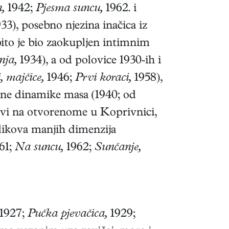
,
1942;
Pjesma suncu,
1962. i
33), posebno njezina inačica iz
bito je bio zaokupljen intimnim
nja,
1934), a od polovice 1930-ih i
i, majčice,
1946;
Prvi koraci,
1958),
rane dinamike masa (1940; od
evi na otvorenome u Koprivnici,
 likova manjih dimenzija
61;
Na suncu,
1962;
Sunčanje,
1927;
Pučka pjevačica,
1929;