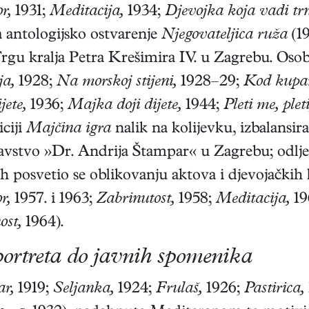
r,
1931;
Meditacija,
1934;
Djevojka koja vadi trn
a antologijsko ostvarenje
Njegovateljica ruža
(19
Trgu kralja Petra Krešimira IV. u Zagrebu. Oso
ja,
1928;
Na morskoj stijeni,
1928–29;
Kod kupa
ete,
1936;
Majka doji dijete,
1944;
Pleti me, plet
ciji
Majčina igra
nalik na kolijevku, izbalansi
ravstvo »Dr. Andrija Štampar« u Zagrebu; odlj
ih posvetio se oblikovanju aktova i djevojačkih
r,
1957. i 1963;
Zabrinutost,
1958;
Meditacija,
19
ost,
1964).
portreta do javnih spomenika
ar,
1919;
Seljanka,
1924;
Frulaš,
1926;
Pastirica,