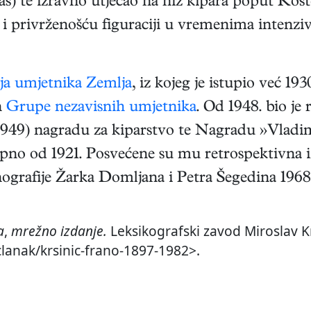
s) te izravno utjecao na niz kipara poput Kost
 privrženošću figuraciji u vremenima intenziv
a umjetnika Zemlja
, iz kojeg je istupio već 19
n
Grupe nezavisnih umjetnika
. Od 1948. bio je 
(1949) nagradu za kiparstvo te Nagradu »Vladi
skupno od 1921. Posvećene su mu retrospektivn
ografije Žarka Domljana i Petra Šegedina 1968.
a
,
mrežno izdanje.
Leksikografski zavod Miroslav Kr
/clanak/krsinic-frano-1897-1982>.