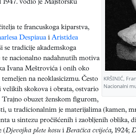
d 1947. vodio je Majstorsku
itelja te francuskoga kiparstva,
arlesa Despiaua
i
Aristidea
ši se tradicije akademskoga
je te nacionalno nadahnutih motiva
ka Ivana Meštrovića i onih oko
KRŠINIĆ, Fra
z temeljen na neoklasicizmu. Često
Nacionalni m
 i velikih skokova i obrata, ostvario
. Trajno obuzet ženskom figurom,
i, u tradicionalnim je materijalima (kamen, mr
ta u sintezu pročišćenih i zaobljenih oblika, 
 (
Djevojka plete kosu
i
Beračica cvijeća,
1924;
D