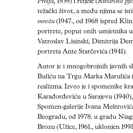
Prelja,
1939) i reljefe (
Ribarska pj
težački život, a među njima se i
mrežu
(1947., od 1968 ispred Klin
portrete, poput onih umjetnika u
Vatroslav Lisinski, Dimitrija De
portreta Ante Starčevića (1941).
Autor je i mnogobrojnih javnih 
Buliću na Trgu Marka Marulića (1
realizma. Izveo je i spomenike kr
Karađorđeviću u Sarajevu (1940), 
Spomen-galerije Ivana Meštrovića 
Beogradu, od 1978. u gradu Niagar
Brozu (Užice, 1961., uklonjen 199