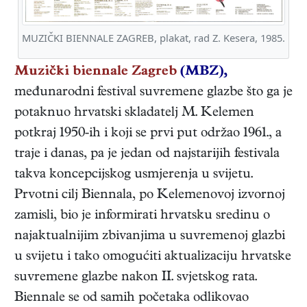
MUZIČKI BIENNALE ZAGREB, plakat, rad Z. Kesera, 1985.
Muzički biennale Zagreb
(MBZ),
međunarodni festival suvremene glazbe što ga je
potaknuo hrvatski skladatelj M. Kelemen
potkraj 1950-ih i koji se prvi put održao 1961., a
traje i danas, pa je jedan od najstarijih festivala
takva koncepcijskog usmjerenja u svijetu.
Prvotni cilj Biennala, po Kelemenovoj izvornoj
zamisli, bio je informirati hrvatsku sredinu o
najaktualnijim zbivanjima u suvremenoj glazbi
u svijetu i tako omogućiti aktualizaciju hrvatske
suvremene glazbe nakon II. svjetskog rata.
Biennale se od samih početaka odlikovao