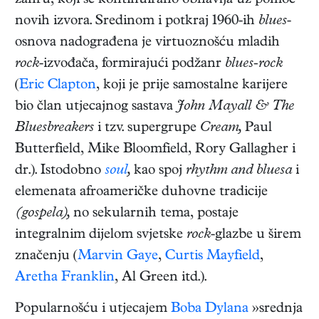
žanru, koji se kontinuirano obnavlja uz pomoć
novih izvora. Sredinom i potkraj 1960-ih
blues
-
osnova nadograđena je virtuoznošću mladih
rock
-izvođača, formirajući podžanr
blues-rock
(
Eric Clapton
, koji je prije samostalne karijere
bio član utjecajnog sastava
John Mayall & The
Bluesbreakers
i tzv. supergrupe
Cream,
Paul
Butterfield, Mike Bloomfield, Rory Gallagher i
dr.). Istodobno
soul
,
kao spoj
rhythm and bluesa
i
elemenata afroameričke duhovne tradicije
(gospela),
no sekularnih tema, postaje
integralnim dijelom svjetske
rock
-glazbe u širem
značenju (
Marvin Gaye
,
Curtis Mayfield
,
Aretha Franklin
, Al Green itd.).
Popularnošću i utjecajem
Boba Dylana
»srednja