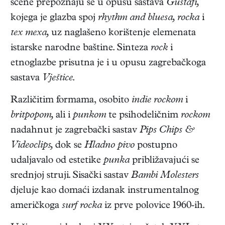
scene prepoznaju se u opusu sastava
Gustafi,
kojega je glazba spoj
rhythm and bluesa, rocka
i
tex mexa,
uz naglašeno korištenje elemenata
istarske narodne baštine. Sinteza
rock
i
etnoglazbe prisutna je i u opusu zagrebačkoga
sastava
Vještice
.
Različitim formama, osobito
indie
rockom
i
britpopom,
ali i
punkom
te psihodeličnim
rockom
nadahnut je zagrebački sastav
Pips Chips &
Videoclips,
dok se
Hladno pivo
postupno
udaljavalo od estetike
punka
približavajući se
srednjoj struji. Sisački sastav
Bambi Molesters
djeluje kao domaći izdanak instrumentalnog
američkoga
surf rocka
iz prve polovice 1960-ih.