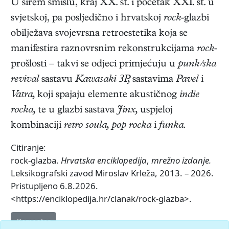
U širem smislu, kraj XX. st. i početak XXI. st. u
svjetskoj, pa posljedično i hrvatskoj
rock
-glazbi
obilježava svojevrsna retroestetika koja se
manifestira raznovrsnim rekonstrukcijama
rock
-
prošlosti – takvi se odjeci primjećuju u
punk/ska
revival
sastavu
Kawasaki 3P,
sastavima
Pavel
i
Vatra,
koji spajaju elemente akustičnog
indie
rocka,
te u glazbi sastava
Jinx,
uspjeloj
kombinaciji
retro soula, pop rocka
i
funka
.
Citiranje:
rock-glazba.
Hrvatska enciklopedija
,
mrežno izdanje.
Leksikografski zavod Miroslav Krleža, 2013. – 2026.
Pristupljeno 6.8.2026.
<https://enciklopedija.hr/clanak/rock-glazba>.
Komentar