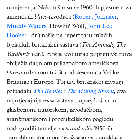
usmjerenja. Nakon što su se 1960-ih pjesme niza
američkih
blues
-izvođača (
Robert Johnson
,
Muddy Waters
, Howlin’ Wolf,
John Lee
Hooker
i dr.) našle na repertoaru mladih
bjelačkih britanskih sastava (
The Animals, The
Yardbirds
i dr.),
rock
je evoluirao poprimivši nova
obilježja daljnjom prilagodbom američkoga
bluesa
urbanom tržištu adolescenata Velike
Britanije i Europe. Toj tzv. britanskoj invaziji
pripadaju
The Beatles
i
The Rolling Stones
,
dva
najutjecajnija
rock
-sastava uopće, koji su u
glazbenom, autorskom, izvođačkom,
aranžmanskom i produkcijskom pogledu
nadogradili temelje
rock and rolla
1950-ih i
osmislili prototip pop/
rock
-sastava koji sklada,