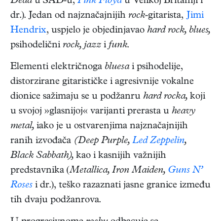
Dead
u SAD-u,
Pink Floyd
u Velikoj Britaniji i
dr.). Jedan od najznačajnijih
rock
-gitarista,
Jimi
Hendrix
, uspjelo je objedinjavao
hard rock, blues,
psihodelični
rock, jazz
i
funk
.
Elementi električnoga
bluesa
i psihodelije,
distorzirane gitarističke i agresivnije vokalne
dionice sažimaju se u podžanru
hard rocka,
koji
u svojoj »glasnijoj« varijanti prerasta u
heavy
metal,
iako je u ostvarenjima najznačajnijih
ranih izvođača
(Deep Purple,
Led Zeppelin
,
Black Sabbath),
kao i kasnijih važnijih
predstavnika (
Metallica, Iron Maiden,
Guns N’
Roses
i dr.), teško razaznati jasne granice između
tih dvaju podžanrova.