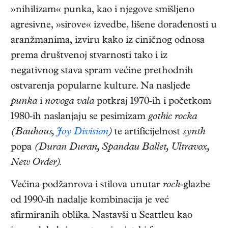
»nihilizam« punka, kao i njegove smišljeno
agresivne, »sirove« izvedbe, lišene dorađenosti u
aranžmanima, izviru kako iz ciničnog odnosa
prema društvenoj stvarnosti tako i iz
negativnog stava spram većine prethodnih
ostvarenja popularne kulture. Na nasljeđe
punka
i
novoga vala
potkraj 1970-ih i početkom
1980-ih naslanjaju se pesimizam
gothic rocka
(Bauhaus,
Joy Division
)
te artificijelnost
synth
popa
(Duran Duran, Spandau Ballet, Ultravox,
New Order).
Većina podžanrova i stilova unutar
rock
-glazbe
od 1990-ih nadalje kombinacija je već
afirmiranih oblika. Nastavši u Seattleu kao