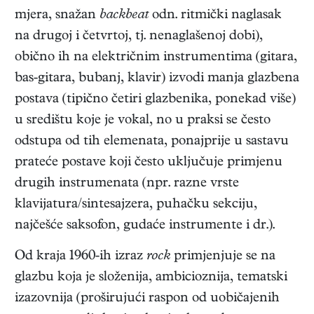
mjera, snažan
backbeat
odn. ritmički naglasak
na drugoj i četvrtoj, tj. nenaglašenoj dobi),
obično ih na električnim instrumentima (gitara,
bas-gitara, bubanj, klavir) izvodi manja glazbena
postava (tipično četiri glazbenika, ponekad više)
u središtu koje je vokal, no u praksi se često
odstupa od tih elemenata, ponajprije u sastavu
prateće postave koji često uključuje primjenu
drugih instrumenata (npr. razne vrste
klavijatura/sintesajzera, puhačku sekciju,
najčešće saksofon, gudaće instrumente i dr.).
Od kraja 1960-ih izraz
rock
primjenjuje se na
glazbu koja je složenija, ambicioznija, tematski
izazovnija (proširujući raspon od uobičajenih