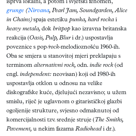
isprva lokalni, a potom i svjetski fenomen,
grunge
(
Nirvana
, Pearl Jam, Soundgarden, Alice
in Chains)
spaja estetiku
punka, hard rocka
i
heavy metala,
dok
britpop
kao izravna britanska
reakcija (
Oasis, Pulp, Blur
i dr.) uspostavlja
poveznice s pop
/rock
-melodioznošću 1960-ih.
Oba se smjera u stanovitoj mjeri preklapaju s
terminom
alternativni rock,
odn.
indie rock
(od
engl.
independent:
neovisan) koji od 1980-ih
uspostavlja otklon u odnosu na velike
diskografske kuće, djelujući nezavisno; u užem
smislu, riječ je uglavnom o gitarističkoj glazbi
ogoljenije strukture, svjesno odmaknutoj od
komercijalnosti tzv. srednje struje (
The Smiths,
Pavement,
u nekim fazama
Radiohead
i dr.).