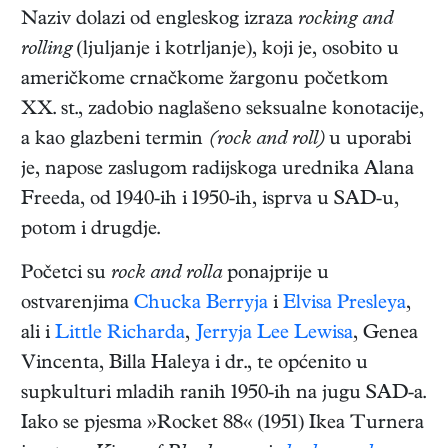
Naziv dolazi od engleskog izraza
rocking and
rolling
(ljuljanje i kotrljanje), koji je, osobito u
američkome crnačkome žargonu početkom
XX. st., zadobio naglašeno seksualne konotacije,
a kao glazbeni termin
(rock and roll)
u uporabi
je, napose zaslugom radijskoga urednika Alana
Freeda, od 1940-ih i 1950-ih, isprva u SAD-u,
potom i drugdje.
Početci su
rock and rolla
ponajprije u
ostvarenjima
Chucka Berryja
i
Elvisa Presleya
,
ali i
Little Richarda
,
Jerryja Lee Lewisa
, Genea
Vincenta, Billa Haleya i dr., te općenito u
supkulturi mladih ranih 1950-ih na jugu SAD-a.
Iako se pjesma »Rocket 88« (1951) Ikea Turnera