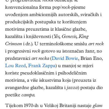
U progresivnome
rocku
odbacuje se
konvencionalna forma pop/
rock
-pjesme
uvođenjem ambicioznijih autorskih, sviračkih i
produkcijskih postupaka te korištenjem
motivima preuzetima iz klasične glazbe,
kazališta i književnosti (
Yes, Genesis, King
Crimson
i dr.). U terminološkome smislu
art rock
i progresivni
rock
gotovo su istoznačan žanr, no
predstavnici
art rocka
(
David Bowie
, Brian Eno,
Lou Reed
,
Frank Zappa
) u manjoj se mjeri
koriste pseudoklasičnim i psihodeličnim
motivima, a više iskustvima koja (preuzeta iz
avangardne glazbe, kazališta i
jazza
) postaju dio
poetike
campa
.
Tijekom 1970-ih u Velikoj Britaniji nastaje
glam