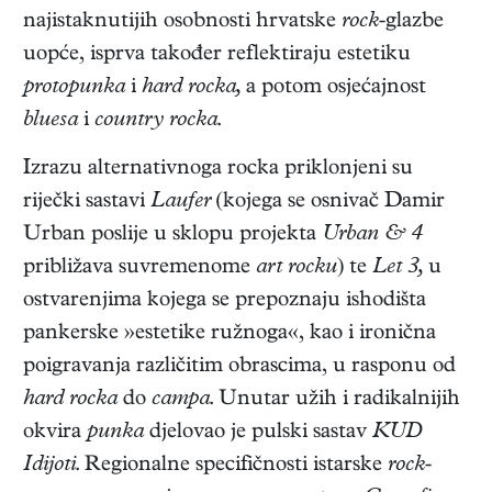
najistaknutijih osobnosti hrvatske
rock
-glazbe
uopće, isprva također reflektiraju estetiku
protopunka
i
hard rocka,
a potom osjećajnost
bluesa
i
country rocka
.
Izrazu alternativnoga rocka priklonjeni su
riječki sastavi
Laufer
(kojega se osnivač Damir
Urban poslije u sklopu projekta
Urban & 4
približava suvremenome
art rocku
) te
Let 3,
u
ostvarenjima kojega se prepoznaju ishodišta
pankerske »estetike ružnoga«, kao i ironična
poigravanja različitim obrascima, u rasponu od
hard rocka
do
campa
. Unutar užih i radikalnijih
okvira
punka
djelovao je pulski sastav
KUD
Idijoti
. Regionalne specifičnosti istarske
rock
-