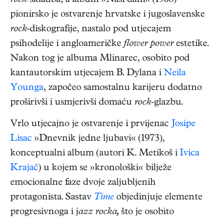
rock
-skladba, a album »Naši dani« (1968)
pionirsko je ostvarenje hrvatske i jugoslavenske
rock
-diskografije, nastalo pod utjecajem
psihodelije i angloameričke
flower power
estetike.
Nakon tog je albuma Mlinarec, osobito pod
kantautorskim utjecajem B. Dylana i
Neila
Younga
, započeo samostalnu karijeru dodatno
proširivši i usmjerivši domaću
rock
-glazbu.
Vrlo utjecajno je ostvarenje i prvijenac
Josipe
Lisac
»Dnevnik jedne ljubavi« (1973),
konceptualni album (autori K. Metikoš i
Ivica
Krajač
) u kojem se »kronološki« bilježe
emocionalne faze dvoje zaljubljenih
protagonista. Sastav
Time
objedinjuje elemente
progresivnoga i j
azz rocka,
što je osobito