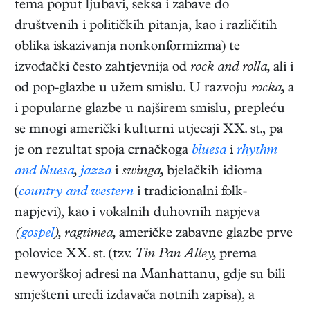
tema poput ljubavi, seksa i zabave do
društvenih i političkih pitanja, kao i različitih
oblika iskazivanja nonkonformizma) te
izvođački često zahtjevnija od
rock and rolla,
ali i
od pop-glazbe u užem smislu. U razvoju
rocka,
a
i popularne glazbe u najširem smislu, prepleću
se mnogi američki kulturni utjecaji XX. st., pa
je on rezultat spoja crnačkoga
bluesa
i
rhythm
and bluesa
,
jazza
i
swinga,
bjelačkih idioma
(
country and western
i tradicionalni folk-
napjevi), kao i vokalnih duhovnih napjeva
(
gospel
), ragtimea,
američke zabavne glazbe prve
polovice XX. st. (tzv.
Tin Pan Alley,
prema
newyorškoj adresi na Manhattanu, gdje su bili
smješteni uredi izdavača notnih zapisa), a