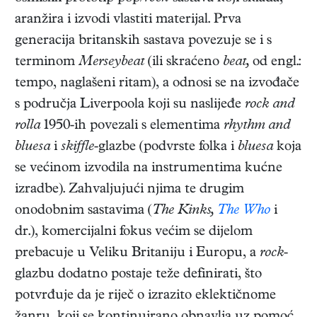
aranžira i izvodi vlastiti materijal. Prva
generacija britanskih sastava povezuje se i s
terminom
Merseybeat
(ili skraćeno
beat,
od engl.:
tempo, naglašeni ritam), a odnosi se na izvođače
s područja Liverpoola koji su naslijeđe
rock and
rolla
1950-ih povezali s elementima
rhythm and
bluesa
i
skiffle
-glazbe (podvrste folka i
bluesa
koja
se većinom izvodila na instrumentima kućne
izradbe). Zahvaljujući njima te drugim
onodobnim sastavima (
The Kinks,
The Who
i
dr.), komercijalni fokus većim se dijelom
prebacuje u Veliku Britaniju i Europu, a
rock
-
glazbu dodatno postaje teže definirati, što
potvrđuje da je riječ o izrazito eklektičnome