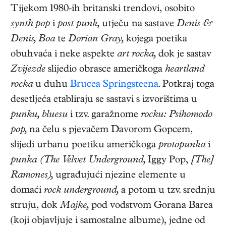
Tijekom 1980-ih britanski trendovi, osobito
synth pop
i
post punk,
utječu na sastave
Denis &
Denis, Boa
te
Dorian Gray,
kojega poetika
obuhvaća i neke aspekte
art rocka,
dok je sastav
Zvijezde
slijedio obrasce američkoga
heartland
rocka
u duhu
Brucea Springsteena
. Potkraj toga
desetljeća etabliraju se sastavi s izvorištima u
punku, bluesu
i tzv. garažnome
rocku: Psihomodo
pop,
na čelu s pjevačem Davorom Gopcem,
slijedi urbanu poetiku američkoga
protopunka
i
punka
(The Velvet Underground,
Iggy Pop,
[The]
Ramones),
ugrađujući njezine elemente u
domaći
rock underground,
a potom u tzv. srednju
struju, dok
Majke,
pod vodstvom Gorana Barea
(koji objavljuje i samostalne albume), jedne od