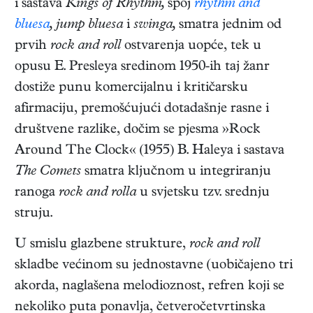
i sastava
Kings of Rhythm,
spoj
rhythm and
bluesa
, jump bluesa
i
swinga,
smatra jednim od
prvih
rock and roll
ostvarenja uopće, tek u
opusu E. Presleya sredinom 1950-ih taj žanr
dostiže punu komercijalnu i kritičarsku
afirmaciju, premošćujući dotadašnje rasne i
društvene razlike, dočim se pjesma »Rock
Around The Clock« (1955) B. Haleya i sastava
The Comets
smatra ključnom u integriranju
ranoga
rock and rolla
u svjetsku tzv. srednju
struju.
U smislu glazbene strukture,
rock and roll
skladbe većinom su jednostavne (uobičajeno tri
akorda, naglašena melodioznost, refren koji se
nekoliko puta ponavlja, četveročetvrtinska