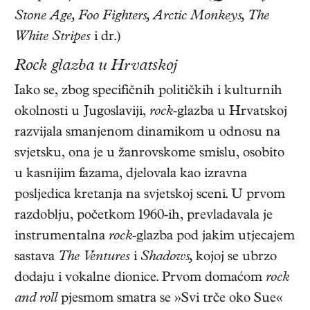
Stone Age, Foo Fighters, Arctic Monkeys, The
White Stripes
i dr.)
Rock glazba u Hrvatskoj
Iako se, zbog specifičnih političkih i kulturnih
okolnosti u Jugoslaviji,
rock
-glazba u Hrvatskoj
razvijala smanjenom dinamikom u odnosu na
svjetsku, ona je u žanrovskome smislu, osobito
u kasnijim fazama, djelovala kao izravna
posljedica kretanja na svjetskoj sceni. U prvom
razdoblju, početkom 1960-ih, prevladavala je
instrumentalna
rock
-glazba pod jakim utjecajem
sastava
The Ventures
i
Shadows,
kojoj se ubrzo
dodaju i vokalne dionice. Prvom domaćom
rock
and roll
pjesmom smatra se »Svi trče oko Sue«