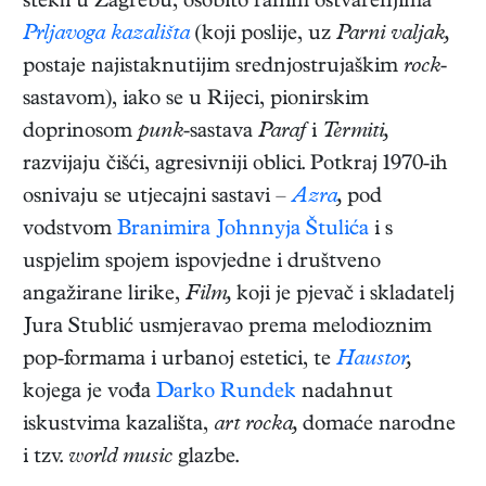
stekli u Zagrebu, osobito ranim ostvarenjima
Prljavoga kazališta
(koji poslije, uz
Parni valjak,
postaje najistaknutijim srednjostrujaškim
rock
-
sastavom), iako se u Rijeci, pionirskim
doprinosom
punk
-sastava
Paraf
i
Termiti,
razvijaju čišći, agresivniji oblici. Potkraj 1970-ih
osnivaju se utjecajni sastavi –
Azra
,
pod
vodstvom
Branimira Johnnyja Štulića
i s
uspjelim spojem ispovjedne i društveno
angažirane lirike,
Film,
koji je pjevač i skladatelj
Jura Stublić usmjeravao prema melodioznim
pop-formama i urbanoj estetici, te
Haustor
,
kojega je vođa
Darko Rundek
nadahnut
iskustvima kazališta,
art rocka,
domaće narodne
i tzv.
world music
glazbe.