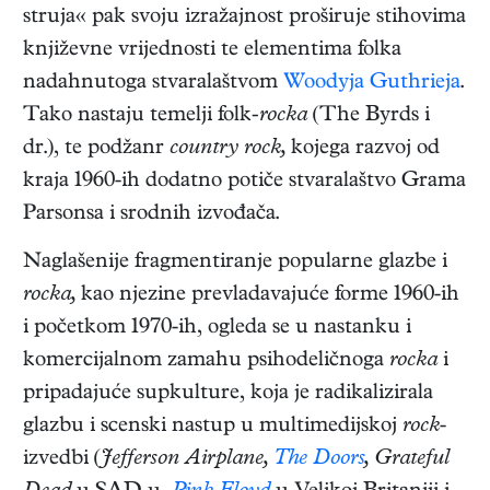
struja« pak svoju izražajnost proširuje stihovima
književne vrijednosti te elementima folka
nadahnutoga stvaralaštvom
Woodyja Guthrieja
.
Tako nastaju temelji folk
-rocka
(The Byrds i
dr.), te podžanr
country rock,
kojega razvoj od
kraja 1960-ih dodatno potiče stvaralaštvo Grama
Parsonsa i srodnih izvođača.
Naglašenije fragmentiranje popularne glazbe i
rocka,
kao njezine prevladavajuće forme 1960-ih
i početkom 1970-ih, ogleda se u nastanku i
komercijalnom zamahu psihodeličnoga
rocka
i
pripadajuće supkulture, koja je radikalizirala
glazbu i scenski nastup u multimedijskoj
rock
-
izvedbi (
Jefferson Airplane,
The Doors
, Grateful