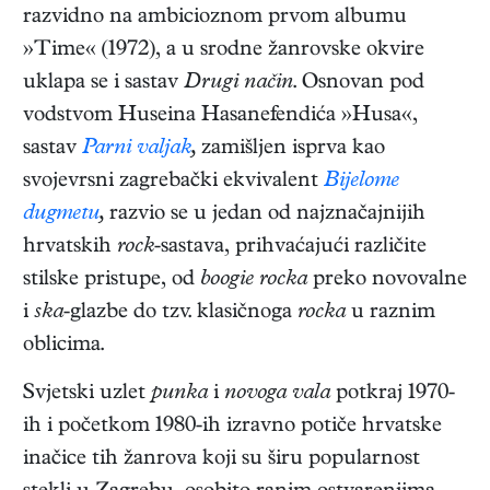
razvidno na ambicioznom prvom albumu
»Time« (1972), a u srodne žanrovske okvire
uklapa se i sastav
Drugi način
. Osnovan pod
vodstvom Huseina Hasanefendića »Husa«,
sastav
Parni valjak
,
zamišljen isprva kao
svojevrsni zagrebački ekvivalent
Bijelome
dugmetu
,
razvio se u jedan od najznačajnijih
hrvatskih
rock
-sastava, prihvaćajući različite
stilske pristupe, od
boogie rocka
preko novovalne
i
ska
-glazbe do tzv. klasičnoga
rocka
u raznim
oblicima.
Svjetski uzlet
punka
i
novoga vala
potkraj 1970-
ih i početkom 1980-ih izravno potiče hrvatske
inačice tih žanrova koji su širu popularnost