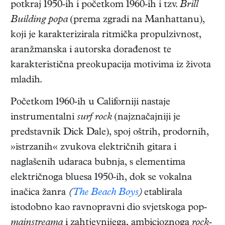
potkraj 1950-ih i početkom 1960-ih i tzv.
Brill
Building popa
(prema zgradi na Manhattanu),
koji je karakterizirala ritmička propulzivnost,
aranžmanska i autorska dorađenost te
karakteristična preokupacija motivima iz života
mladih.
Početkom 1960-ih u Californiji nastaje
instrumentalni
surf rock
(najznačajniji je
predstavnik Dick Dale), spoj oštrih, prodornih,
»istrzanih« zvukova električnih gitara i
naglašenih udaraca bubnja, s elementima
električnoga bluesa 1950-ih, dok se vokalna
inačica žanra
(
The Beach Boys
)
etablirala
istodobno kao ravnopravni dio svjetskoga pop-
mainstreama
i zahtjevnijega, ambicioznoga
rock
-