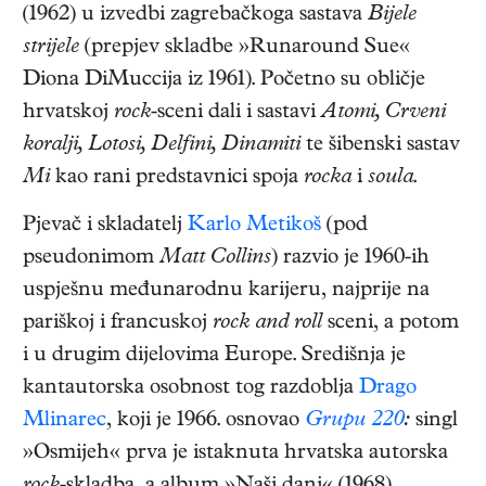
(1962) u izvedbi zagrebačkoga sastava
Bijele
strijele
(prepjev skladbe »Runaround Sue«
Diona DiMuccija iz 1961). Početno su obličje
hrvatskoj
rock
-sceni dali i sastavi
Atomi, Crveni
koralji, Lotosi, Delfini, Dinamiti
te šibenski sastav
Mi
kao rani predstavnici spoja
rocka
i
soula
.
Pjevač i skladatelj
Karlo Metikoš
(pod
pseudonimom
Matt Collins
) razvio je 1960-ih
uspješnu međunarodnu karijeru, najprije na
pariškoj i francuskoj
rock and roll
sceni, a potom
i u drugim dijelovima Europe. Središnja je
kantautorska osobnost tog razdoblja
Drago
Mlinarec
, koji je 1966. osnovao
Grupu 220
:
singl
»Osmijeh« prva je istaknuta hrvatska autorska