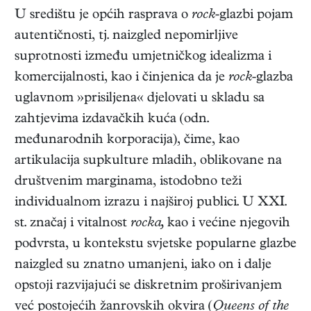
U središtu je općih rasprava o
rock
-glazbi pojam
autentičnosti, tj. naizgled nepomirljive
suprotnosti između umjetničkog idealizma i
komercijalnosti, kao i činjenica da je
rock
-glazba
uglavnom »prisiljena« djelovati u skladu sa
zahtjevima izdavačkih kuća (odn.
međunarodnih korporacija), čime, kao
artikulacija supkulture mladih, oblikovane na
društvenim marginama, istodobno teži
individualnom izrazu i najširoj publici. U XXI.
st. značaj i vitalnost
rocka,
kao i većine njegovih
podvrsta, u kontekstu svjetske popularne glazbe
naizgled su znatno umanjeni, iako on i dalje
opstoji razvijajući se diskretnim proširivanjem
već postojećih žanrovskih okvira (
Queens of the