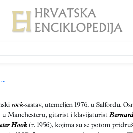
...
anski
rock
-sastav, utemeljen 1976. u Salfordu. O
 u Manchesteru, gitarist i klavijaturist
Bernar
eter Hook
(r. 1956), kojima su se potom pridruži