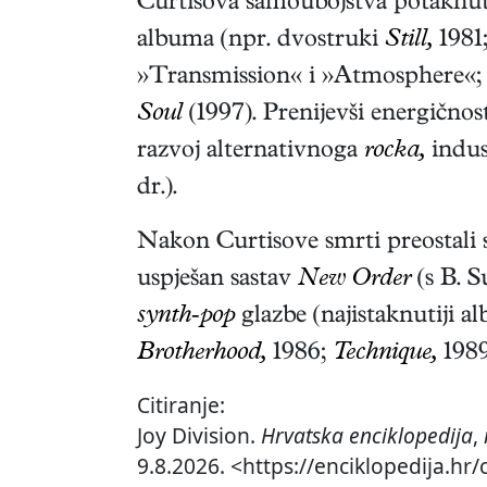
Curtisova samoubojstva potaknuta
albuma (npr. dvostruki
Still,
1981
»Transmission« i »Atmosphere«
Soul
(1997). Prenijevši energičnos
razvoj alternativnoga
rocka,
indust
dr.).
Nakon Curtisove smrti preostali su
uspješan sastav
New Order
(s B. S
synth-pop
glazbe (najistaknutiji 
Brotherhood,
1986;
Technique,
1989
Citiranje:
Joy Division.
Hrvatska enciklopedija
,
9.8.2026. <https://enciklopedija.hr/