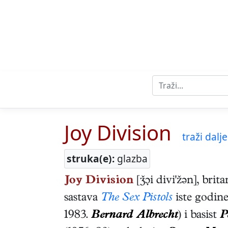
Joy Division
traži dalje 
struka(e):
glazba
Joy Division
[ǯi divi'žən], brit
sastava
The Sex Pistols
iste godine
1983.
Bernard Albrecht
) i basist
P