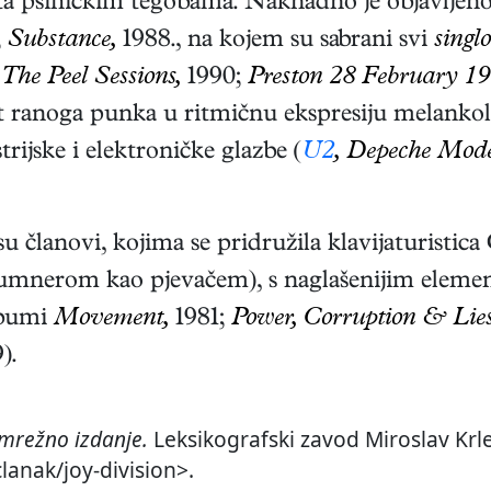
 psihičkim tegobama. Naknadno je objavljeno 
;
Substance,
1988., na kojem su sabrani svi
singlo
;
The Peel Sessions,
1990;
Preston 28 February 19
t ranoga punka u ritmičnu ekspresiju melankolije
rijske i elektroničke glazbe (
U2
, Depeche Mod
 članovi, kojima se pridružila klavijaturistica G
umnerom kao pjevačem), s naglašenijim elemena
albumi
Movement,
1981;
Power, Corruption & Lies
).
mrežno izdanje.
Leksikografski zavod Miroslav Krle
clanak/joy-division>.