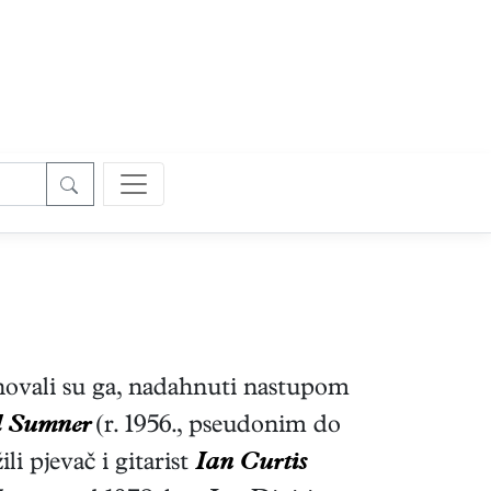
snovali su ga, nadahnuti nastupom
d Sumner
(r. 1956., pseudonim do
li pjevač i gitarist
Ian Curtis