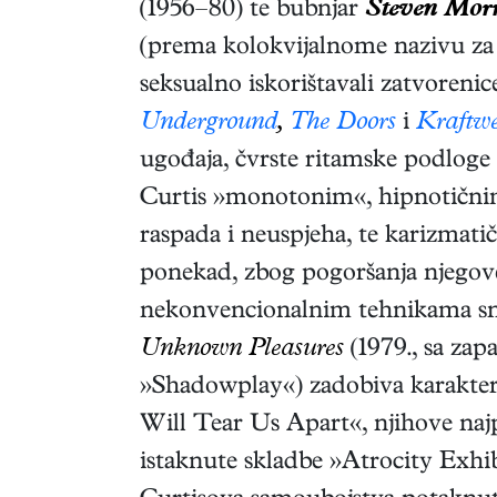
(1956–80) te bubnjar
Steven Morr
(prema kolokvijalnome nazivu za 
seksualno iskorištavali zatvorenic
Underground
,
The Doors
i
Kraftw
ugođaja, čvrste ritamske podloge t
Curtis »monotonim«, hipnotičnim 
raspada i neuspjeha, te karizma
ponekad, zbog pogoršanja njegove b
nekonvencionalnim tehnikama sn
Unknown Pleasures
(1979., sa za
»Shadowplay«) zadobiva karakteri
Will Tear Us Apart«, njihove naj
istaknute skladbe »Atrocity Exhib