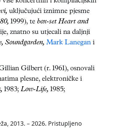
više koncertnih i kompilacijskih
vi,
uključujući iznimne pjesme
80,
1999), te
box-set Heart and
, znatno su utjecali na daljnji
e, Soundgarden,
Mark Lanegan
i
illian Gilbert (r. 1961), osnovali
tima plesne, elektroničke i
,
1983;
Low-Life,
1985;
ža, 2013. – 2026. Pristupljeno