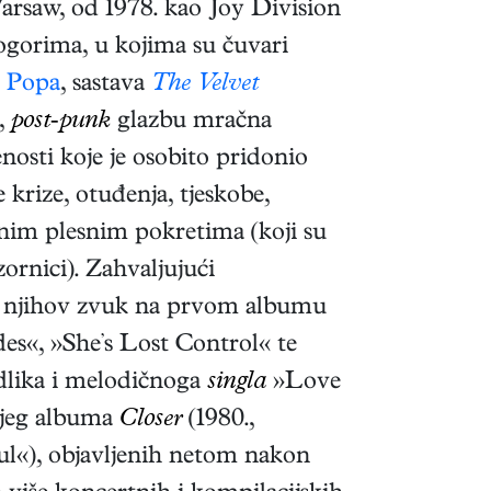
arsaw, od 1978. kao Joy Division
ogorima, u kojima su čuvari
a Popa
, sastava
The Velvet
,
post-punk
glazbu mračna
nosti koje je osobito pridonio
rize, otuđenja, tjeskobe,
nim plesnim pokretima (koji su
ornici). Zahvaljujući
, njihov zvuk na prvom albumu
s«, »Sheʼs Lost Control« te
odlika i melodičnoga
singla
»Love
njeg albuma
Closer
(1980.,
oul«), objavljenih netom nakon