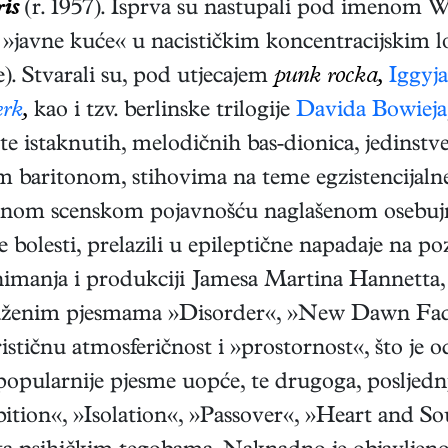
is
(r. 1957). Isprva su nastupali pod imenom W
»javne kuće« u nacističkim koncentracijskim l
e). Stvarali su, pod utjecajem
punk rocka,
Iggyj
erk
,
kao i tzv. berlinske trilogije
Davida Bowieja
e istaknutih, melodičnih bas-dionica, jedinstve
baritonom, stihovima na teme egzistencijalne k
tičnom scenskom pojavnošću naglašenom osebuj
olesti, prelazili u epileptične napadaje na poz
imanja i produkciji Jamesa Martina Hannetta
paženim pjesmama »Disorder«, »New Dawn Fade
stičnu atmosferičnost i »prostornost«, što je 
popularnije pjesme uopće, te drugoga, posljed
ition«, »Isolation«, »Passover«, »Heart and S