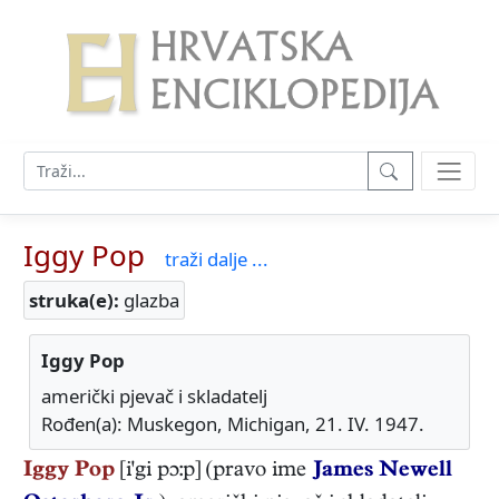
Iggy Pop
traži dalje ...
struka(e):
glazba
Iggy Pop
američki pjevač i skladatelj
Rođen(a): Muskegon, Michigan, 21. IV. 1947.
Iggy Pop
[i'gi pɔ:p] (pravo ime
James Newell