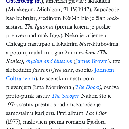
Osterberg Jr.
),
američki
pjevač i skladatelj
(
Muskegon, Michigan
,
21. IV. 1947
). Započeo je
kao bubnjar, sredinom 1960-ih bio je član
rock
-
sastava
The Iguanas
(prema kojem je poslije
preuzeo nadimak Iggy). Neko je vrijeme u
Chicagu nastupao u lokalnim
blues
-klubovima,
a potom, nadahnut garažnim
rockom (The
Sonics),
rhythm and bluesom
(
James Brown
), tzv.
slobodnim
jazzom
(
free jazz,
osobito
Johnom
Coltraneom
), te scenskim nastupom i
pjevanjem Jima Morrisona
(
The Doors
),
osniva
proto-punk sastav
The Stooges
. Nakon što je
1974. sastav prestao s radom, započeo je
samostalnu karijeru. Prvi album
The Idiot
(1977), naslovljen prema romanu Fjodora