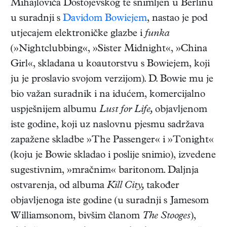
Mihajloviča Dostojevskog te snimljen u Berlinu
u suradnji s
Davidom Bowiejem
, nastao je pod
utjecajem elektroničke glazbe i
funka
(»Nightclubbing«, »Sister Midnight«, »China
Girl«, skladana u koautorstvu s Bowiejem, koji
ju je proslavio svojom verzijom). D. Bowie mu je
bio važan suradnik i na idućem, komercijalno
uspješnijem albumu
Lust for Life,
objavljenom
iste godine, koji uz naslovnu pjesmu sadržava
zapažene skladbe »The Passenger« i »Tonight«
(koju je Bowie skladao i poslije snimio), izvedene
sugestivnim, »mračnim« baritonom. Daljnja
ostvarenja, od albuma
Kill City,
također
objavljenoga iste godine (u suradnji s Jamesom
Williamsonom, bivšim članom
The Stooges
),