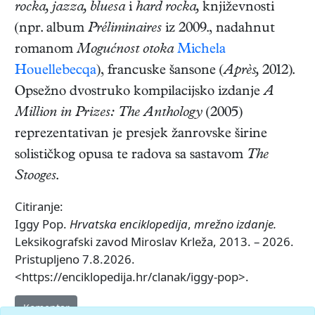
rocka, jazza, bluesa
i
hard rocka,
književnosti
(npr. album
Préliminaires
iz 2009., nadahnut
romanom
Mogućnost otoka
Michela
Houellebecqa
), francuske šansone (
Après,
2012).
Opsežno dvostruko kompilacijsko izdanje
A
Million in Prizes: The Anthology
(2005)
reprezentativan je presjek žanrovske širine
solističkog opusa te radova sa sastavom
The
Stooges
.
Citiranje:
Iggy Pop.
Hrvatska enciklopedija
,
mrežno izdanje.
Leksikografski zavod Miroslav Krleža, 2013. – 2026.
Pristupljeno 7.8.2026.
<https://enciklopedija.hr/clanak/iggy-pop>.
Komentar