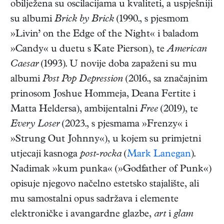
obilježena su oscilacijama u kvaliteti, a uspješniji
su albumi
Brick by Brick
(1990., s pjesmom
»Livin’ on the Edge of the Night« i baladom
»Candy« u duetu s Kate Pierson), te
American
Caesar
(1993). U novije doba zapaženi su mu
albumi
Post Pop Depression
(2016., sa značajnim
prinosom Joshue Hommeja, Deana Fertite i
Matta Heldersa), ambijentalni
Free
(2019), te
Every Loser
(2023., s pjesmama »Frenzy« i
»Strung Out Johnny«), u kojem su primjetni
utjecaji kasnoga
post-rocka
(
Mark Lanegan
).
Nadimak »kum punka« (»Godfather of Punk«)
opisuje njegovo načelno estetsko stajalište, ali
mu samostalni opus sadržava i elemente
elektroničke i avangardne glazbe,
art
i
glam