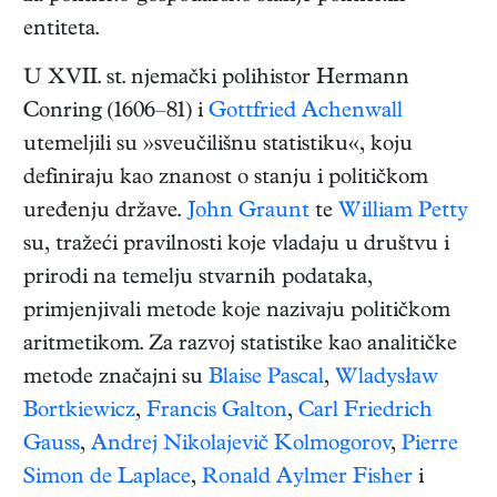
entiteta.
U XVII. st. njemački polihistor Hermann
Conring (1606–81) i
Gottfried Achenwall
utemeljili su »sveučilišnu statistiku«, koju
definiraju kao znanost o stanju i političkom
uređenju države.
John Graunt
te
William Petty
su, tražeći pravilnosti koje vladaju u društvu i
prirodi na temelju stvarnih podataka,
primjenjivali metode koje nazivaju političkom
aritmetikom. Za razvoj statistike kao analitičke
metode značajni su
Blaise Pascal
,
Wladysław
Bortkiewicz
,
Francis Galton
,
Carl Friedrich
Gauss
,
Andrej Nikolajevič Kolmogorov
,
Pierre
Simon de Laplace
,
Ronald Aylmer Fisher
i