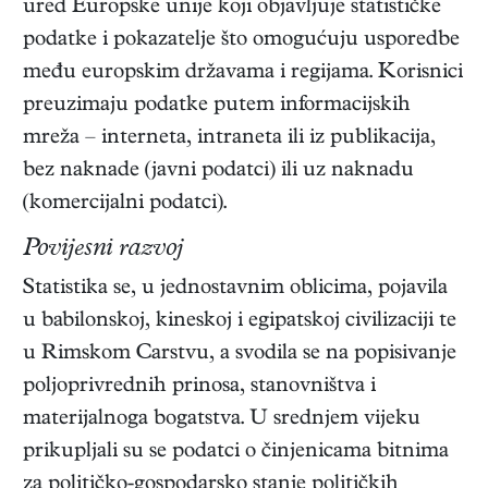
ured Europske unije koji objavljuje statističke
podatke i pokazatelje što omogućuju usporedbe
među europskim državama i regijama. Korisnici
preuzimaju podatke putem informacijskih
mreža – interneta, intraneta ili iz publikacija,
bez naknade (javni podatci) ili uz naknadu
(komercijalni podatci).
Povijesni razvoj
Statistika se, u jednostavnim oblicima, pojavila
u babilonskoj, kineskoj i egipatskoj civilizaciji te
u Rimskom Carstvu, a svodila se na popisivanje
poljoprivrednih prinosa, stanovništva i
materijalnoga bogatstva. U srednjem vijeku
prikupljali su se podatci o činjenicama bitnima
za političko-gospodarsko stanje političkih