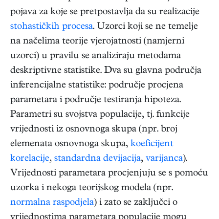
pojava za koje se pretpostavlja da su realizacije
stohastičkih procesa
. Uzorci koji se ne temelje
na načelima teorije vjerojatnosti (namjerni
uzorci) u pravilu se analiziraju metodama
deskriptivne statistike. Dva su glavna područja
inferencijalne statistike: područje procjena
parametara i područje testiranja hipoteza.
Parametri su svojstva populacije, tj. funkcije
vrijednosti iz osnovnoga skupa (npr. broj
elemenata osnovnoga skupa,
koeficijent
korelacije
,
standardna devijacija
,
varijanca
).
Vrijednosti parametara procjenjuju se s pomoću
uzorka i nekoga teorijskog modela (npr.
normalna raspodjela
) i zato se zaključci o
vrijednostima parametara populacije mogu