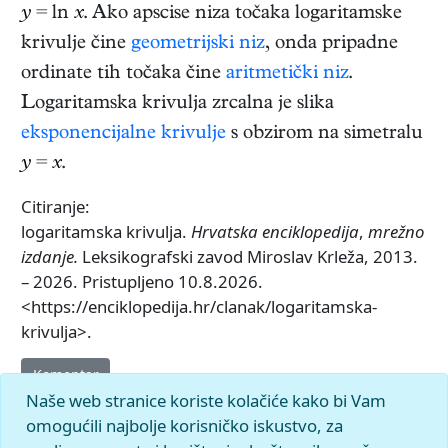
y
= ln
x
. Ako apscise niza točaka logaritamske
krivulje čine
geometrijski niz
, onda pripadne
ordinate tih točaka čine
aritmetički niz
.
Logaritamska krivulja zrcalna je slika
eksponencijalne krivulje
s obzirom na simetralu
y
=
x
.
Citiranje:
logaritamska krivulja.
Hrvatska enciklopedija
,
mrežno
izdanje.
Leksikografski zavod Miroslav Krleža, 2013.
– 2026. Pristupljeno 10.8.2026.
<https://enciklopedija.hr/clanak/logaritamska-
krivulja>.
Komentar
Naše web stranice koriste kolačiće kako bi Vam
omogućili najbolje korisničko iskustvo, za