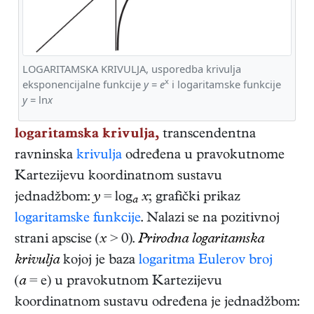
LOGARITAMSKA KRIVULJA, usporedba krivulja
x
eksponencijalne funkcije
y
=
e
i logaritamske funkcije
y
= ln
x
logaritamska krivulja,
transcendentna
ravninska
krivulja
određena u pravokutnome
Kartezijevu koordinatnom sustavu
jednadžbom:
y
= log
x
; grafički prikaz
a
logaritamske funkcije
. Nalazi se na pozitivnoj
strani apscise (
x
> 0).
Prirodna logaritamska
krivulja
kojoj je baza
logaritma
Eulerov broj
(
a
= e) u pravokutnom Kartezijevu
koordinatnom sustavu određena je jednadžbom: