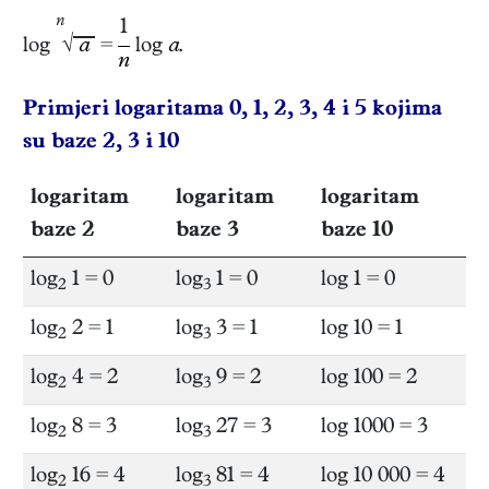
n
1
log
√
a
=
log
a
.
n
Primjeri logaritama 0, 1, 2, 3, 4 i 5 kojima
su baze 2, 3 i 10
logaritam
logaritam
logaritam
baze 2
baze 3
baze 10
log
1 = 0
log
1 = 0
log 1 = 0
2
3
log
2 = 1
log
3 = 1
log 10 = 1
2
3
log
4 = 2
log
9 = 2
log 100 = 2
2
3
log
8 = 3
log
27 = 3
log 1000 = 3
2
3
log
16 = 4
log
81 = 4
log 10 000 = 4
2
3