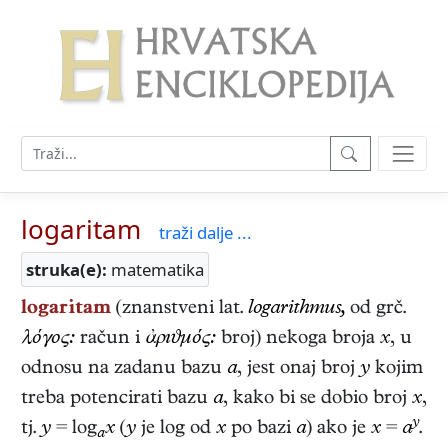
logaritam
traži dalje ...
struka(e):
matematika
logaritam
(znanstveni lat.
logarithmus,
od grč.
λόγος:
račun i
ἀρıϑμός:
broj) nekoga broja
x
, u
odnosu na zadanu bazu
a
, jest onaj broj
y
kojim
treba potencirati bazu
a
, kako bi se dobio broj
x
,
y
tj.
y
= log
x
(
y
je log od
x
po bazi
a
) ako je
x
=
a
.
a