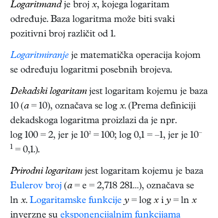
Logaritmand
je broj
x
, kojega logaritam
određuje. Baza logaritma može biti svaki
pozitivni broj različit od 1.
Logaritmiranje
je matematička operacija kojom
se određuju logaritmi posebnih brojeva.
Dekadski logaritam
jest logaritam kojemu je baza
10 (
a
= 10), označava se log
x
. (Prema definiciji
dekadskoga logaritma proizlazi da je npr.
–
log 100 = 2, jer je 10² = 100; log 0,1 = –1, jer je 10
1
= 0,1.).
Prirodni logaritam
jest logaritam kojemu je baza
Eulerov broj
(
a
= e = 2,718 281…), označava se
ln
x
.
Logaritamske funkcije
y
= log
x
i
y
= ln
x
inverzne su
eksponencijalnim funkcijama