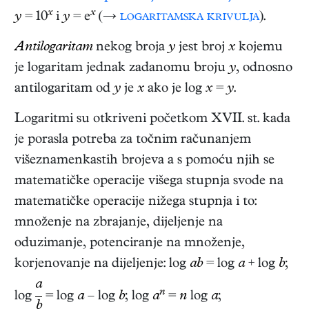
x
x
y
= 10
i
y
= e
(→
logaritamska krivulja
).
Antilogaritam
nekog broja
y
jest broj
x
kojemu
je logaritam jednak zadanomu broju
y
, odnosno
antilogaritam od
y
je
x
ako je log
x
=
y
.
Logaritmi su otkriveni početkom XVII. st. kada
je porasla potreba za točnim računanjem
višeznamenkastih brojeva a s pomoću njih se
matematičke operacije višega stupnja svode na
matematičke operacije nižega stupnja i to:
množenje na zbrajanje, dijeljenje na
oduzimanje, potenciranje na množenje,
korjenovanje na dijeljenje: log
ab
= log
a
+ log
b
;
a
n
log
= log
a
– log
b
; log
a
=
n
log
a
;
b