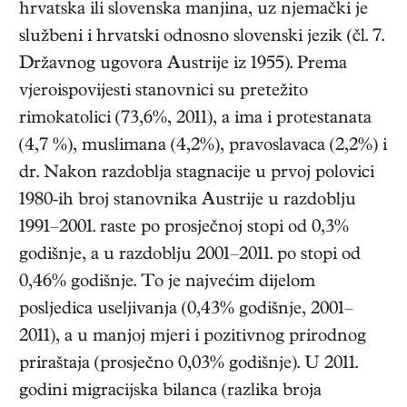
hrvatska ili slovenska manjina, uz njemački je
službeni i hrvatski odnosno slovenski jezik (čl. 7.
Državnog ugovora Austrije iz 1955). Prema
vjeroispovijesti stanovnici su pretežito
rimokatolici (73,6%, 2011), a ima i protestanata
(4,7 %), muslimana (4,2%), pravoslavaca (2,2%) i
dr. Nakon razdoblja stagnacije u prvoj polovici
1980-ih broj stanovnika Austrije u razdoblju
1991–2001. raste po prosječnoj stopi od 0,3%
godišnje, a u razdoblju 2001–2011. po stopi od
0,46% godišnje. To je najvećim dijelom
posljedica useljivanja (0,43% godišnje, 2001–
2011), a u manjoj mjeri i pozitivnog prirodnog
priraštaja (prosječno 0,03% godišnje). U 2011.
godini migracijska bilanca (razlika broja