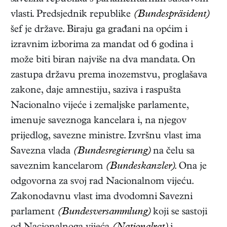
vlasti. Predsjednik republike
(Bundespräsident)
šef je države. Biraju ga građani na općim i
izravnim izborima za mandat od 6 godina i
može biti biran najviše na dva mandata. On
zastupa državu prema inozemstvu, proglašava
zakone, daje amnestiju, saziva i raspušta
Nacionalno vijeće i zemaljske parlamente,
imenuje saveznoga kancelara i, na njegov
prijedlog, savezne ministre. Izvršnu vlast ima
Savezna vlada
(Bundesregierung)
na čelu sa
saveznim kancelarom
(Bundeskanzler)
. Ona je
odgovorna za svoj rad Nacionalnom vijeću.
Zakonodavnu vlast ima dvodomni Savezni
parlament
(Bundesversammlung)
koji se sastoji