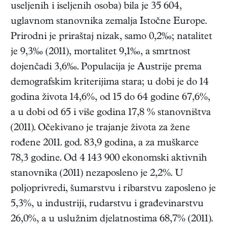
useljenih i iseljenih osoba) bila je 35 604,
uglavnom stanovnika zemalja Istočne Europe.
Prirodni je priraštaj nizak, samo 0,2‰; natalitet
je 9,3‰ (2011), mortalitet 9,1‰, a smrtnost
dojenčadi 3,6‰. Populacija je Austrije prema
demografskim kriterijima stara; u dobi je do 14
godina života 14,6%, od 15 do 64 godine 67,6%,
a u dobi od 65 i više godina 17,8 % stanovništva
(2011). Očekivano je trajanje života za žene
rođene 2011. god. 83,9 godina, a za muškarce
78,3 godine. Od 4 143 900 ekonomski aktivnih
stanovnika (2011) nezaposleno je 2,2%. U
poljoprivredi, šumarstvu i ribarstvu zaposleno je
5,3%, u industriji, rudarstvu i građevinarstvu
26,0%, a u uslužnim djelatnostima 68,7% (2011).