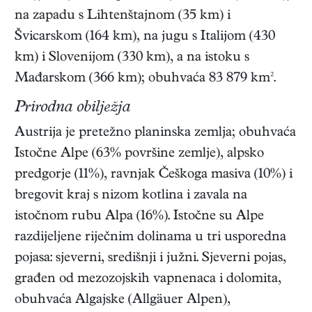
na zapadu s Lihtenštajnom (35 km) i
Švicarskom (164 km), na jugu s Italijom (430
km) i Slovenijom (330 km), a na istoku s
Mađarskom (366 km); obuhvaća 83 879 km².
Prirodna obilježja
Austrija je pretežno planinska zemlja; obuhvaća
Istočne Alpe (63% površine zemlje), alpsko
predgorje (11%), ravnjak Češkoga masiva (10%) i
bregovit kraj s nizom kotlina i zavala na
istočnom rubu Alpa (16%). Istočne su Alpe
razdijeljene riječnim dolinama u tri usporedna
pojasa: sjeverni, središnji i južni. Sjeverni pojas,
građen od mezozojskih vapnenaca i dolomita,
obuhvaća Algajske (Allgäuer Alpen),