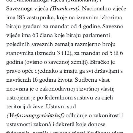
od Nacionalnoga vijeća
(Nationalrat)
i
Saveznoga vijeća
(Bundesrat).
Nacionalno vijeće
ima 183 zastupnika, koje na izravnim izborima
biraju građani za mandat od 4 godine. Savezno
vijeće ima 63 člana koje biraju parlamenti
pojedinih saveznih zemalja razmjerno broju
stanovnika (između 3 i 12), za mandat od 5 ili 6
godina (ovisno o saveznoj zemlji). Biračko je
pravo opće i jednako a imaju ga svi državljani s
navršenih 16 godina života. Sudbena vlast
neovisna je o zakonodavnoj i izvršnoj vlasti;
ustrojena je po federalnom sustavu za cijeli
teritorij države. Ustavni sud
(Verfassungsgerichtshof)
odlučuje o zakonitosti i
ustavnosti zakonâ i dekretâ koje donose