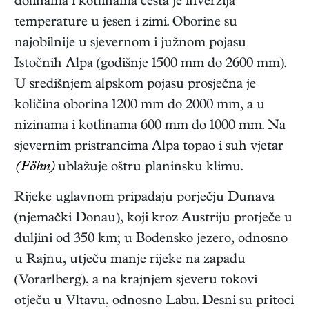
dolinama i kotlinama česta je inverzija
temperature u jesen i zimi. Oborine su
najobilnije u sjevernom i južnom pojasu
Istočnih Alpa (godišnje 1500 mm do 2600 mm).
U središnjem alpskom pojasu prosječna je
količina oborina 1200 mm do 2000 mm, a u
nizinama i kotlinama 600 mm do 1000 mm. Na
sjevernim pristrancima Alpa topao i suh vjetar
(Föhn)
ublažuje oštru planinsku klimu.
Rijeke uglavnom pripadaju porječju Dunava
(njemački Donau), koji kroz Austriju protječe u
duljini od 350 km; u Bodensko jezero, odnosno
u Rajnu, utječu manje rijeke na zapadu
(Vorarlberg), a na krajnjem sjeveru tokovi
otječu u Vltavu, odnosno Labu. Desni su pritoci