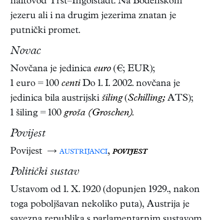
naftovod Trst–Ingolstadt. Na Bodenskom
jezeru ali i na drugim jezerima znatan je
putnički promet.
Novac
Novčana je jedinica
euro
(€; EUR);
1 euro = 100
centi
Do 1. I. 2002. novčana je
jedinica bila austrijski
šiling
(
Schilling;
ATS);
1 šiling = 100
groša (Groschen)
.
Povijest
Povijest →
austrijanci
,
povijest
Politički sustav
Ustavom od 1. X. 1920 (dopunjen 1929., nakon
toga poboljšavan nekoliko puta), Austrija je
savezna republika s parlamentarnim sustavom