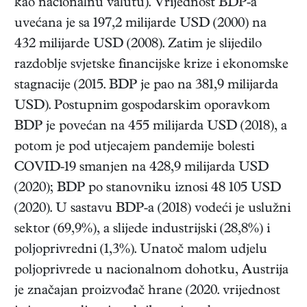
kao nacionalnu valutu). Vrijednost BDP-a
uvećana je sa 197,2 milijarde USD (2000) na
432 milijarde USD (2008). Zatim je slijedilo
razdoblje svjetske financijske krize i ekonomske
stagnacije (2015. BDP je pao na 381,9 milijarda
USD). Postupnim gospodarskim oporavkom
BDP je povećan na 455 milijarda USD (2018), a
potom je pod utjecajem pandemije bolesti
COVID-19 smanjen na 428,9 milijarda USD
(2020); BDP po stanovniku iznosi 48 105 USD
(2020). U sastavu BDP-a (2018) vodeći je uslužni
sektor (69,9%), a slijede industrijski (28,8%) i
poljoprivredni (1,3%). Unatoč malom udjelu
poljoprivrede u nacionalnom dohotku, Austrija
je značajan proizvođač hrane (2020. vrijednost