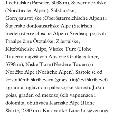
Lechtalske (Parseier, 3038 m), Sjevernotirolske
(Nordtiroler Alpen), Salzburške,
Gornjoaustrijske (Oberösterreichische Alpen) i
Štajersko donjoaustrijske Alpe (Steirisch
niederösterreichische Alpen). Središnji pojas ili
Praalpe čine Ötztalske, Zilertalske,
Kitzbühelske Alpe, Visoke Ture (Hohe
Tauern; najviši vrh Austrije Großglockner,
3798 m), Niske Ture (Niedere Tauern) i
Noričke Alpe (Norische Alpen). Sastoje se od
kristaličnih škriljevaca (gnajs, tinjčevi škriljevci)
i granita, uglavnom paleozojske starosti. Južni
pojas, građen od mezozojskih vapnenaca i
dolomita, obuhvaća Karnske Alpe (Hohe
Warte, 2780 m) i Karavanke. Između sjevernoga