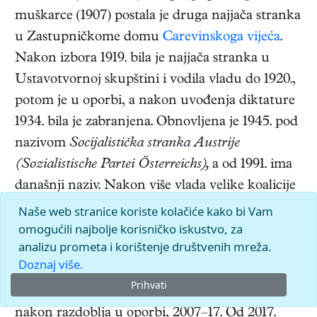
muškarce (1907) postala je druga najjača stranka
u Zastupničkome domu
Carevinskoga vijeća
.
Nakon izbora 1919. bila je najjača stranka u
Ustavotvornoj skupštini i vodila vladu do 1920.,
potom je u oporbi, a nakon uvođenja diktature
1934. bila je zabranjena. Obnovljena je 1945. pod
nazivom
Socijalistička stranka Austrije
(Sozialistische Partei Österreichs),
a od 1991. ima
današnji naziv. Nakon više vlada velike koalicije
s ÖVP-om (1945–66) prešla je u oporbu, a
Naše web stranice koriste kolačiće kako bi Vam
omogućili najbolje korisničko iskustvo, za
potom je uz potporu FPÖ-a vodila manjinsku
analizu prometa i korištenje društvenih mreža.
vladu (1970–71). Samostalno je vladala 1971–83.,
Doznaj više.
potom u koaliciji s FPÖ-om 1983–87. S ÖVP-om
Prihvati
je ponovno u velikim koalicijama 1987–2000. te,
nakon razdoblja u oporbi, 2007–17. Od 2017.