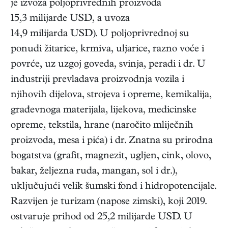
je izvoza poljoprivrednih proizvoda
15,3 milijarde USD, a uvoza
14,9 milijarda USD). U poljoprivrednoj su
ponudi žitarice, krmiva, uljarice, razno voće i
povrće, uz uzgoj goveda, svinja, peradi i dr. U
industriji prevladava proizvodnja vozila i
njihovih dijelova, strojeva i opreme, kemikalija,
građevnoga materijala, lijekova, medicinske
opreme, tekstila, hrane (naročito mliječnih
proizvoda, mesa i pića) i dr. Znatna su prirodna
bogatstva (grafit, magnezit, ugljen, cink, olovo,
bakar, željezna ruda, mangan, sol i dr.),
uključujući velik šumski fond i hidropotencijale.
Razvijen je turizam (napose zimski), koji 2019.
ostvaruje prihod od 25,2 milijarde USD. U