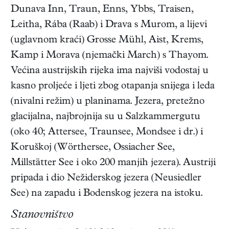
Dunava Inn, Traun, Enns, Ybbs, Traisen,
Leitha, Rába (Raab) i Drava s Murom, a lijevi
(uglavnom kraći) Grosse Mühl, Aist, Krems,
Kamp i Morava (njemački March) s Thayom.
Većina austrijskih rijeka ima najviši vodostaj u
kasno proljeće i ljeti zbog otapanja snijega i leda
(nivalni režim) u planinama. Jezera, pretežno
glacijalna, najbrojnija su u Salzkammergutu
(oko 40; Attersee, Traunsee, Mondsee i dr.) i
Koruškoj (Wörthersee, Ossiacher See,
Millstätter See i oko 200 manjih jezera). Austriji
pripada i dio Nežiderskog jezera (Neusiedler
See) na zapadu i Bodenskog jezera na istoku.
Stanovništvo