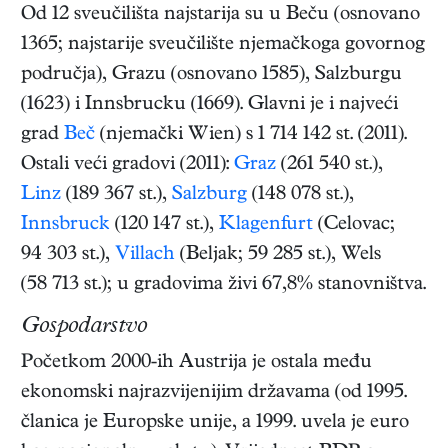
Od 12 sveučilišta najstarija su u Beču (osnovano
1365; najstarije sveučilište njemačkoga govornog
područja), Grazu (osnovano 1585), Salzburgu
(1623) i Innsbrucku (1669). Glavni je i najveći
grad
Beč
(njemački Wien) s 1 714 142 st. (2011).
Ostali veći gradovi (2011):
Graz
(261 540 st.),
Linz
(189 367 st.),
Salzburg
(148 078 st.),
Innsbruck
(120 147 st.),
Klagenfurt
(Celovac;
94 303 st.),
Villach
(Beljak; 59 285 st.), Wels
(58 713 st.); u gradovima živi 67,8% stanovništva.
Gospodarstvo
Početkom 2000-ih Austrija je ostala među
ekonomski najrazvijenijim državama (od 1995.
članica je Europske unije, a 1999. uvela je euro