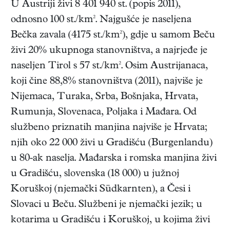
U Austriji živi 8 401 940 st. (popis 2011),
odnosno 100 st./km². Najgušće je naseljena
Bečka zavala (4175 st./km²), gdje u samom Beču
živi 20% ukupnoga stanovništva, a najrjeđe je
naseljen Tirol s 57 st./km². Osim Austrijanaca,
koji čine 88,8% stanovništva (2011), najviše je
Nijemaca, Turaka, Srba, Bošnjaka, Hrvata,
Rumunja, Slovenaca, Poljaka i Mađara. Od
službeno priznatih manjina najviše je Hrvata;
njih oko 22 000 živi u Gradišću (Burgenlandu)
u 80-ak naselja. Mađarska i romska manjina živi
u Gradišću, slovenska (18 000) u južnoj
Koruškoj (njemački Südkarnten), a Česi i
Slovaci u Beču. Službeni je njemački jezik; u
kotarima u Gradišću i Koruškoj, u kojima živi