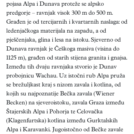
pojasa Alpa i Dunava proteže se alpsko
predgorje – ravnjak visok 300 m do 500 m.
Građen je od tercijarnih i kvartarnih naslaga: od
ledenjačkoga materijala na zapadu, a od
pješčenjaka, glina i lesa na istoku. Sjeverno od
Dunava ravnjak je Češkoga masiva (visina do
1125 m), građen od starih stijena granita i gnajsa.
Između tih dvaju ravnjaka stvorio je Dunav
probojnicu Wachau. Uz istočni rub Alpa pruža
se brežuljkast kraj s nizom zavala i kotlina, od
kojih su najpoznatije Bečka zavala (Wiener
Becken) na sjeveroistoku, zavala Graza između
Štajerskih Alpa i Pohorja te Celovačka
(Klagenfurtska) kotlina između Gurktalskih
Alpa i Karavanki. Jugoistočno od Bečke zavale