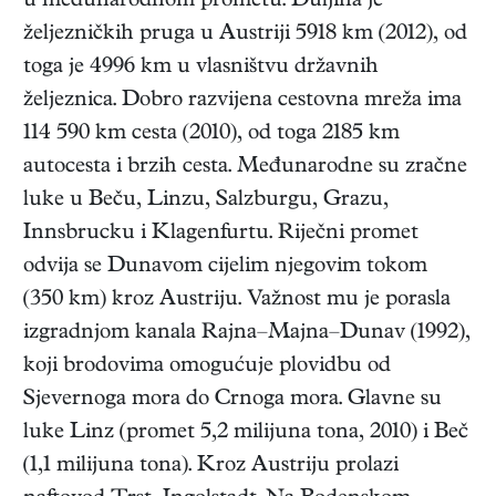
u međunarodnom prometu. Duljina je
željezničkih pruga u Austriji 5918 km (2012), od
toga je 4996 km u vlasništvu državnih
željeznica. Dobro razvijena cestovna mreža ima
114 590 km cesta (2010), od toga 2185 km
autocesta i brzih cesta. Međunarodne su zračne
luke u Beču, Linzu, Salzburgu, Grazu,
Innsbrucku i Klagenfurtu. Riječni promet
odvija se Dunavom cijelim njegovim tokom
(350 km) kroz Austriju. Važnost mu je porasla
izgradnjom kanala Rajna–Majna–Dunav (1992),
koji brodovima omogućuje plovidbu od
Sjevernoga mora do Crnoga mora. Glavne su
luke Linz (promet 5,2 milijuna tona, 2010) i Beč
(1,1 milijuna tona). Kroz Austriju prolazi