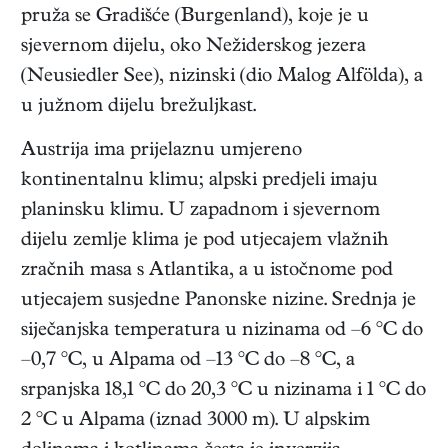
pruža se Gradišće (Burgenland), koje je u
sjevernom dijelu, oko Nežiderskog jezera
(Neusiedler See), nizinski (dio Malog Alfölda), a
u južnom dijelu brežuljkast.
Austrija ima prijelaznu umjereno
kontinentalnu klimu; alpski predjeli imaju
planinsku klimu. U zapadnom i sjevernom
dijelu zemlje klima je pod utjecajem vlažnih
zračnih masa s Atlantika, a u istočnome pod
utjecajem susjedne Panonske nizine. Srednja je
siječanjska temperatura u nizinama od –6 °C do
–0,7 °C, u Alpama od –13 °C do –8 °C, a
srpanjska 18,1 °C do 20,3 °C u nizinama i 1 °C do
2 °C u Alpama (iznad 3000 m). U alpskim