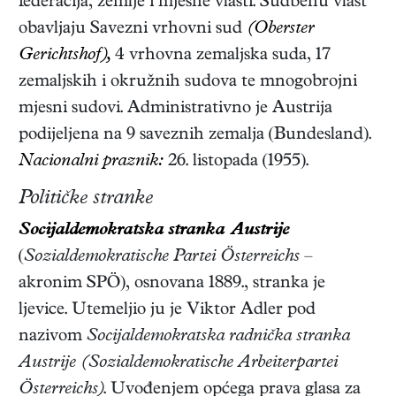
federacija, zemlje i mjesne vlasti. Sudbenu vlast
obavljaju Savezni vrhovni sud
(Oberster
Gerichtshof),
4 vrhovna zemaljska suda, 17
zemaljskih i okružnih sudova te mnogobrojni
mjesni sudovi. Administrativno je Austrija
podijeljena na 9 saveznih zemalja (Bundesland).
Nacionalni praznik:
26. listopada (1955).
Političke stranke
Socijaldemokratska stranka Austrije
(
Sozialdemokratische Partei Österreichs
–
akronim SPÖ), osnovana 1889., stranka je
ljevice. Utemeljio ju je Viktor Adler pod
nazivom
Socijaldemokratska radnička stranka
Austrije (Sozialdemokratische Arbeiterpartei
Österreichs)
. Uvođenjem općega prava glasa za