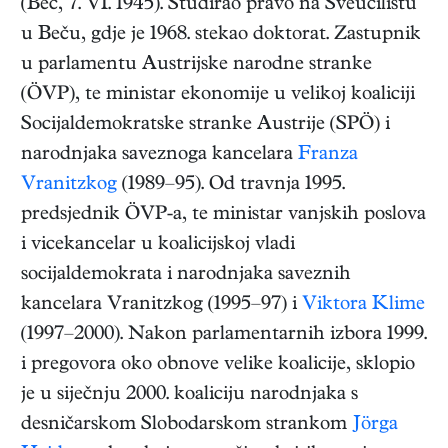
(
Beč
,
7. VI. 1945
). Studirao pravo na Sveučilištu
u Beču, gdje je 1968. stekao doktorat. Zastupnik
u parlamentu Austrijske narodne stranke
(ÖVP), te ministar ekonomije u velikoj koaliciji
Socijaldemokratske stranke Austrije (SPÖ) i
narodnjaka saveznoga kancelara
Franza
Vranitzkog
(1989–95). Od travnja 1995.
predsjednik ÖVP-a, te ministar vanjskih poslova
i vicekancelar u koalicijskoj vladi
socijaldemokrata i narodnjaka saveznih
kancelara Vranitzkog (1995–97) i
Viktora Klime
(1997–2000). Nakon parlamentarnih izbora 1999.
i pregovora oko obnove velike koalicije, sklopio
je u siječnju 2000. koaliciju narodnjaka s
desničarskom Slobodarskom strankom
Jörga