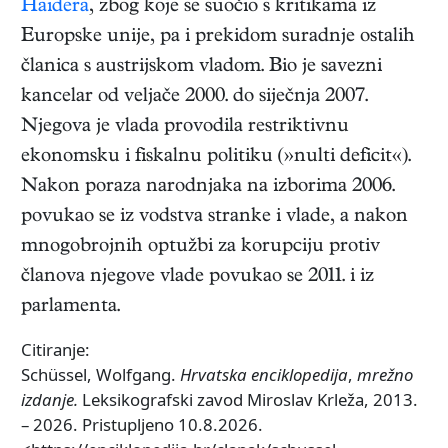
Haidera
, zbog koje se suočio s kritikama iz
Europske unije, pa i prekidom suradnje ostalih
članica s austrijskom vladom. Bio je savezni
kancelar od veljače 2000. do siječnja 2007.
Njegova je vlada provodila restriktivnu
ekonomsku i fiskalnu politiku (»nulti deficit«).
Nakon poraza narodnjaka na izborima 2006.
povukao se iz vodstva stranke i vlade, a nakon
mnogobrojnih optužbi za korupciju protiv
članova njegove vlade povukao se 2011. i iz
parlamenta.
Citiranje:
Schüssel, Wolfgang.
Hrvatska enciklopedija
,
mrežno
izdanje.
Leksikografski zavod Miroslav Krleža, 2013.
– 2026. Pristupljeno 10.8.2026.