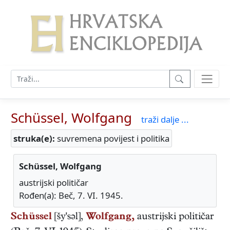
Schüssel, Wolfgang
traži dalje ...
struka(e):
suvremena povijest i politika
Schüssel, Wolfgang
austrijski političar
Rođen(a): Beč, 7. VI. 1945.
Schüssel
[šy'səl],
Wolfgang,
austrijski
političar