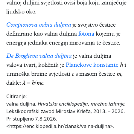
valnoj duljini svjetlosti ovisi boja koju zamjećuje
ljudsko oko.
Comptonova valna duljina
je svojstvo čestice
definirano kao valna duljina
fotona
kojemu je
energija jednaka energiji mirovanja te čestice.
De Broglieva valna duljina
je valna duljina
valova tvari, količnik je
Planckove konstante
h
i
umnoška brzine svjetlosti
c
s masom čestice
m
,
dakle:
λ
=
h
/
mc
.
Citiranje:
valna duljina.
Hrvatska enciklopedija
,
mrežno izdanje.
Leksikografski zavod Miroslav Krleža, 2013. – 2026.
Pristupljeno 7.8.2026.
<https://enciklopedija.hr/clanak/valna-duljina>.