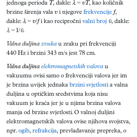
jednoga perioda
T
, dakle:
λ
=
vT
, kao količnik
brzine širenja vala
v
i njegove
frekvencije
f
,
dakle:
λ
=
v
/
f
i kao recipročni
valni broj
ῦ
, dakle:
λ
= 1/
ῦ
.
Valna duljina
zvuka
u zraku pri frekvenciji
440 Hz i brzini 343 m/s jest 78 cm.
Valna duljina
elektromagnetskih valova
u
vakuumu ovisi samo o frekvenciji valova jer im
je brzina uvijek jednaka
brzini svjetlosti
a valna
duljina u optičkim sredstvima koja nisu
vakuum je kraća jer je u njima brzina valova
manja od brzine svjetlosti. O valnoj duljini
elektromagnetskih valova ovise njihova svojstva,
npr.
ogib
,
refrakcija
, prevladavanje prepreka, o