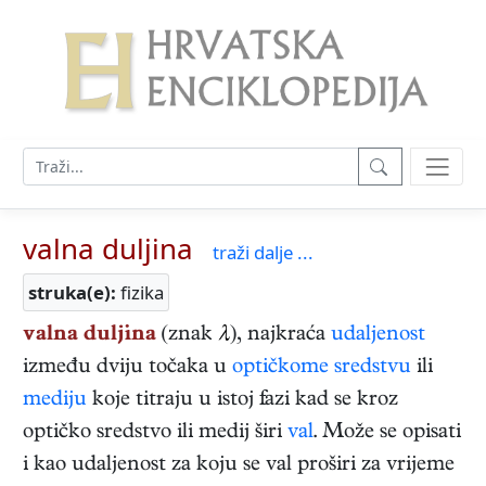
valna duljina
traži dalje ...
struka(e):
fizika
valna duljina
(znak
λ
), najkraća
udaljenost
između dviju točaka u
optičkome sredstvu
ili
mediju
koje titraju u istoj fazi kad se kroz
optičko sredstvo ili medij širi
val
. Može se opisati
i kao udaljenost za koju se val proširi za vrijeme