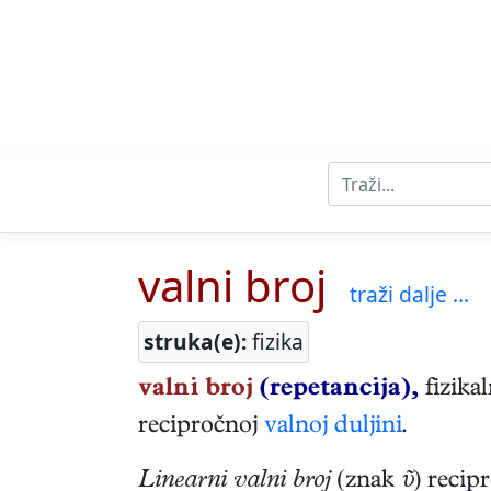
valni broj
traži dalje ...
struka(e):
fizika
valni broj
(repetancija),
fizika
recipročnoj
valnoj duljini
.
Linearni valni broj
(znak
ῦ
) recip