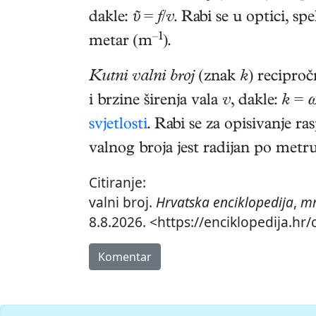
dakle:
ῦ
=
f
/
v
. Rabi se u optici, sp
–1
metar (m
).
Kutni valni broj
(znak
k
) recipro
i brzine širenja vala
v
, dakle:
k
=
svjetlosti
. Rabi se za opisivanje 
valnog broja jest radijan po metru
Citiranje:
valni broj.
Hrvatska enciklopedija
,
mr
8.8.2026. <https://enciklopedija.hr/
Komentar