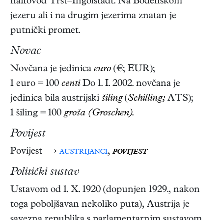
naftovod Trst–Ingolstadt. Na Bodenskom
jezeru ali i na drugim jezerima znatan je
putnički promet.
Novac
Novčana je jedinica
euro
(€; EUR);
1 euro = 100
centi
Do 1. I. 2002. novčana je
jedinica bila austrijski
šiling
(
Schilling;
ATS);
1 šiling = 100
groša (Groschen)
.
Povijest
Povijest →
austrijanci
,
povijest
Politički sustav
Ustavom od 1. X. 1920 (dopunjen 1929., nakon
toga poboljšavan nekoliko puta), Austrija je
savezna republika s parlamentarnim sustavom