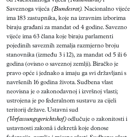
od Nacionalnoga vijeća
(Nationalrat)
i
Saveznoga vijeća
(Bundesrat).
Nacionalno vijeće
ima 183 zastupnika, koje na izravnim izborima
biraju građani za mandat od 4 godine. Savezno
vijeće ima 63 člana koje biraju parlamenti
pojedinih saveznih zemalja razmjerno broju
stanovnika (između 3 i 12), za mandat od 5 ili 6
godina (ovisno o saveznoj zemlji). Biračko je
pravo opće i jednako a imaju ga svi državljani s
navršenih 16 godina života. Sudbena vlast
neovisna je o zakonodavnoj i izvršnoj vlasti;
ustrojena je po federalnom sustavu za cijeli
teritorij države. Ustavni sud
(Verfassungsgerichtshof)
odlučuje o zakonitosti i
ustavnosti zakonâ i dekretâ koje donose