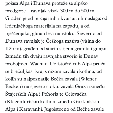
pojasa Alpa i Dunava proteže se alpsko
predgorje – ravnjak visok 300 m do 500 m.
Građen je od tercijarnih i kvartarnih naslaga: od
ledenjačkoga materijala na zapadu, a od
pješčenjaka, glina i lesa na istoku. Sjeverno od
Dunava ravnjak je Češkoga masiva (visina do
1125 m), građen od starih stijena granita i gnajsa.
Između tih dvaju ravnjaka stvorio je Dunav
probojnicu Wachau. Uz istočni rub Alpa pruža
se brežuljkast kraj s nizom zavala i kotlina, od
kojih su najpoznatije Bečka zavala (Wiener
Becken) na sjeveroistoku, zavala Graza između
Štajerskih Alpa i Pohorja te Celovačka
(Klagenfurtska) kotlina između Gurktalskih
Alpa i Karavanki. Jugoistočno od Bečke zavale