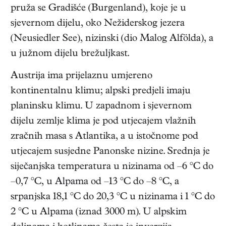
pruža se Gradišće (Burgenland), koje je u
sjevernom dijelu, oko Nežiderskog jezera
(Neusiedler See), nizinski (dio Malog Alfölda), a
u južnom dijelu brežuljkast.
Austrija ima prijelaznu umjereno
kontinentalnu klimu; alpski predjeli imaju
planinsku klimu. U zapadnom i sjevernom
dijelu zemlje klima je pod utjecajem vlažnih
zračnih masa s Atlantika, a u istočnome pod
utjecajem susjedne Panonske nizine. Srednja je
siječanjska temperatura u nizinama od –6 °C do
–0,7 °C, u Alpama od –13 °C do –8 °C, a
srpanjska 18,1 °C do 20,3 °C u nizinama i 1 °C do
2 °C u Alpama (iznad 3000 m). U alpskim