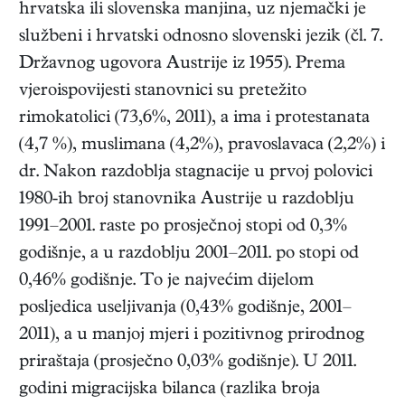
hrvatska ili slovenska manjina, uz njemački je
službeni i hrvatski odnosno slovenski jezik (čl. 7.
Državnog ugovora Austrije iz 1955). Prema
vjeroispovijesti stanovnici su pretežito
rimokatolici (73,6%, 2011), a ima i protestanata
(4,7 %), muslimana (4,2%), pravoslavaca (2,2%) i
dr. Nakon razdoblja stagnacije u prvoj polovici
1980-ih broj stanovnika Austrije u razdoblju
1991–2001. raste po prosječnoj stopi od 0,3%
godišnje, a u razdoblju 2001–2011. po stopi od
0,46% godišnje. To je najvećim dijelom
posljedica useljivanja (0,43% godišnje, 2001–
2011), a u manjoj mjeri i pozitivnog prirodnog
priraštaja (prosječno 0,03% godišnje). U 2011.
godini migracijska bilanca (razlika broja