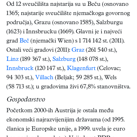
Od 12 sveučilišta najstarija su u Beču (osnovano
1365; najstarije sveučilište njemačkoga govornog
područja), Grazu (osnovano 1585), Salzburgu
(1623) i Innsbrucku (1669). Glavni je i najveći
grad
Beč
(njemački Wien) s 1 714 142 st. (2011).
Ostali veći gradovi (2011):
Graz
(261 540 st.),
Linz
(189 367 st.),
Salzburg
(148 078 st.),
Innsbruck
(120 147 st.),
Klagenfurt
(Celovac;
94 303 st.),
Villach
(Beljak; 59 285 st.), Wels
(58 713 st.); u gradovima živi 67,8% stanovništva.
Gospodarstvo
Početkom 2000-ih Austrija je ostala među
ekonomski najrazvijenijim državama (od 1995.
članica je Europske unije, a 1999. uvela je euro