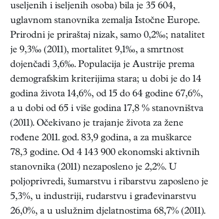
useljenih i iseljenih osoba) bila je 35 604,
uglavnom stanovnika zemalja Istočne Europe.
Prirodni je priraštaj nizak, samo 0,2‰; natalitet
je 9,3‰ (2011), mortalitet 9,1‰, a smrtnost
dojenčadi 3,6‰. Populacija je Austrije prema
demografskim kriterijima stara; u dobi je do 14
godina života 14,6%, od 15 do 64 godine 67,6%,
a u dobi od 65 i više godina 17,8 % stanovništva
(2011). Očekivano je trajanje života za žene
rođene 2011. god. 83,9 godina, a za muškarce
78,3 godine. Od 4 143 900 ekonomski aktivnih
stanovnika (2011) nezaposleno je 2,2%. U
poljoprivredi, šumarstvu i ribarstvu zaposleno je
5,3%, u industriji, rudarstvu i građevinarstvu
26,0%, a u uslužnim djelatnostima 68,7% (2011).