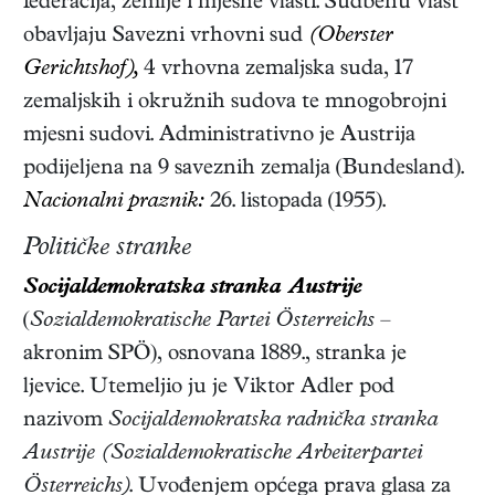
federacija, zemlje i mjesne vlasti. Sudbenu vlast
obavljaju Savezni vrhovni sud
(Oberster
Gerichtshof),
4 vrhovna zemaljska suda, 17
zemaljskih i okružnih sudova te mnogobrojni
mjesni sudovi. Administrativno je Austrija
podijeljena na 9 saveznih zemalja (Bundesland).
Nacionalni praznik:
26. listopada (1955).
Političke stranke
Socijaldemokratska stranka Austrije
(
Sozialdemokratische Partei Österreichs
–
akronim SPÖ), osnovana 1889., stranka je
ljevice. Utemeljio ju je Viktor Adler pod
nazivom
Socijaldemokratska radnička stranka
Austrije (Sozialdemokratische Arbeiterpartei
Österreichs)
. Uvođenjem općega prava glasa za