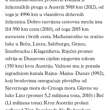
u međunarodnom prometu. Duljina je
željezničkih pruga u Austriji 5918 km (2012), od
toga je 4996 km u vlasništvu državnih
željeznica. Dobro razvijena cestovna mreža ima
114 590 km cesta (2010), od toga 2185 km
autocesta i brzih cesta. Međunarodne su zračne
luke u Beču, Linzu, Salzburgu, Grazu,
Innsbrucku i Klagenfurtu. Riječni promet
odvija se Dunavom cijelim njegovim tokom
(350 km) kroz Austriju. Važnost mu je porasla
izgradnjom kanala Rajna–Majna–Dunav (1992),
koji brodovima omogućuje plovidbu od
Sjevernoga mora do Crnoga mora. Glavne su
luke Linz (promet 5,2 milijuna tona, 2010) i Beč
(1,1 milijuna tona). Kroz Austriju prolazi