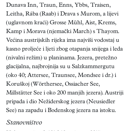
Dunava Inn, Traun, Enns, Ybbs, Traisen,
Leitha, Rába (Raab) i Drava s Murom, a lijevi
(uglavnom kraći) Grosse Mühl, Aist, Krems,
Kamp i Morava (njemački March) s Thayom.
Većina austrijskih rijeka ima najviši vodostaj u
kasno proljeće i ljeti zbog otapanja snijega i leda
(nivalni režim) u planinama. Jezera, pretežno
glacijalna, najbrojnija su u Salzkammergutu
(oko 40; Attersee, Traunsee, Mondsee i dr.) i
Koruškoj (Wörthersee, Ossiacher See,
Millstätter See i oko 200 manjih jezera). Austriji
pripada i dio Nežiderskog jezera (Neusiedler
See) na zapadu i Bodenskog jezera na istoku.
Stanovništvo