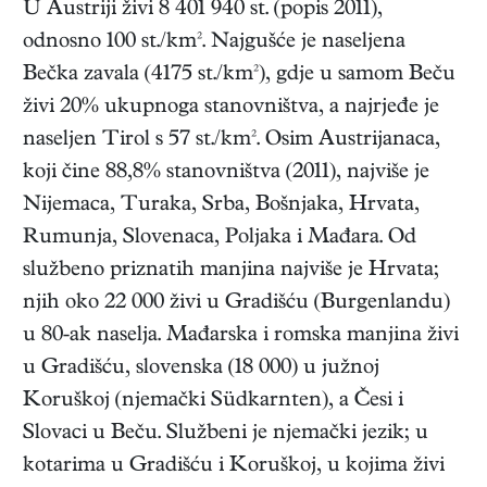
U Austriji živi 8 401 940 st. (popis 2011),
odnosno 100 st./km². Najgušće je naseljena
Bečka zavala (4175 st./km²), gdje u samom Beču
živi 20% ukupnoga stanovništva, a najrjeđe je
naseljen Tirol s 57 st./km². Osim Austrijanaca,
koji čine 88,8% stanovništva (2011), najviše je
Nijemaca, Turaka, Srba, Bošnjaka, Hrvata,
Rumunja, Slovenaca, Poljaka i Mađara. Od
službeno priznatih manjina najviše je Hrvata;
njih oko 22 000 živi u Gradišću (Burgenlandu)
u 80-ak naselja. Mađarska i romska manjina živi
u Gradišću, slovenska (18 000) u južnoj
Koruškoj (njemački Südkarnten), a Česi i
Slovaci u Beču. Službeni je njemački jezik; u
kotarima u Gradišću i Koruškoj, u kojima živi