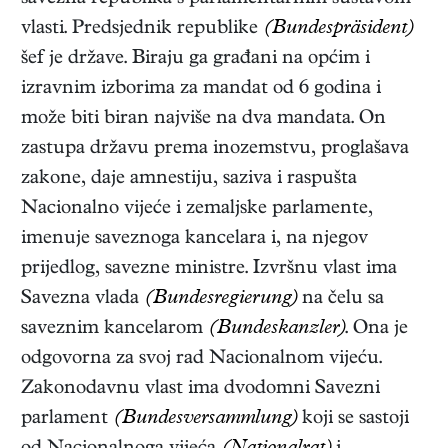
vlasti. Predsjednik republike
(Bundespräsident)
šef je države. Biraju ga građani na općim i
izravnim izborima za mandat od 6 godina i
može biti biran najviše na dva mandata. On
zastupa državu prema inozemstvu, proglašava
zakone, daje amnestiju, saziva i raspušta
Nacionalno vijeće i zemaljske parlamente,
imenuje saveznoga kancelara i, na njegov
prijedlog, savezne ministre. Izvršnu vlast ima
Savezna vlada
(Bundesregierung)
na čelu sa
saveznim kancelarom
(Bundeskanzler)
. Ona je
odgovorna za svoj rad Nacionalnom vijeću.
Zakonodavnu vlast ima dvodomni Savezni
parlament
(Bundesversammlung)
koji se sastoji