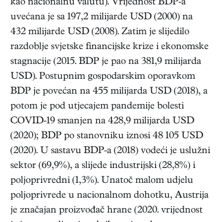
kao nacionalnu valutu). Vrijednost BDP-a
uvećana je sa 197,2 milijarde USD (2000) na
432 milijarde USD (2008). Zatim je slijedilo
razdoblje svjetske financijske krize i ekonomske
stagnacije (2015. BDP je pao na 381,9 milijarda
USD). Postupnim gospodarskim oporavkom
BDP je povećan na 455 milijarda USD (2018), a
potom je pod utjecajem pandemije bolesti
COVID-19 smanjen na 428,9 milijarda USD
(2020); BDP po stanovniku iznosi 48 105 USD
(2020). U sastavu BDP-a (2018) vodeći je uslužni
sektor (69,9%), a slijede industrijski (28,8%) i
poljoprivredni (1,3%). Unatoč malom udjelu
poljoprivrede u nacionalnom dohotku, Austrija
je značajan proizvođač hrane (2020. vrijednost