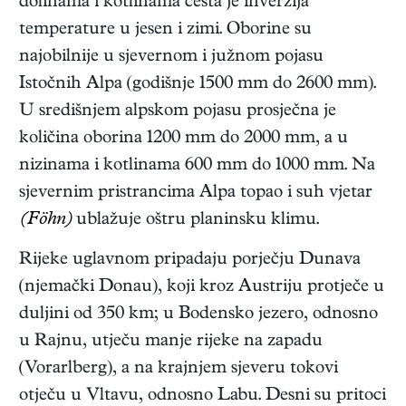
dolinama i kotlinama česta je inverzija
temperature u jesen i zimi. Oborine su
najobilnije u sjevernom i južnom pojasu
Istočnih Alpa (godišnje 1500 mm do 2600 mm).
U središnjem alpskom pojasu prosječna je
količina oborina 1200 mm do 2000 mm, a u
nizinama i kotlinama 600 mm do 1000 mm. Na
sjevernim pristrancima Alpa topao i suh vjetar
(Föhn)
ublažuje oštru planinsku klimu.
Rijeke uglavnom pripadaju porječju Dunava
(njemački Donau), koji kroz Austriju protječe u
duljini od 350 km; u Bodensko jezero, odnosno
u Rajnu, utječu manje rijeke na zapadu
(Vorarlberg), a na krajnjem sjeveru tokovi
otječu u Vltavu, odnosno Labu. Desni su pritoci