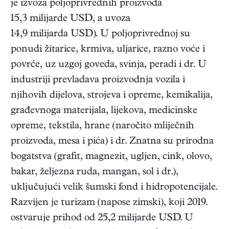
je izvoza poljoprivrednih proizvoda
15,3 milijarde USD, a uvoza
14,9 milijarda USD). U poljoprivrednoj su
ponudi žitarice, krmiva, uljarice, razno voće i
povrće, uz uzgoj goveda, svinja, peradi i dr. U
industriji prevladava proizvodnja vozila i
njihovih dijelova, strojeva i opreme, kemikalija,
građevnoga materijala, lijekova, medicinske
opreme, tekstila, hrane (naročito mliječnih
proizvoda, mesa i pića) i dr. Znatna su prirodna
bogatstva (grafit, magnezit, ugljen, cink, olovo,
bakar, željezna ruda, mangan, sol i dr.),
uključujući velik šumski fond i hidropotencijale.
Razvijen je turizam (napose zimski), koji 2019.
ostvaruje prihod od 25,2 milijarde USD. U