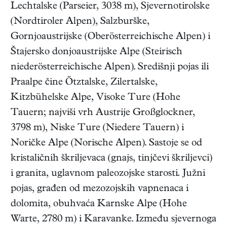
Lechtalske (Parseier, 3038 m), Sjevernotirolske
(Nordtiroler Alpen), Salzburške,
Gornjoaustrijske (Oberösterreichische Alpen) i
Štajersko donjoaustrijske Alpe (Steirisch
niederösterreichische Alpen). Središnji pojas ili
Praalpe čine Ötztalske, Zilertalske,
Kitzbühelske Alpe, Visoke Ture (Hohe
Tauern; najviši vrh Austrije Großglockner,
3798 m), Niske Ture (Niedere Tauern) i
Noričke Alpe (Norische Alpen). Sastoje se od
kristaličnih škriljevaca (gnajs, tinjčevi škriljevci)
i granita, uglavnom paleozojske starosti. Južni
pojas, građen od mezozojskih vapnenaca i
dolomita, obuhvaća Karnske Alpe (Hohe
Warte, 2780 m) i Karavanke. Između sjevernoga