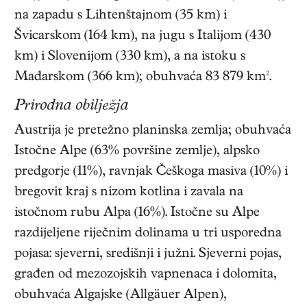
na zapadu s Lihtenštajnom (35 km) i
Švicarskom (164 km), na jugu s Italijom (430
km) i Slovenijom (330 km), a na istoku s
Mađarskom (366 km); obuhvaća 83 879 km².
Prirodna obilježja
Austrija je pretežno planinska zemlja; obuhvaća
Istočne Alpe (63% površine zemlje), alpsko
predgorje (11%), ravnjak Češkoga masiva (10%) i
bregovit kraj s nizom kotlina i zavala na
istočnom rubu Alpa (16%). Istočne su Alpe
razdijeljene riječnim dolinama u tri usporedna
pojasa: sjeverni, središnji i južni. Sjeverni pojas,
građen od mezozojskih vapnenaca i dolomita,
obuhvaća Algajske (Allgäuer Alpen),