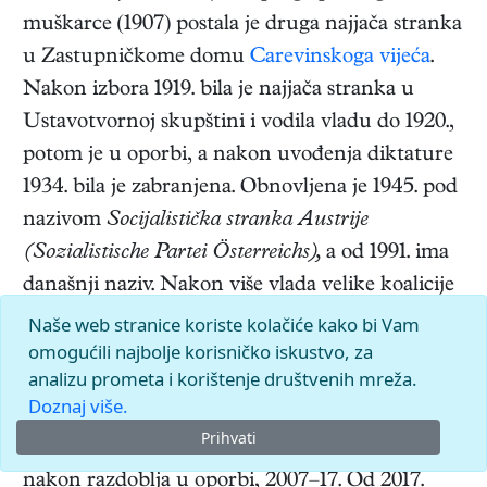
muškarce (1907) postala je druga najjača stranka
u Zastupničkome domu
Carevinskoga vijeća
.
Nakon izbora 1919. bila je najjača stranka u
Ustavotvornoj skupštini i vodila vladu do 1920.,
potom je u oporbi, a nakon uvođenja diktature
1934. bila je zabranjena. Obnovljena je 1945. pod
nazivom
Socijalistička stranka Austrije
(Sozialistische Partei Österreichs),
a od 1991. ima
današnji naziv. Nakon više vlada velike koalicije
s ÖVP-om (1945–66) prešla je u oporbu, a
Naše web stranice koriste kolačiće kako bi Vam
omogućili najbolje korisničko iskustvo, za
potom je uz potporu FPÖ-a vodila manjinsku
analizu prometa i korištenje društvenih mreža.
vladu (1970–71). Samostalno je vladala 1971–83.,
Doznaj više.
potom u koaliciji s FPÖ-om 1983–87. S ÖVP-om
Prihvati
je ponovno u velikim koalicijama 1987–2000. te,
nakon razdoblja u oporbi, 2007–17. Od 2017.