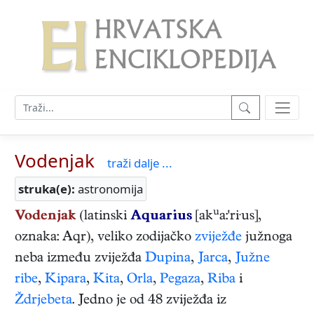
Vodenjak
traži dalje ...
struka(e):
astronomija
u
Vodenjak
(latinski
Aquarius
[ak
a:'ri·us],
oznaka: Aqr), veliko zodijačko
zviježđe
južnoga
neba između zviježđa
Dupina
,
Jarca
,
Južne
ribe
,
Kipara
,
Kita
,
Orla
,
Pegaza
,
Riba
i
Ždrjebeta
. Jedno je od 48 zviježđa iz