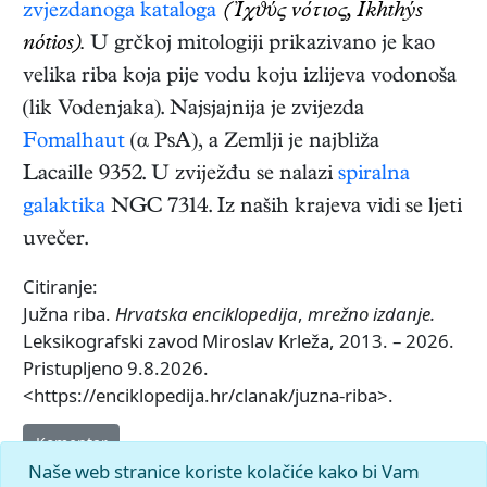
zvjezdanoga kataloga
(Ἰχϑύς νότιος, Ikhthýs
nótios).
U grčkoj mitologiji prikazivano je kao
velika riba koja pije vodu koju izlijeva vodonoša
(lik Vodenjaka). Najsjajnija je zvijezda
Fomalhaut
(α PsA), a Zemlji je najbliža
Lacaille 9352. U zviježđu se nalazi
spiralna
galaktika
NGC 7314. Iz naših krajeva vidi se ljeti
uvečer.
Citiranje:
Južna riba.
Hrvatska enciklopedija
,
mrežno izdanje.
Leksikografski zavod Miroslav Krleža, 2013. – 2026.
Pristupljeno 9.8.2026.
<https://enciklopedija.hr/clanak/juzna-riba>.
Komentar
Naše web stranice koriste kolačiće kako bi Vam