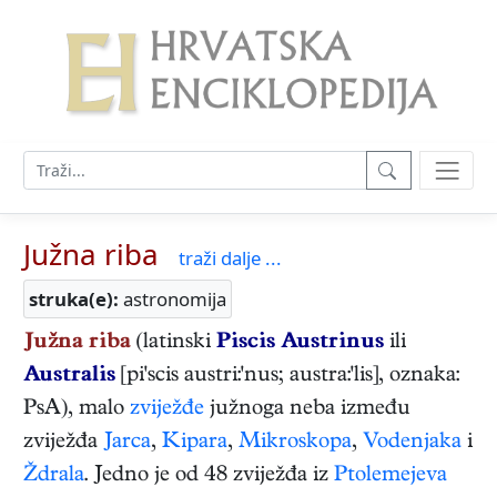
Južna riba
traži dalje ...
struka(e):
astronomija
Južna riba
(latinski
Piscis Austrinus
ili
Australis
[pi'scis austri:'nus; austra:'lis], oznaka:
PsA), malo
zviježđe
južnoga neba između
zviježđa
Jarca
,
Kipara
,
Mikroskopa
,
Vodenjaka
i
Ždrala
. Jedno je od 48 zviježđa iz
Ptolemejeva