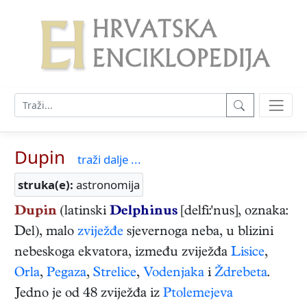
Dupin
traži dalje ...
struka(e):
astronomija
Dupin
(latinski
Delphinus
[delfi:'nus], oznaka:
Del), malo
zviježđe
sjevernoga neba, u blizini
nebeskoga ekvatora, između zviježđa
Lisice
,
Orla
,
Pegaza
,
Strelice
,
Vodenjaka
i
Ždrebeta
.
Jedno je od 48 zviježđa iz
Ptolemejeva