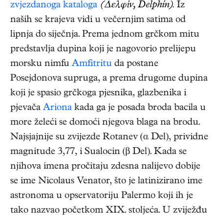
zvjezdanoga kataloga
(Δελφίν, Delphín).
Iz
naših se krajeva vidi u večernjim satima od
lipnja do siječnja. Prema jednom grčkom mitu
predstavlja dupina koji je nagovorio prelijepu
morsku nimfu
Amfitritu
da postane
Posejdonova supruga, a prema drugome dupina
koji je spasio grčkoga pjesnika, glazbenika i
pjevača
Ariona
kada ga je posada broda bacila u
more želeći se domoći njegova blaga na brodu.
Najsjajnije su zvijezde Rotanev (α Del), prividne
magnitude 3,77, i Sualocin (β Del). Kada se
njihova imena pročitaju zdesna nalijevo dobije
se ime Nicolaus Venator, što je latinizirano ime
astronoma u opservatoriju Palermo koji ih je
tako nazvao početkom XIX. stoljeća. U zviježđu