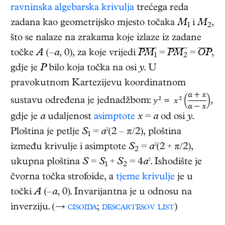
ravninska
algebarska krivulja
trećega reda
zadana kao geometrijsko mjesto točaka
M
i
M
,
1
2
što se nalaze na zrakama koje izlaze iz zadane
točke
A
(–
a
, 0), za koje vrijedi
PM
=
PM
=
OP
,
1
2
gdje je
P
bilo koja točka na osi
y
. U
pravokutnom Kartezijevu koordinatnom
sustavu određena je jednadžbom:
,
gdje je
a
udaljenost
asimptote
x
=
a
od osi
y
.
Ploština je petlje
S
=
a
²(2 – π/2), ploština
1
između krivulje i asimptote
S
=
a
²(2 + π/2),
2
ukupna ploština
S
=
S
+
S
= 4
a
². Ishodište je
1
2
čvorna točka strofoide, a
tjeme krivulje
je u
točki
A
(–
a
, 0). Invarijantna je u odnosu na
inverziju. (→
cisoida
;
descartesov list
)