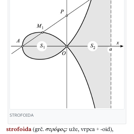
STROFOIDA
strofoida
(grč.
στρόφος:
uže, vrpca + -oid),