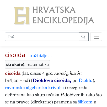
cisoida
traži dalje ...
struka(e):
matematika
cisoida
(lat. cissos < grč.
ϰıσσός, kissós:
bršljan + -id) (
Dioklova cisoida,
po
Dioklu
),
ravninska
algebarska krivulja
trećeg reda
definirana kao skup točaka
P
dobivenih tako što
se na pravce (direktrise) pramena sa
šiljkom
u