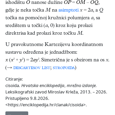
ishodištu
O
nanose dužine
OP
=
OM
–
OQ
,
gdje je neka točka
M
na
asimptoti
x
= 2
a
, a
Q
točka na pomoćnoj kružnici polumjera
a
, sa
središtem u točki (
a
, 0) kroz koju prolazi
direktrisa kad prolazi kroz točku
M
.
U pravokutnome Kartezijevu koordinatnom
sustavu određena je jednadžbom:
x
(
x
² +
y
²) = 2
ay
². Simetrična je s obzirom na os
x
.
(→
descartesov list
;
strofoida
)
Citiranje:
cisoida.
Hrvatska enciklopedija
,
mrežno izdanje.
Leksikografski zavod Miroslav Krleža, 2013. – 2026.
Pristupljeno 9.8.2026.
<https://enciklopedija.hr/clanak/cisoida>.