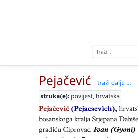
Pejačević
traži dalje ...
struka(e):
povijest, hrvatska
Pejačević
(Pejacsevich),
hrvatsk
bosanskoga kralja Stjepana Dabiše
gradiću Ciprovac.
Ivan (Gyoni)