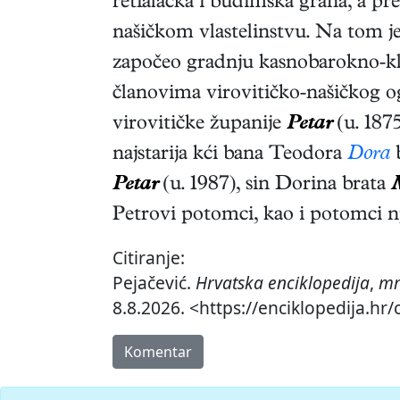
retfalačka i budimska grana, a prež
našičkom vlastelinstvu. Na tom j
započeo gradnju kasnobarokno-k
članovima virovitičko-našičkog og
virovitičke županije
Petar
(u. 187
najstarija kći bana Teodora
Dora
b
Petar
(u. 1987), sin Dorina brata
Petrovi potomci, kao i potomci 
Citiranje:
Pejačević.
Hrvatska enciklopedija
,
mr
8.8.2026. <https://enciklopedija.hr/
Komentar