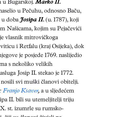
u u Bugarskoj.
Marko II.
 naselio u Pečuhu, odnosno Baču,
ti u doba
Josipa II.
(u. 1787), koji
om Našicama, kojim su Pejačevići
 je vlasnik mitrovičkoga
iticu i Retfalu (kraj Osijeka), dok
gove je posjede 1769. naslijedio
jema s nekoliko velikih
sluga Josip II. stekao je 1772.
osili svi muški članovi obitelji.
ar
Franjo Ksaver
,
a u sljedećem
ipa II. bili su utemeljitelji triju
IX. st. izumrle su rumsko-