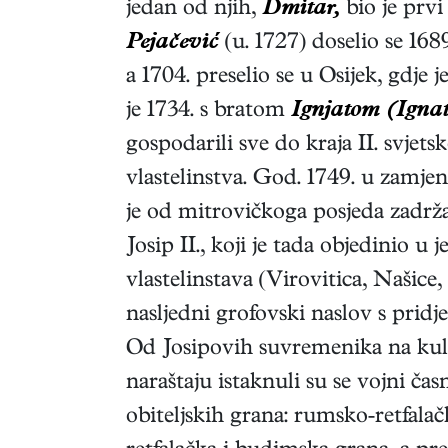
jedan od njih,
Dmitar,
bio je prvi
Pejačević
(u. 1727) doselio se 16
a 1704. preselio se u Osijek, gdje
je 1734. s bratom
Ignjatom (Igna
gospodarili sve do kraja II. svjet
vlastelinstva. God. 1749. u zamjen
je od mitrovičkoga posjeda zadrž
Josip II., koji je tada objedinio u
vlastelinstava (Virovitica, Našice
nasljedni grofovski naslov s pridj
Od Josipovih suvremenika na kult
naraštaju istaknuli su se vojni čas
obiteljskih grana: rumsko-retfala