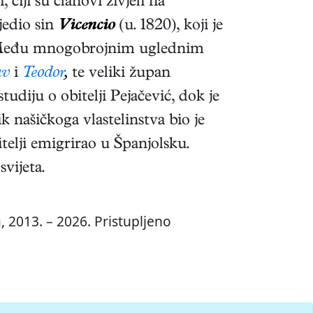
 čiji su članovi živjeli na
ijedio sin
Vicencio
(u. 1820), koji je
a. Među mnogobrojnim uglednim
av
i
Teodor
,
te veliki župan
tudiju o obitelji Pejačević, dok je
ik našičkoga vlastelinstva bio je
bitelji emigrirao u Španjolsku.
svijeta.
, 2013. – 2026. Pristupljeno