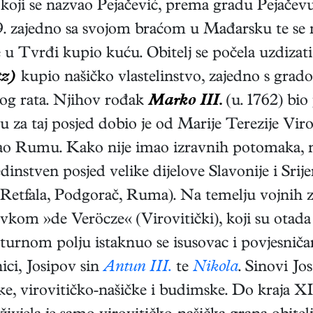
 koji se nazvao Pejačević, prema gradu Pejačev
89. zajedno sa svojom braćom u Mađarsku te se
 je u Tvrđi kupio kuću. Obitelj se počela uzdiza
tz)
kupio našičko vlastelinstvo, zajedno s grad
skog rata. Njihov rođak
Marko III.
(u. 1762) bio
u za taj posjed dobio je od Marije Terezije Virov
ao Rumu. Kako nije imao izravnih potomaka, nje
 jedinstven posjed velike dijelove Slavonije i Sri
, Retfala, Podgorač, Ruma). Na temelju vojnih za
evkom »de Veröcze« (Virovitički), koji su otada n
urnom polju istaknuo se isusovac i povjesnič
nici, Josipov sin
Antun III.
te
Nikola
. Sinovi Jos
čke, virovitičko-našičke i budimske. Do kraja X