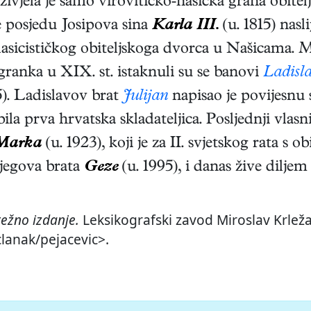
ivjela je samo virovitičko-našička grana obitelji,
e posjedu Josipova sina
Karla III.
(u. 1815) nasl
lasicističkog obiteljskoga dvorca u Našicam
ranka u XIX. st. istaknuli su se banovi
Ladisl
5). Ladislavov brat
Julijan
napisao je povijesnu s
ila prva hrvatska skladateljica. Posljednji vlasn
Marka
(u. 1923), koji je za II. svjetskog rata s o
njegova brata
Geze
(u. 1995), i danas žive diljem 
ežno izdanje.
Leksikografski zavod Miroslav Krleža
clanak/pejacevic>.