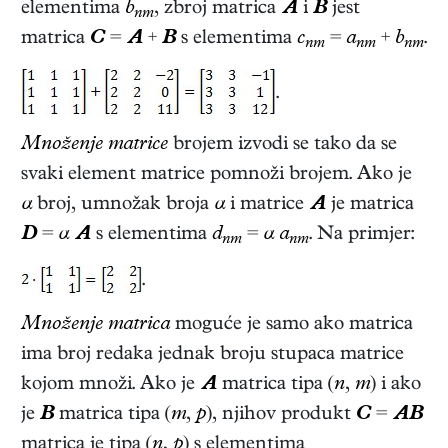
elementima
b
, zbroj matrica
A
i
B
jest
nm
matrica
C
=
A
+
B
s elementima
c
=
a
+
b
.
nm
nm
nm
.
Množenje matrice
brojem izvodi se tako da se
svaki element matrice pomnoži brojem. Ako je
α
broj, umnožak broja
α
i matrice
A
je matrica
D
=
α
A
s elementima
d
=
α a
. Na primjer:
nm
nm
.
Množenje matrica
moguće je samo ako matrica
ima broj redaka jednak broju stupaca matrice
kojom množi. Ako je
A
matrica tipa (
n
,
m
) i ako
je
B
matrica tipa (
m
,
p
), njihov produkt
C
=
AB
matrica je tipa (
n
,
p
) s elementima