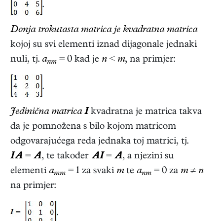
.
Donja trokutasta matrica je kvadratna matrica
kojoj su svi elementi iznad dijagonale jednaki
nuli, tj.
a
= 0 kad je
n
<
m
, na primjer:
nm
.
Jedinična matrica
I
kvadratna je matrica takva
da je pomnožena s bilo kojom matricom
odgovarajućega reda jednaka toj matrici, tj.
IA
=
A
, te također
AI
=
A
, a njezini su
elementi
a
= 1 za svaki
m
te
a
= 0 za
m
≠
n
mm
nm
na primjer:
.