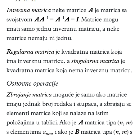
Inverzna matrica
neke matrice
A
je matrica sa
–1
–1
svojstvom
AA
=
A
A
=
I
. Matrice mogu
imati samo jednu inverznu matricu, a neke
matrice nemaju ni jednu.
Regularna matrica
je kvadratna matrica koja
ima inverznu matricu, a
singularna matrica
je
kvadratna matrica koja nema inverznu matricu.
Osnovne operacije
Zbrajanje matrica
moguće je samo ako matrice
imaju jednak broj redaka i stupaca, a zbrajaju se
elementi matrice koji se nalaze na istim
položajima u tablici. Ako je
A
matrica tipa (
n
,
m
)
s elementima
a
, i ako je
B
matrica tipa (
n
,
m
) s
nm