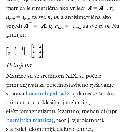
zrcaljenje s obzirom na dijagonalu. Kvadratna
⊤
matrica je simetrična ako vrijedi
A
=
A
, tj.
a
=
a
za sve
n
,
m
, a antisimetrična ako
nm
mn
⊤
vrijedi
A
= −
A
, tj.
a
= −
a
za sve
n
,
m
. Na
nm
mn
primjer:
.
Primjena
Matrice su se sredinom XIX. st. počele
primjenjivati za pojednostavljeno rješavanje
sustava
linearnih jednadžbi
, danas se široko
primjenjuju u klasičnoj mehanici,
elektromagnetizmu, kvantnoj mehanici (npr.
hermitska matrica
), teoriji vjerojatnosti,
statistici, ekonomiji, elektrotehnici,