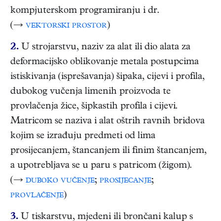
kompjuterskom programiranju i dr.
(→
vektorski prostor
)
2.
U strojarstvu, naziv za alat ili dio alata za
deformacijsko oblikovanje metala postupcima
istiskivanja (isprešavanja) šipaka, cijevi i profila,
dubokog vučenja limenih proizvoda te
provlačenja žice, šipkastih profila i cijevi.
Matricom se naziva i alat oštrih ravnih bridova
kojim se izrađuju predmeti od lima
prosijecanjem, štancanjem ili finim štancanjem,
a upotrebljava se u paru s patricom (žigom).
(→
duboko vučenje
;
prosijecanje
;
provlačenje
)
3.
U tiskarstvu, mjedeni ili brončani kalup s