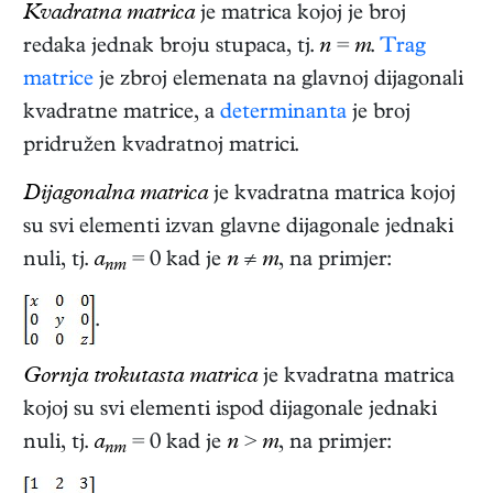
Kvadratna matrica
je matrica kojoj je broj
redaka jednak broju stupaca, tj.
n
=
m
.
Trag
matrice
je zbroj elemenata na glavnoj dijagonali
kvadratne matrice, a
determinanta
je broj
pridružen kvadratnoj matrici.
Dijagonalna matrica
je kvadratna matrica kojoj
su svi elementi izvan glavne dijagonale jednaki
nuli, tj.
a
= 0 kad je
n
≠
m
, na primjer:
nm
.
Gornja trokutasta matrica
je kvadratna matrica
kojoj su svi elementi ispod dijagonale jednaki
nuli, tj.
a
= 0 kad je
n
>
m
, na primjer:
nm