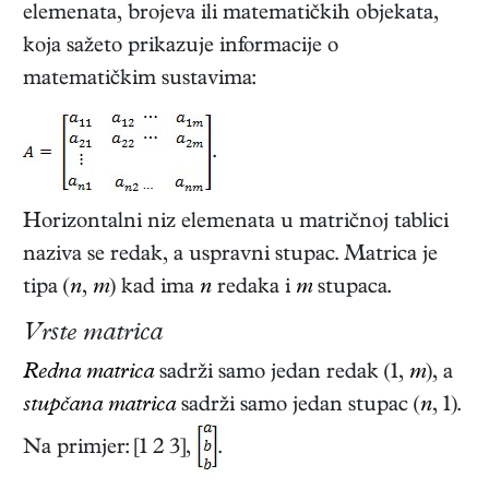
elemenata, brojeva ili matematičkih objekata,
koja sažeto prikazuje informacije o
matematičkim sustavima:
.
Horizontalni niz elemenata u matričnoj tablici
naziva se redak, a uspravni stupac. Matrica je
tipa (
n
,
m
) kad ima
n
redaka i
m
stupaca.
Vrste matrica
Redna matrica
sadrži samo jedan redak (1,
m
), a
stupčana matrica
sadrži samo jedan stupac (
n
, 1).
Na primjer: [1 2 3],
.