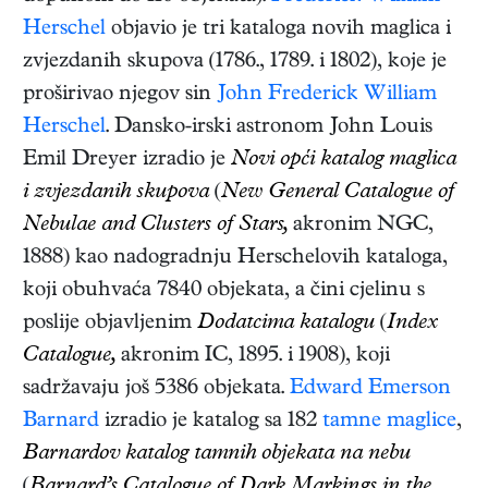
Herschel
objavio je tri kataloga novih maglica i
zvjezdanih skupova (1786., 1789. i 1802), koje je
proširivao njegov sin
John Frederick William
Herschel
. Dansko-irski astronom John Louis
Emil Dreyer izradio je
Novi opći katalog maglica
i zvjezdanih skupova
(
New General Catalogue of
Nebulae and Clusters of Stars,
akronim NGC,
1888) kao nadogradnju Herschelovih kataloga,
koji obuhvaća 7840 objekata, a čini cjelinu s
poslije objavljenim
Dodatcima katalogu
(
Index
Catalogue,
akronim IC, 1895. i 1908), koji
sadržavaju još 5386 objekata.
Edward Emerson
Barnard
izradio je katalog sa 182
tamne maglice
,
Barnardov katalog tamnih objekata na nebu
(
Barnard’s Catalogue of Dark Markings in the