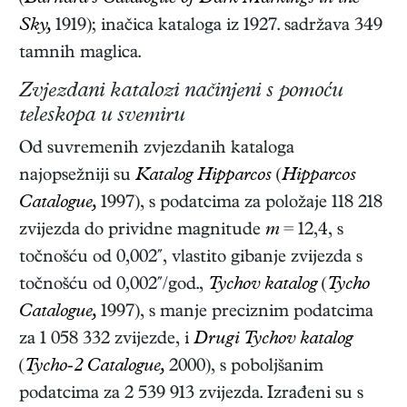
Sky,
1919); inačica kataloga iz 1927. sadržava 349
tamnih maglica.
Zvjezdani katalozi načinjeni s pomoću
teleskopa u svemiru
Od suvremenih zvjezdanih kataloga
najopsežniji su
Katalog Hipparcos
(
Hipparcos
Catalogue,
1997), s podatcima za položaje 118 218
zvijezda do prividne magnitude
m
= 12,4, s
točnošću od 0,002″, vlastito gibanje zvijezda s
točnošću od 0,002″/god.,
Tychov katalog
(
Tycho
Catalogue,
1997), s manje preciznim podatcima
za 1 058 332 zvijezde, i
Drugi Tychov katalog
(
Tycho-2 Catalogue,
2000), s poboljšanim
podatcima za 2 539 913 zvijezda. Izrađeni su s