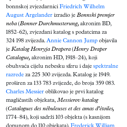
bonnskoj zvjezdarnici
Friedrich Wilhelm
August Argelander
izradio je
Bonnski premjer
neba
(
Bonner Durchmusterung,
akronim BD,
1852–62), zvjezdani katalog s podatcima za
324 198 zvijezda.
Annie Cannon Jump
objavila
je
Katalog Henryja Drapera
(
Henry Draper
Catalogue,
akronim HD, 1918–24), koji
obuhvaća cijelu nebesku sferu i daje
spektralne
razrede
za 225 300 zvijezda. Katalog je 1949.
proširen za 133 783 zvijezde, do broja 359 083.
Charles Messier
oblikovao je prvi katalog
magličastih objekata,
Messierov katalog
(
Catalogues des nébuleuses et des amas d’étoiles,
1774–84), koji sadrži 103 objekta (s kasnijom
dopunom do 110 objekata).
Frederick William