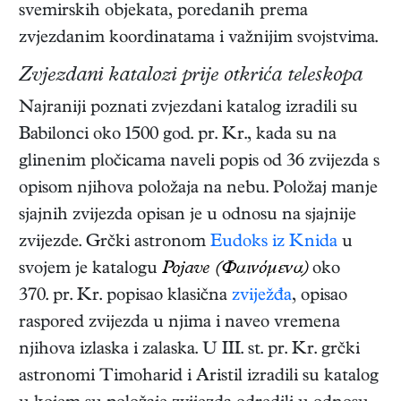
svemirskih objekata, poredanih prema
zvjezdanim koordinatama i važnijim svojstvima.
Zvjezdani katalozi prije otkrića teleskopa
Najraniji poznati zvjezdani katalog izradili su
Babilonci oko 1500 god. pr. Kr., kada su na
glinenim pločicama naveli popis od 36 zvijezda s
opisom njihova položaja na nebu. Položaj manje
sjajnih zvijezda opisan je u odnosu na sjajnije
zvijezde. Grčki astronom
Eudoks iz Knida
u
svojem je katalogu
Pojave (Φαινόμενα)
oko
370. pr. Kr. popisao klasična
zviježđa
, opisao
raspored zvijezda u njima i naveo vremena
njihova izlaska i zalaska. U III. st. pr. Kr. grčki
astronomi Timoharid i Aristil izradili su katalog