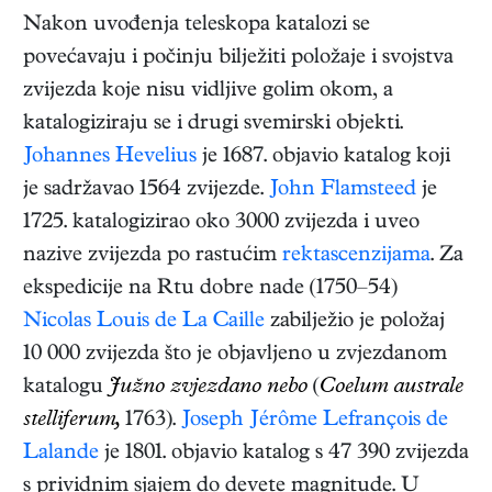
Nakon uvođenja teleskopa katalozi se
povećavaju i počinju bilježiti položaje i svojstva
zvijezda koje nisu vidljive golim okom, a
katalogiziraju se i drugi svemirski objekti.
Johannes Hevelius
je 1687. objavio katalog koji
je sadržavao 1564 zvijezde.
John Flamsteed
je
1725. katalogizirao oko 3000 zvijezda i uveo
nazive zvijezda po rastućim
rektascenzijama
. Za
ekspedicije na Rtu dobre nade (1750–54)
Nicolas Louis de La Caille
zabilježio je položaj
10 000 zvijezda što je objavljeno u zvjezdanom
katalogu
Južno zvjezdano nebo
(
Coelum australe
stelliferum,
1763).
Joseph Jérôme Lefrançois de
Lalande
je 1801. objavio katalog s 47 390 zvijezda
s prividnim sjajem do devete magnitude. U