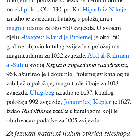
u kojem su položaje zvijezda odredili u odnosu
na
ekliptiku
. Oko 130. pr. Kr.
Hiparh iz Nikeje
izradio je zvjezdani katalog s položajima i
magnitudama
za oko 850 zvijezda. U svojem
djelu
Almagest
Klaudije Ptolemej
je oko 150.
godine objavio katalog zvijezda s položajima i
magnitudama za 1022 zvijezde.
Abd al-Rahman
al-Sufi
u svojoj
Knjizi o zvijezdama stajačicama,
964. ažurirao je i dopunio Ptolemejev katalog te
zabilježio položaje, magnitude i boje za 1018
zvijezda.
Ulug-beg
izradio je 1437. katalog
položaja 992 zvijezde,
Johann(es) Kepler
je 1627.
izdao
Rudolfinske tablice
s katalogom koji je
obuhvaćao podatke za 1005 zvijezda.
Zvjezdani katalozi nakon otkrića teleskopa