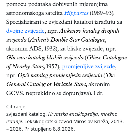
pomoću podataka dobivenih mjerenjima
astronomskoga satelita
Hipparcos
(1989–93).
Specijalizirani se zvjezdani katalozi izrađuju za
dvojne zvijezde
, npr.
Aitkenov katalog dvojnih
zvijezda
(
Aitken’s Double Star Catalogue,
akronim ADS, 1932), za bliske zvijezde, npr.
Glieseov katalog bliskih zvijezda
(
Gliese Catalogue
of Nearby Stars,
1957),
promjenljive zvijezde
,
npr.
Opći katalog promjenljivih zvijezda
(
The
General Catalog of Variable Stars,
akronim
GCVS, neprekidno se dopunjava), i dr.
Citiranje:
zvjezdani katalog.
Hrvatska enciklopedija
,
mrežno
izdanje.
Leksikografski zavod Miroslav Krleža, 2013.
– 2026. Pristupljeno 8.8.2026.