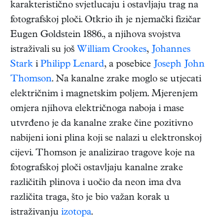
karakteristično svjetlucaju i ostavljaju trag na
fotografskoj ploči. Otkrio ih je njemački fizičar
Eugen Goldstein 1886., a njihova svojstva
istraživali su još
William Crookes
,
Johannes
Stark
i
Philipp Lenard
, a posebice
Joseph John
Thomson
. Na kanalne zrake moglo se utjecati
električnim i magnetskim poljem. Mjerenjem
omjera njihova električnoga naboja i mase
utvrđeno je da kanalne zrake čine pozitivno
nabijeni ioni plina koji se nalazi u elektronskoj
cijevi. Thomson je analizirao tragove koje na
fotografskoj ploči ostavljaju kanalne zrake
različitih plinova i uočio da neon ima dva
različita traga, što je bio važan korak u
istraživanju
izotopa
.