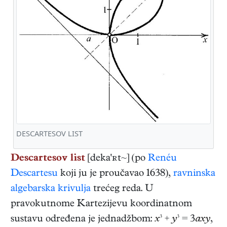
DESCARTESOV LIST
Descartesov list
[deka'ʀt~] (po
Renéu
Descartesu
koji ju je proučavao 1638),
ravninska
algebarska krivulja
trećeg reda. U
pravokutnome Kartezijevu koordinatnom
sustavu određena je jednadžbom:
x
³ +
y
³ = 3
axy
,