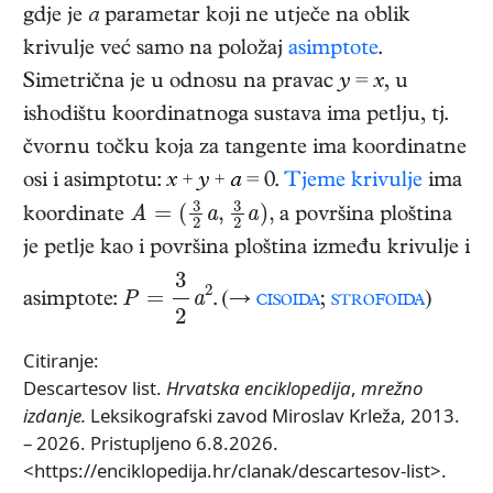
gdje je
a
parametar koji ne utječe na oblik
krivulje već samo na položaj
asimptote
.
Simetrična je u odnosu na pravac
y
=
x
, u
ishodištu koordinatnoga sustava ima petlju, tj.
čvornu točku koja za tangente ima koordinatne
osi i asimptotu:
x
+
y
+
a
= 0.
Tjeme krivulje
ima
A
=
(
3
2
a
,
3
2
a
)
,
koordinate
a površina ploština
je petlje kao i površina ploština između krivulje i
P
=
3
2
a
2
asimptote:
. (→
cisoida
;
strofoida
)
Citiranje:
Descartesov list.
Hrvatska enciklopedija
,
mrežno
izdanje.
Leksikografski zavod Miroslav Krleža, 2013.
– 2026. Pristupljeno 6.8.2026.
<https://enciklopedija.hr/clanak/descartesov-list>.