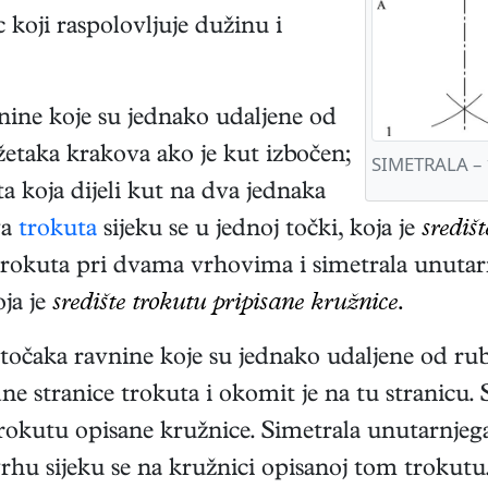
c koji raspolovljuje dužinu i
nine koje su jednako udaljene od
etaka krakova ako je kut izbočen;
SIMETRALA – 1
 koja dijeli kut na dva jednaka
va
trokuta
sijeku se u jednoj točki, koja je
središ
trokuta pri dvama vrhovima i simetrala unutar
oja je
središte trokutu pripisane kružnice.
točaka ravnine koje su jednako udaljene od rubn
ne stranice trokuta i okomit je na tu stranicu. 
e trokutu opisane kružnice. Simetrala unutarnjeg
vrhu sijeku se na kružnici opisanoj tom trokut