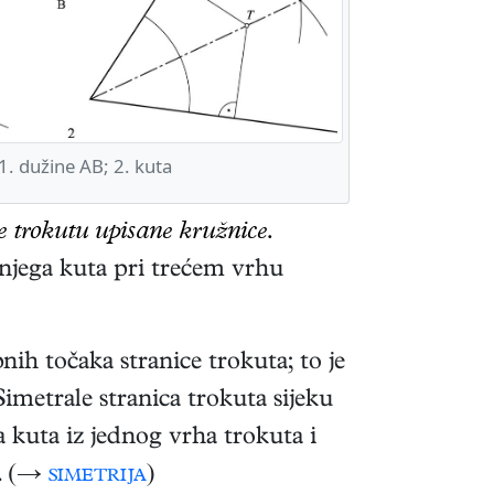
. dužine AB; 2. kuta
te trokutu upisane kružnice.
njega kuta pri trećem vrhu
ih točaka stranice trokuta; to je
Simetrale stranica trokuta sijeku
a kuta iz jednog vrha trokuta i
u. (→
simetrija
)