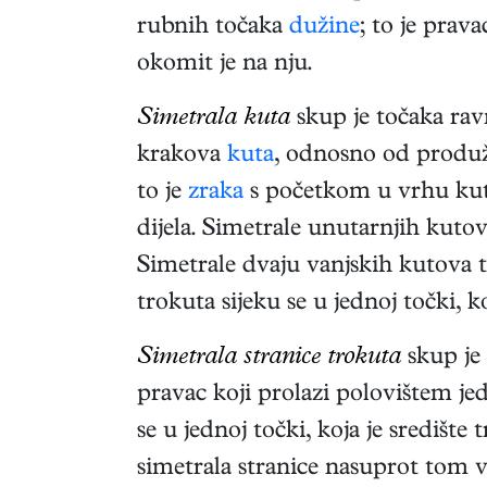
rubnih točaka
dužine
; to je prava
okomit je na nju.
Simetrala kuta
skup je točaka rav
krakova
kuta
, odnosno od produž
to je
zraka
s početkom u vrhu kuta
dijela. Simetrale unutarnjih kuto
Simetrale dvaju vanjskih kutova 
trokuta sijeku se u jednoj točki, k
Simetrala stranice trokuta
skup je 
pravac koji prolazi polovištem jed
se u jednoj točki, koja je središt
simetrala stranice nasuprot tom 