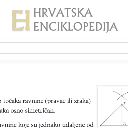
 točaka ravnine (pravac ili zraka)
čaka osno simetričan.
avnine koje su jednako udaljene od