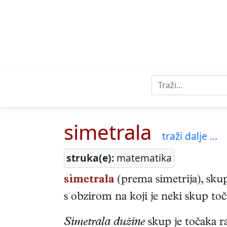
simetrala
traži dalje ...
struka(e):
matematika
simetrala
(prema simetrija), skup
s obzirom na koji je neki skup to
Simetrala dužine
skup je točaka r