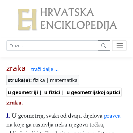
zraka
traži dalje ...
struka(e):
fizika | matematika
u geometriji
|
u fizici
|
u geometrijskoj optici
zraka.
1.
U geometriji, svaki od dvaju dijelova
pravca
na koje ga rastavlja neka njegova točka,