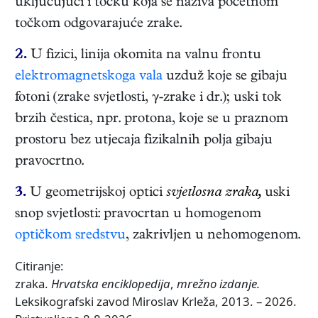
uključujući i točku koja se naziva početnom
točkom odgovarajuće zrake.
2.
U fizici, linija okomita na valnu frontu
elektromagnetskoga vala
uzduž koje se gibaju
fotoni (zrake svjetlosti, γ-zrake i dr.); uski tok
brzih čestica, npr. protona, koje se u praznom
prostoru bez utjecaja fizikalnih polja gibaju
pravocrtno.
3.
U geometrijskoj optici
svjetlosna zraka,
uski
snop svjetlosti: pravocrtan u homogenom
optičkom sredstvu
, zakrivljen u nehomogenom.
Citiranje:
zraka.
Hrvatska enciklopedija
,
mrežno izdanje.
Leksikografski zavod Miroslav Krleža, 2013. – 2026.