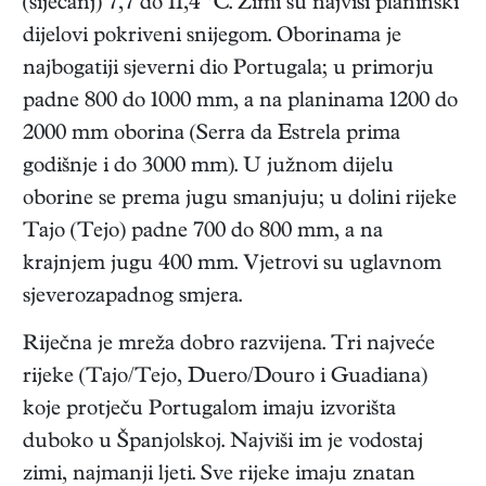
(siječanj) 7,7 do 11,4 °C. Zimi su najviši planinski
dijelovi pokriveni snijegom. Oborinama je
najbogatiji sjeverni dio Portugala; u primorju
padne 800 do 1000 mm, a na planinama 1200 do
2000 mm oborina (Serra da Estrela prima
godišnje i do 3000 mm). U južnom dijelu
oborine se prema jugu smanjuju; u dolini rijeke
Tajo (Tejo) padne 700 do 800 mm, a na
krajnjem jugu 400 mm. Vjetrovi su uglavnom
sjeverozapadnog smjera.
Riječna je mreža dobro razvijena. Tri najveće
rijeke (Tajo/Tejo, Duero/Douro i Guadiana)
koje protječu Portugalom imaju izvorišta
duboko u Španjolskoj. Najviši im je vodostaj
zimi, najmanji ljeti. Sve rijeke imaju znatan