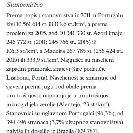
Stanovništvo
Prema popisu stanovništva iz 2011. u Portugalu
živi 10 561 614 st. ili 114,6 st./km², a prema
procjeni za 2015. god. 10 341 330 st. Azori imaju
246 772 st. (2011; 245 766 st., 2015) ili
106,3 st./km², a Madeira 267 785 st. (256 424 st.,
2015) ili 333,9 st./km². Najgušće su naseljeni
zapadni primorski krajevi (šire područje
Lisabona, Porta). Naseljenost se smanjuje od
sjevera prema jugu i od obale prema
unutrašnjosti; najmanja je u unutrašnjosti
južnog dijela zemlje (Alentejo, 23 st./km²).
Stanovnici su uglavnom Portugalci (96,3%); od
394 496 stranaca (3,7% ukupnog stanovništva)
najviše ih doselilo iz Brazila (109 787),