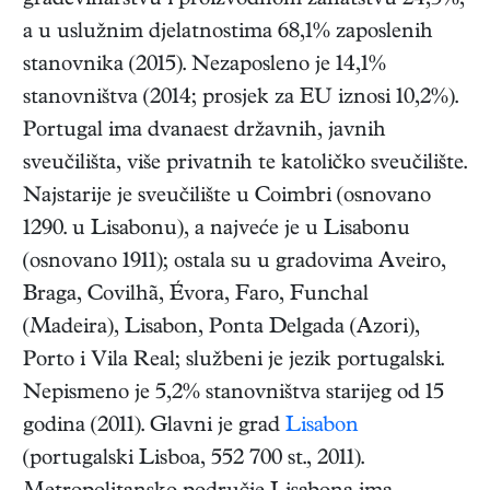
građevinarstvu i proizvodnom zanatstvu 24,3%,
a u uslužnim djelatnostima 68,1% zaposlenih
stanovnika (2015). Nezaposleno je 14,1%
stanovništva (2014; prosjek za EU iznosi 10,2%).
Portugal ima dvanaest državnih, javnih
sveučilišta, više privatnih te katoličko sveučilište.
Najstarije je sveučilište u Coimbri (osnovano
1290. u Lisabonu), a najveće je u Lisabonu
(osnovano 1911); ostala su u gradovima Aveiro,
Braga, Covilhã, Évora, Faro, Funchal
(Madeira), Lisabon, Ponta Delgada (Azori),
Porto i Vila Real; službeni je jezik portugalski.
Nepismeno je 5,2% stanovništva starijeg od 15
godina (2011). Glavni je grad
Lisabon
(portugalski Lisboa, 552 700 st., 2011).