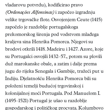
vladarovu potvrdu), kodificirao pravo
(Ordenações Alfonsinas)
i započeo izgradnju
velike trgovačke flote. Osvojenjem Ceute (1415)
započelo je razdoblje portugalskoga
prekomorskog širenja pod vodstvom mlađega
kraljeva sina Henrika Pomorca. Njegovi su
brodovi otkrili 1418. Madeiru i 1427. Azore, koje
su Portugalci osvojili 1432–57., potom su plovili
duž marokanske obale, a zatim i dalje prema
jugu do rijeka Senegala i Gambije, tražeći put u
Indiju. Djelatnošću Henrika Pomorca bili su
položeni temelji budućoj trgovinskoj i
kolonijalnoj moći Portugala. Pod Manuelom I.
(1495–1521) Portugal je ušao u razdoblje
gospodarskog i političkog procvata. Kolumbovo