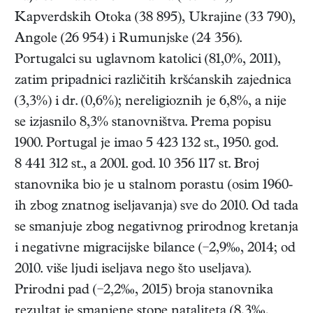
Kapverdskih Otoka (38 895), Ukrajine (33 790),
Angole (26 954) i Rumunjske (24 356).
Portugalci su uglavnom katolici (81,0%, 2011),
zatim pripadnici različitih kršćanskih zajednica
(3,3%) i dr. (0,6%); nereligioznih je 6,8%, a nije
se izjasnilo 8,3% stanovništva. Prema popisu
1900. Portugal je imao 5 423 132 st., 1950. god.
8 441 312 st., a 2001. god. 10 356 117 st. Broj
stanovnika bio je u stalnom porastu (osim 1960-
ih zbog znatnog iseljavanja) sve do 2010. Od tada
se smanjuje zbog negativnog prirodnog kretanja
i negativne migracijske bilance (−2,9‰, 2014; od
2010. više ljudi iseljava nego što useljava).
Prirodni pad (−2,2‰, 2015) broja stanovnika
rezultat je smanjene stope nataliteta (8,3‰,