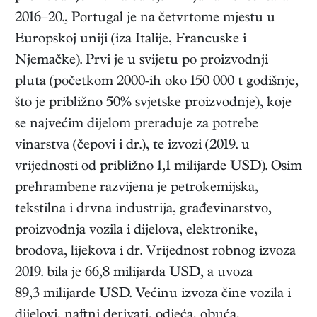
2016–20., Portugal je na četvrtome mjestu u
Europskoj uniji (iza Italije, Francuske i
Njemačke). Prvi je u svijetu po proizvodnji
pluta (početkom 2000-ih oko 150 000 t godišnje,
što je približno 50% svjetske proizvodnje), koje
se najvećim dijelom prerađuje za potrebe
vinarstva (čepovi i dr.), te izvozi (2019. u
vrijednosti od približno 1,1 milijarde USD). Osim
prehrambene razvijena je petrokemijska,
tekstilna i drvna industrija, građevinarstvo,
proizvodnja vozila i dijelova, elektronike,
brodova, lijekova i dr. Vrijednost robnog izvoza
2019. bila je 66,8 milijarda USD, a uvoza
89,3 milijarde USD. Većinu izvoza čine vozila i
dijelovi, naftni derivati, odjeća, obuća,