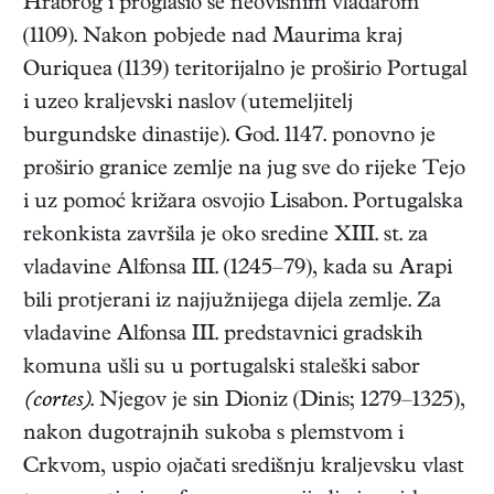
Hrabrog i proglasio se neovisnim vladarom
(1109). Nakon pobjede nad Maurima kraj
Ouriquea (1139) teritorijalno je proširio Portugal
i uzeo kraljevski naslov (utemeljitelj
burgundske dinastije). God. 1147. ponovno je
proširio granice zemlje na jug sve do rijeke Tejo
i uz pomoć križara osvojio Lisabon. Portugalska
rekonkista završila je oko sredine XIII. st. za
vladavine Alfonsa III. (1245–79), kada su Arapi
bili protjerani iz najjužnijega dijela zemlje. Za
vladavine Alfonsa III. predstavnici gradskih
komuna ušli su u portugalski staleški sabor
(cortes)
. Njegov je sin Dioniz (Dinis; 1279–1325),
nakon dugotrajnih sukoba s plemstvom i
Crkvom, uspio ojačati središnju kraljevsku vlast