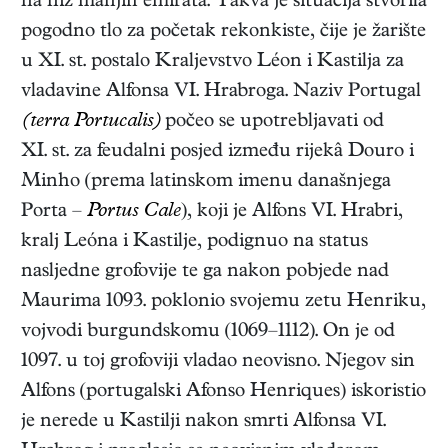
na niz manjih emirata. Takva je situacija stvorila
pogodno tlo za početak rekonkiste, čije je žarište
u XI. st. postalo Kraljevstvo Léon i Kastilja za
vladavine Alfonsa VI. Hrabroga. Naziv Portugal
(terra Portucalis)
počeo se upotrebljavati od
XI. st. za feudalni posjed između rijekâ Douro i
Minho (prema latinskom imenu današnjega
Porta –
Portus Cale
), koji je Alfons VI. Hrabri,
kralj Leóna i Kastilje, podignuo na status
nasljedne grofovije te ga nakon pobjede nad
Maurima 1093. poklonio svojemu zetu Henriku,
vojvodi burgundskomu (1069–1112). On je od
1097. u toj grofoviji vladao neovisno. Njegov sin
Alfons (portugalski Afonso Henriques) iskoristio
je nerede u Kastilji nakon smrti Alfonsa VI.