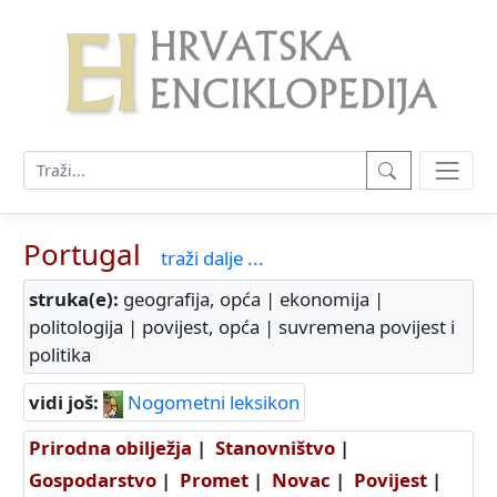
Portugal
traži dalje ...
struka(e):
geografija, opća | ekonomija |
politologija | povijest, opća | suvremena povijest i
politika
vidi još:
Nogometni leksikon
Prirodna obilježja
|
Stanovništvo
|
Gospodarstvo
|
Promet
|
Novac
|
Povijest
|