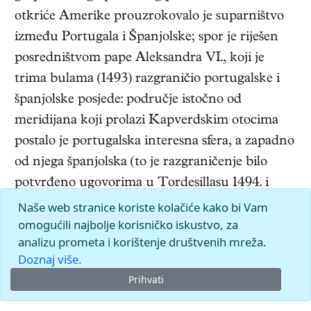
otkriće Amerike prouzrokovalo je suparništvo
između Portugala i Španjolske; spor je riješen
posredništvom pape Aleksandra VI., koji je
trima bulama (1493) razgraničio portugalske i
španjolske posjede: područje istočno od
meridijana koji prolazi Kapverdskim otocima
postalo je portugalska interesna sfera, a zapadno
od njega španjolska (to je razgraničenje bilo
potvrđeno ugovorima u Tordesillasu 1494. i
Zaragozi 1529). Za Manuelove je vladavine
Naše web stranice koriste kolačiće kako bi Vam
omogućili najbolje korisničko iskustvo, za
Vasco da Gama otkrio 1498. morski put u Indiju
analizu prometa i korištenje društvenih mreža.
te se iskrcao u Calicutu (Kozhikode), dok su P.
Doznaj više.
A. Cabral i B. Díaz otkrili 1500., na putu u
Prihvati
Indiju, brazilske obale i Madagaskar.