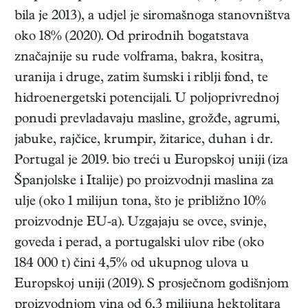
bila je 2013), a udjel je siromašnoga stanovništva
oko 18% (2020). Od prirodnih bogatstava
značajnije su rude volframa, bakra, kositra,
uranija i druge, zatim šumski i riblji fond, te
hidroenergetski potencijali. U poljoprivrednoj
ponudi prevladavaju masline, grožđe, agrumi,
jabuke, rajčice, krumpir, žitarice, duhan i dr.
Portugal je 2019. bio treći u Europskoj uniji (iza
Španjolske i Italije) po proizvodnji maslina za
ulje (oko 1 milijun tona, što je približno 10%
proizvodnje EU-a). Uzgajaju se ovce, svinje,
goveda i perad, a portugalski ulov ribe (oko
184 000 t) čini 4,5% od ukupnog ulova u
Europskoj uniji (2019). S prosječnom godišnjom
proizvodnjom vina od 6,3 milijuna hektolitara