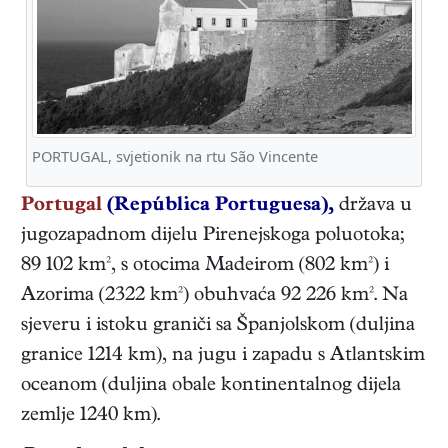
PORTUGAL, svjetionik na rtu São Vincente
Portugal
(República Portuguesa),
država u
jugozapadnom dijelu Pirenejskoga poluotoka;
89 102 km², s otocima Madeirom (802 km²) i
Azorima (2322 km²) obuhvaća 92 226 km². Na
sjeveru i istoku graniči sa Španjolskom (duljina
granice 1214 km), na jugu i zapadu s Atlantskim
oceanom (duljina obale kontinentalnog dijela
zemlje 1240 km).