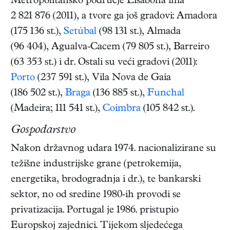
Metropolitansko područje Lisabona ima
2 821 876 (2011), a tvore ga još gradovi: Amadora
(175 136 st.),
Setúbal
(98 131 st.), Almada
(96 404), Agualva-Cacem (79 805 st.), Barreiro
(63 353 st.) i dr. Ostali su veći gradovi (2011):
Porto
(237 591 st.), Vila Nova de Gaia
(186 502 st.),
Braga
(136 885 st.),
Funchal
(Madeira; 111 541 st.),
Coimbra
(105 842 st.).
Gospodarstvo
Nakon državnog udara 1974. nacionalizirane su
težišne industrijske grane (petrokemija,
energetika, brodogradnja i dr.), te bankarski
sektor, no od sredine 1980-ih provodi se
privatizacija. Portugal je 1986. pristupio
Europskoj zajednici. Tijekom sljedećega