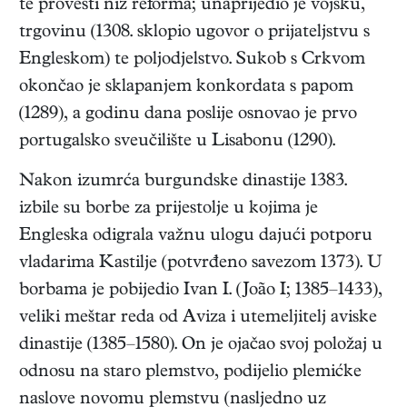
te provesti niz reforma; unaprijedio je vojsku,
trgovinu (1308. sklopio ugovor o prijateljstvu s
Engleskom) te poljodjelstvo. Sukob s Crkvom
okončao je sklapanjem konkordata s papom
(1289), a godinu dana poslije osnovao je prvo
portugalsko sveučilište u Lisabonu (1290).
Nakon izumrća burgundske dinastije 1383.
izbile su borbe za prijestolje u kojima je
Engleska odigrala važnu ulogu dajući potporu
vladarima Kastilje (potvrđeno savezom 1373). U
borbama je pobijedio Ivan I. (João I; 1385–1433),
veliki meštar reda od Aviza i utemeljitelj aviske
dinastije (1385–1580). On je ojačao svoj položaj u
odnosu na staro plemstvo, podijelio plemićke
naslove novomu plemstvu (nasljedno uz