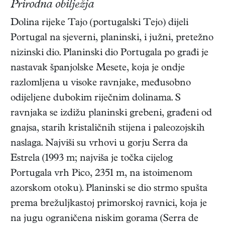
Prirodna obilježja
Dolina rijeke Tajo (portugalski Tejo) dijeli
Portugal na sjeverni, planinski, i južni, pretežno
nizinski dio. Planinski dio Portugala po građi je
nastavak španjolske Mesete, koja je ondje
razlomljena u visoke ravnjake, međusobno
odijeljene dubokim riječnim dolinama. S
ravnjaka se izdižu planinski grebeni, građeni od
gnajsa, starih kristaličnih stijena i paleozojskih
naslaga. Najviši su vrhovi u gorju Serra da
Estrela (1993 m; najviša je točka cijelog
Portugala vrh Pico, 2351 m, na istoimenom
azorskom otoku). Planinski se dio strmo spušta
prema brežuljkastoj primorskoj ravnici, koja je
na jugu ograničena niskim gorama (Serra de