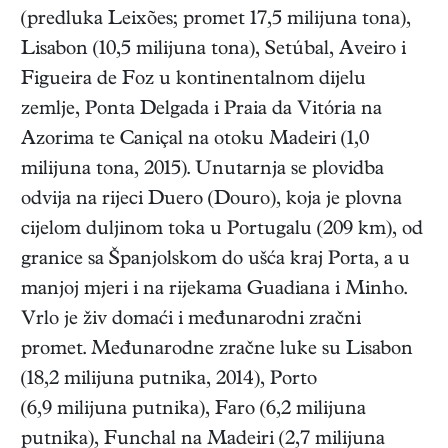
(predluka Leixões; promet 17,5 milijuna tona),
Lisabon (10,5 milijuna tona), Setúbal, Aveiro i
Figueira de Foz u kontinentalnom dijelu
zemlje, Ponta Delgada i Praia da Vitória na
Azorima te Caniçal na otoku Madeiri (1,0
milijuna tona, 2015). Unutarnja se plovidba
odvija na rijeci Duero (Douro), koja je plovna
cijelom duljinom toka u Portugalu (209 km), od
granice sa Španjolskom do ušća kraj Porta, a u
manjoj mjeri i na rijekama Guadiana i Minho.
Vrlo je živ domaći i međunarodni zračni
promet. Međunarodne zračne luke su Lisabon
(18,2 milijuna putnika, 2014), Porto
(6,9 milijuna putnika), Faro (6,2 milijuna
putnika), Funchal na Madeiri (2,7 milijuna