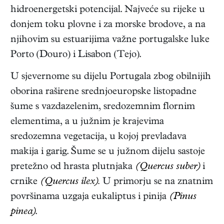
hidroenergetski potencijal. Najveće su rijeke u
donjem toku plovne i za morske brodove, a na
njihovim su estuarijima važne portugalske luke
Porto (Douro) i Lisabon (Tejo).
U sjevernome su dijelu Portugala zbog obilnijih
oborina raširene srednjoeuropske listopadne
šume s vazdazelenim, sredozemnim flornim
elementima, a u južnim je krajevima
sredozemna vegetacija, u kojoj prevladava
makija i garig. Šume se u južnom dijelu sastoje
pretežno od hrasta plutnjaka
(Quercus suber)
i
crnike
(Quercus ilex).
U primorju se na znatnim
površinama uzgaja eukaliptus i pinija
(Pinus
pinea)
.