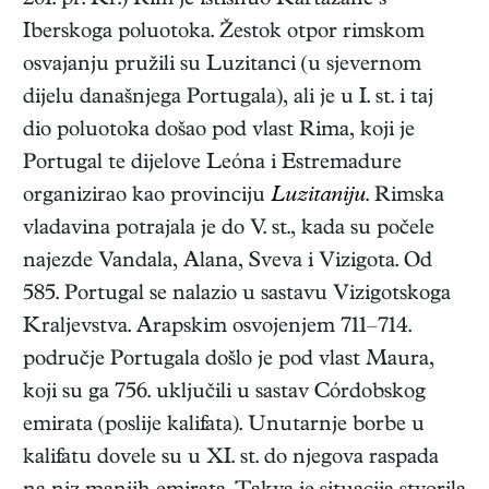
201. pr. Kr.) Rim je istisnuo Kartažane s
Iberskoga poluotoka. Žestok otpor rimskom
osvajanju pružili su Luzitanci (u sjevernom
dijelu današnjega Portugala), ali je u I. st. i taj
dio poluotoka došao pod vlast Rima, koji je
Portugal te dijelove Leóna i Estremadure
organizirao kao provinciju
Luzitaniju
. Rimska
vladavina potrajala je do V. st., kada su počele
najezde Vandala, Alana, Sveva i Vizigota. Od
585. Portugal se nalazio u sastavu Vizigotskoga
Kraljevstva. Arapskim osvojenjem 711–714.
područje Portugala došlo je pod vlast Maura,
koji su ga 756. uključili u sastav Córdobskog
emirata (poslije kalifata). Unutarnje borbe u
kalifatu dovele su u XI. st. do njegova raspada