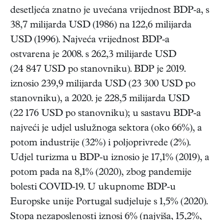
desetljeća znatno je uvećana vrijednost BDP-a, s
38,7 milijarda USD (1986) na 122,6 milijarda
USD (1996). Najveća vrijednost BDP-a
ostvarena je 2008. s 262,3 milijarde USD
(24 847 USD po stanovniku). BDP je 2019.
iznosio 239,9 milijarda USD (23 300 USD po
stanovniku), a 2020. je 228,5 milijarda USD
(22 176 USD po stanovniku); u sastavu BDP-a
najveći je udjel uslužnoga sektora (oko 66%), a
potom industrije (32%) i poljoprivrede (2%).
Udjel turizma u BDP-u iznosio je 17,1% (2019), a
potom pada na 8,1% (2020), zbog pandemije
bolesti COVID-19. U ukupnome BDP-u
Europske unije Portugal sudjeluje s 1,5% (2020).
Stopa nezaposlenosti iznosi 6% (najviša, 15,2%,