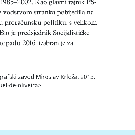
 i 1985–2002. Kao glavni tajnik PS-
e vodstvom stranka pobijedila na
nu proračunsku politiku, s velikom
o je predsjednik Socijalističke
topadu 2016. izabran je za
rafski zavod Miroslav Krleža, 2013.
el-de-oliveira>.