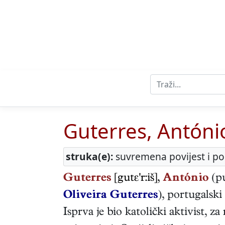
Guterres, Antóni
struka(e):
suvremena povijest i pol
Guterres
[gutε'r:iš],
António
(p
Oliveira Guterres
),
portugalski
Isprva je bio katolički aktivist, 