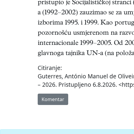
pristupio je Socijalističkoj stran
a (1992–2002) zauzimao se za umj
izborima 1995. i 1999. Kao portug
pozornošću usmjerenom na razvoj 
internacionale 1999–2005. Od 2005.
glavnoga tajnika UN-a (na položaju
Citiranje:
Guterres, António Manuel de Olivei
– 2026. Pristupljeno 6.8.2026. <htt
Komentar