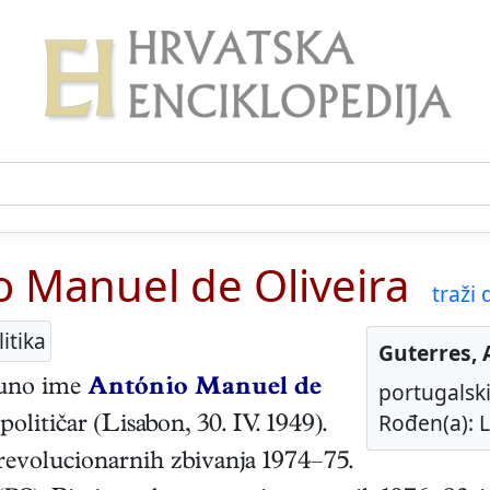
o Manuel de Oliveira
traži d
itika
Guterres, 
uno ime
António Manuel de
portugalski
Rođen(a): L
političar
(
Lisabon
,
30. IV. 1949
).
za revolucionarnih zbivanja 1974–75.