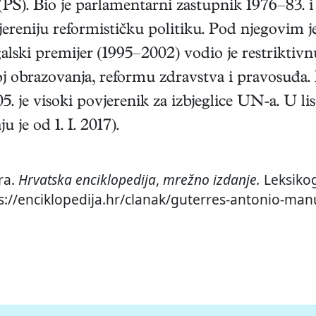
ci (PS). Bio je parlamentarni zastupnik 1976–83.
ereniju reformističku politiku. Pod njegovim j
alski premijer (1995–2002) vodio je restriktiv
obrazovanja, reformu zdravstva i pravosuđa. Bi
 je visoki povjerenik za izbjeglice UN-a. U lis
 je od 1. I. 2017).
ra.
Hrvatska enciklopedija
,
mrežno izdanje.
Leksikog
ps://enciklopedija.hr/clanak/guterres-antonio-manu